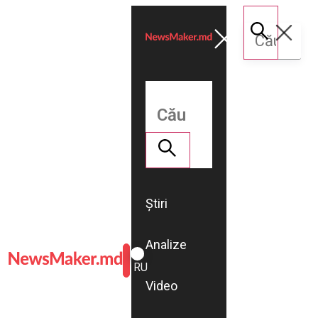
Știri
Analize
ROMÂNĂ
RU
Video