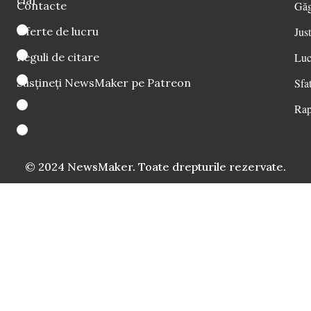
Contacte
Găg
Oferte de lucru
Just
Reguli de citare
Luc
Susțineți NewsMaker pe Patreon
Sfat
Rap
© 2024 NewsMaker. Toate drepturile rezervate.