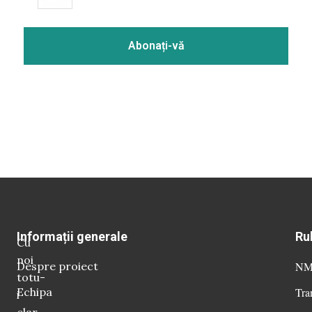
Informații generale
Ru
Cu
noi
Despre proiect
NM 
totu-
Echipa
Tra
i
clar