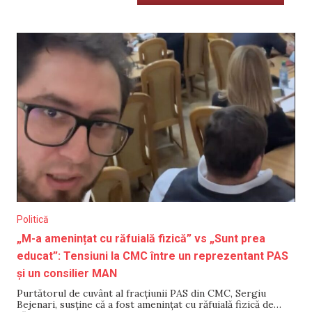
Politică
„M-a amenințat cu răfuială fizică” vs „Sunt prea
educat”: Tensiuni la CMC între un reprezentant PAS
și un consilier MAN
Purtătorul de cuvânt al fracțiunii PAS din CMC, Sergiu
Bejenari, susține că a fost amenințat cu răfuială fizică de