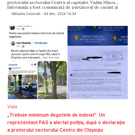
pretorului sectorului Centru al capitalei, Vadim Hîncu.
Informația a fost comunicată de purtătorul de cuvânt al
fracțiunii PAS din Consiliul Municipal Chișinău (CMC), Sergiu
Mihaela Conovali
-
04 dec. 2024
16:34
Bejenari. Amintim că ultimul a depus o plângere la poliție în
vara anului 2024 după o declarație a
Viață
„Trebuie minimum degetele de îndoiat”. Un
reprezentant PAS a alertat poliția, după o declarație
a pretorului sectorului Centru din Chișinău