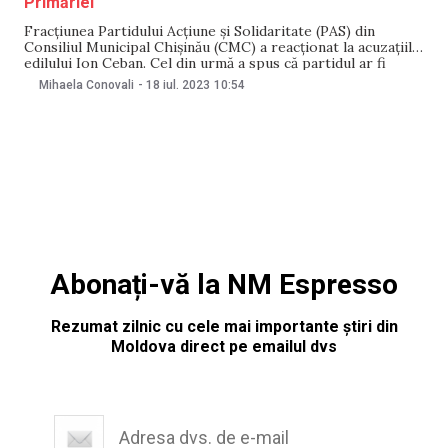
Primăriei
Fracțiunea Partidului Acțiune și Solidaritate (PAS) din
Consiliul Municipal Chișinău (CMC) a reacționat la acuzațiile
edilului Ion Ceban. Cel din urmă a spus că partidul ar fi
„regizat” cazul, înregistrat în dimineața zilei de 18 iulie – la
Mihaela Conovali
-
18 iul. 2023
10:54
Primăria Chișinău, unde un activist și-a parcat mașina în fața
instituției. PAS
Abonați-vă la NM Espresso
Rezumat zilnic cu cele mai importante știri din
Moldova direct pe emailul dvs