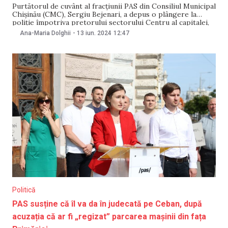
Purtătorul de cuvânt al fracțiunii PAS din Consiliul Municipal
Chișinău (CMC), Sergiu Bejenari, a depus o plângere la
poliție împotriva pretorului sectorului Centru al capitalei,
Vadim Hîncu. S-a întâmplă după ce Sergiu Bejenari a criticat
Ana-Maria Dolghii
-
13 iun. 2024
12:47
pe pagina sa de Facebook activitatea întreprinderii
municipale „Spații Verzi”, iar ulterior Vadim Hîncu a
Politică
PAS susține că îl va da în judecată pe Ceban, după
acuzația că ar fi „regizat” parcarea mașinii din fața