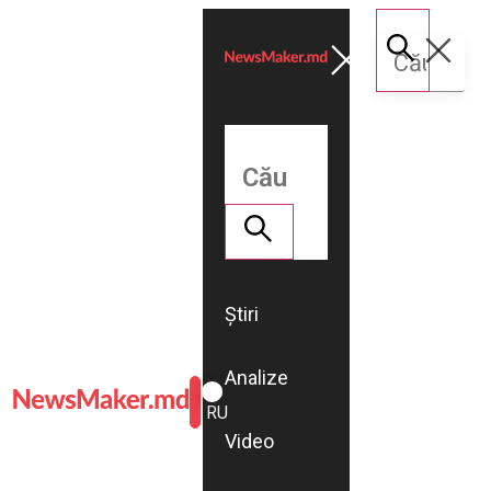
Știri
Analize
ROMÂNĂ
RU
Video