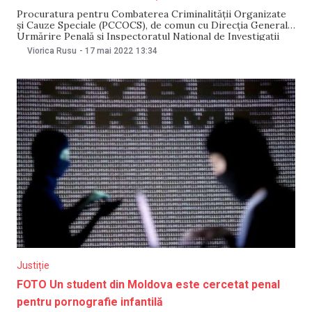
Procuratura pentru Combaterea Criminalității Organizate
și Cauze Speciale (PCCOCS), de comun cu Direcția Generală
Urmărire Penală și Inspectoratul Național de Investigații
din cadrul Poliției, au terminat urmărirea penală în privința
Viorica Rusu
-
17 mai 2022
13:34
organizatorului unui grup criminal specializat în vânzarea
marijuanei. Acesta are vârsta de 20 de ani, originar din
Taraclia, care-și făcea
Justiție
FOTO Un student din Moldova este cercetat penal
pentru pornografie infantilă