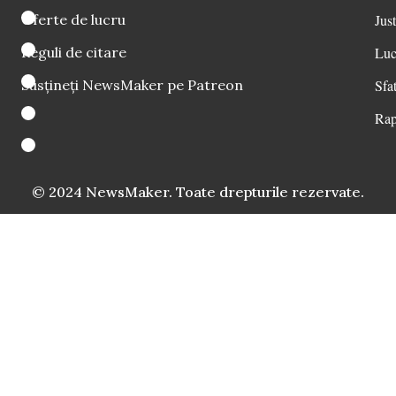
Oferte de lucru
Just
Reguli de citare
Luc
Susțineți NewsMaker pe Patreon
Sfat
Rap
© 2024 NewsMaker. Toate drepturile rezervate.