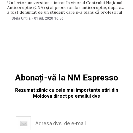
Un lector universitar a întrat în vizorul Centrului Național
Anticorupție (CNA) și al procurorilor anticorupție, dupa ce
a fost denunțat de un student care s-a plans că profesorul
i-ar fi cerut mită. Potrivit studentului, lectorul Catedrei
Stela Untila
-
01 iul. 2020
10:56
militare a unei universități din capitală i-ar fi cerut 1500 de
lei pentru a-i
Abonați-vă la NM Espresso
Rezumat zilnic cu cele mai importante știri din
Moldova direct pe emailul dvs