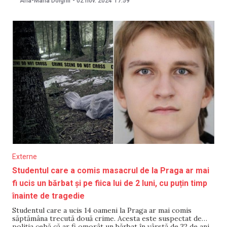
Ana-Maria Dolghii
-
02 nov. 2024
17:59
sondajul pe pagina 16 a unei căutări de pe Google. Tehnica
folosită de el, denumită
Externe
Studentul care a comis masacrul de la Praga ar mai
fi ucis un bărbat și pe fiica lui de 2 luni, cu puțin timp
înainte de tragedie
Studentul care a ucis 14 oameni la Praga ar mai comis
săptămâna trecută două crime. Acesta este suspectat de
poliția cehă că ar fi omorât un bărbat în vârstă de 32 de ani