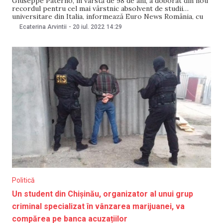
Giuseppe Paterno, în vârstă de 98 de ani, a doborât din nou
recordul pentru cel mai vârstnic absolvent de studii
universitare din Italia, informează Euro News România, cu
referire la Agerpres. Paterno a obținut diploma de master
Ecaterina Arvintii
-
20 iul. 2022
14:29
în filosofie şi istorie de la Universitatea din Palermo, după
ce, în urmă
Politică
Un student din Chișinău, organizator al unui grup
criminal specializat în vânzarea marijuanei, va
compărea pe banca acuzațiilor