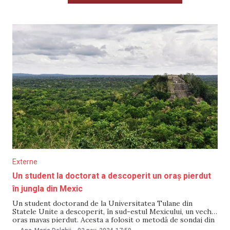
Externe
Un student la doctorat a descoperit un oraș pierdut
în jungla din Mexic
Un student doctorand de la Universitatea Tulane din
Statele Unite a descoperit, în sud-estul Mexicului, un vechi
oraș mayaș pierdut. Acesta a folosit o metodă de sondaj din
avion, transmite Libertatea. Luke Auld-Thomas a găsit