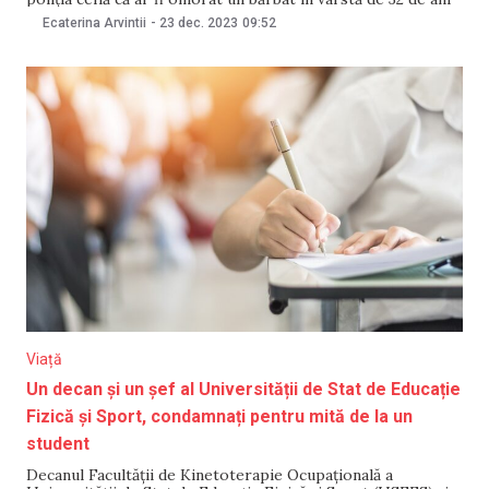
și pe fiica sa de doar două luni, într-o pădure din apropiere
Ecaterina Arvintii
-
23 dec. 2023
09:52
de Praga. Probele ar fi
Viață
Un decan și un șef al Universității de Stat de Educație
Fizică și Sport, condamnați pentru mită de la un
student
Decanul Facultății de Kinetoterapie Ocupațională a