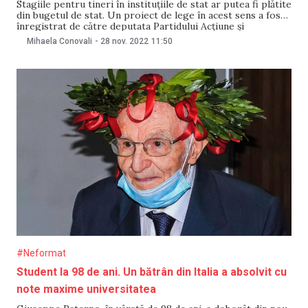
Stagiile pentru tineri în instituțiile de stat ar putea fi plătite
din bugetul de stat. Un proiect de lege în acest sens a fost
înregistrat de către deputata Partidului Acțiune și
Solidaritate (PAS) Ana Calinici. Ana Calinici a spus că își
Mihaela Conovali
-
28 nov. 2022
11:50
dorește „stagii de calitate și motivante pentru tineri”.
„Venim
#Neformat
Student la 98 de ani. Un bătrân din Italia a absolvit cu
note maxime universitatea