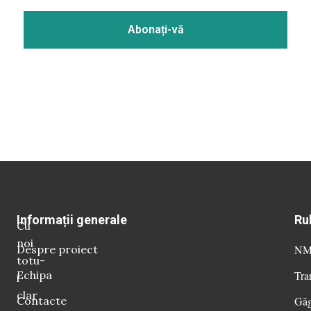
Informații generale
Ru
Cu
noi
Despre proiect
NM 
totu-
Echipa
Tra
i
clar
Contacte
Găg