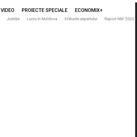
VIDEO
PROIECTE SPECIALE
ECONOMIX+
Justiție
Lucru în Moldova
Sfaturile expertului
Raport NM ‘2025