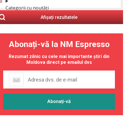
Categorii cu noutăți
Afișați rezultatele
Abonați-vă la NM Espresso
Rezumat zilnic cu cele mai importante știri din
Moldova direct pe emailul dvs