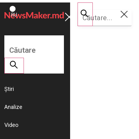
ROMÂNĂ
Susține
RU
NM
Știri
Analize
Video