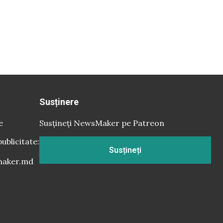
Susținere
e
Susțineți NewsMaker pe Patreon
publicitate:
Susțineți
aker.md