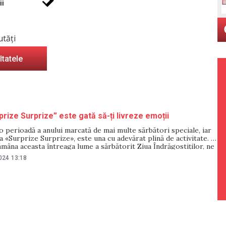
ii
utăți
ltatele
prize Surprize” este gată să-ți livreze emoții
 perioadă a anului marcată de mai multe sărbători speciale, iar
 «Surprize Surprize», este una cu adevărat plină de activitate. În
mâna aceasta întreaga lume a sărbătorit Ziua Îndrăgostiților, ne
pași repezi de următoarea sărbătoare mult așteptată de sexul
2024
13:18
a Internațională