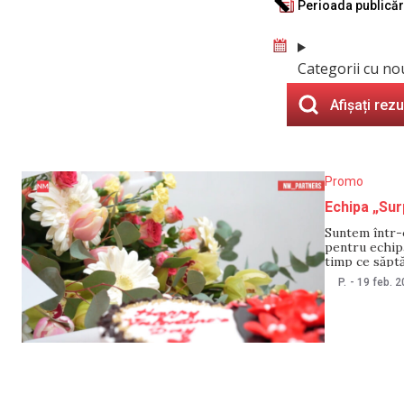
Perioada publicăr
Categorii cu no
Afișați rezu
Promo
Echipa „Sur
Suntem într-o
pentru echipa
timp ce săptă
apropiem cu 
P.
-
19 feb. 
frumos — Ziu