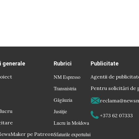
i generale
Rubrici
Publicitate
oiect
NM Espresso
Agentii de publicitat
Transnistria
Pentru solicitări de 
Găgăuzia
reclama@newsm
 lucru
Justiție
+373 62 07333
citare
Lucru în Moldova
 NewsMaker pe Patreon
Sfaturile expertului