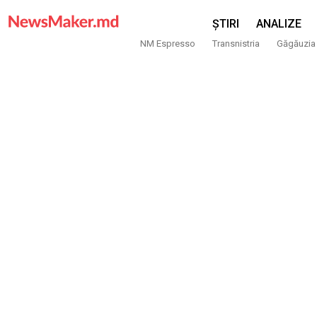
ȘTIRI
ANALIZE
NM Espresso
Transnistria
Găgăuzia