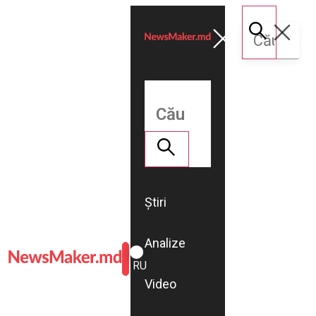
Știri
Analize
ROMÂNĂ
RU
Video