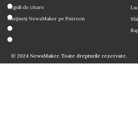
Reguli de citare
Luc
Susțineți NewsMaker pe Patreon
Sfat
Rap
© 2024 NewsMaker. Toate drepturile rezervate.