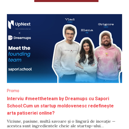
Promo
Interviu #meettheteam by Dreamups cu Sapori
School:Cum un startup moldovenesc redefinește
arta patiseriei online?
Viziune, pasiune, multă savoare și o lingură de inovație —
acestea sunt ingredientele cheie ale startup-ului