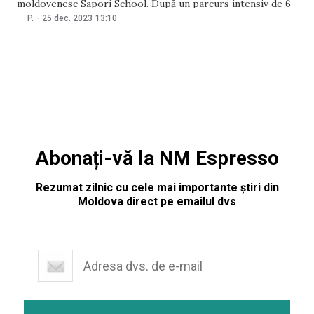
moldovenesc Sapori School. După un parcurs intensiv de 6
luni în acceleratorul UpNext by Dreamups, echipa Dolci
P.
-
25 dec. 2023
13:10
Sapori este gata să-și pună amprenta pe scena globală a
patiseriei, demonstrând că arta deserturilor este la
Abonați-vă la NM Espresso
Rezumat zilnic cu cele mai importante știri din
Moldova direct pe emailul dvs