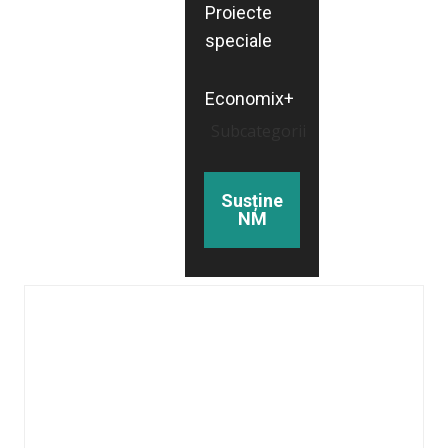
Proiecte
speciale
Economix+
Subcategorii
Susține
NM