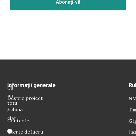
Informații generale
Ru
Cu
noi
Despre proiect
NM 
totu-
Echipa
Tra
i
clar
Contacte
Găg
Oferte de lucru
Just