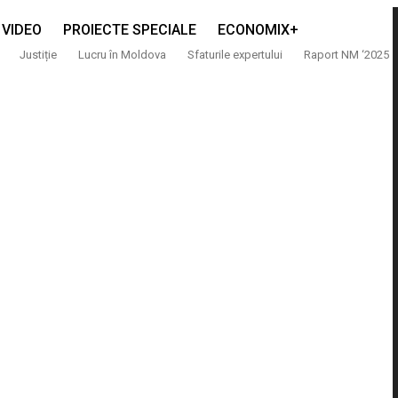
VIDEO
PROIECTE SPECIALE
ECONOMIX+
Justiție
Lucru în Moldova
Sfaturile expertului
Raport NM ‘2025