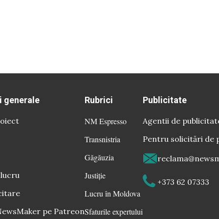
i generale
Rubrici
Publicitate
oiect
NM Espresso
Agentii de publicitat
Transnistria
Pentru solicitări de 
Găgăuzia
reclama@newsm
 lucru
Justiție
+373 62 07333
citare
Lucru în Moldova
 NewsMaker pe Patreon
Sfaturile expertului