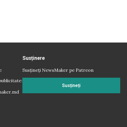
Susținere
e
Susțineți NewsMaker pe Patreon
publicitate:
Susțineți
aker.md