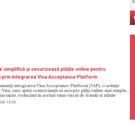
 simplifică și securizează plățile online pentru
 prin integrarea Visa Acceptance Platform
anunță integrarea Visa Acceptance Platform (VAP), o soluție
 Visa, care ajută comercianții să accepte plăți online mai simplu,
ai sigur, reducând în același timp riscul de fraudă și plățile
contextul creșterii accelerate a comerțului online și al necesității
026
13:32
 de