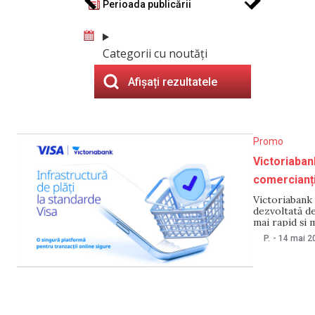
Perioada publicării
Categorii cu noutăți
Afișați rezultatele
Promo
Victoriabank
comercianți
Victoriabank 
dezvoltată de
mai rapid și m
respinse. În 
P.
-
14 mai 2
tot mai mari