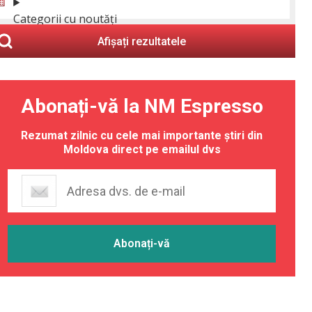
Categorii cu noutăți
Afișați rezultatele
Abonați-vă la NM Espresso
Rezumat zilnic cu cele mai importante știri din
Moldova direct pe emailul dvs