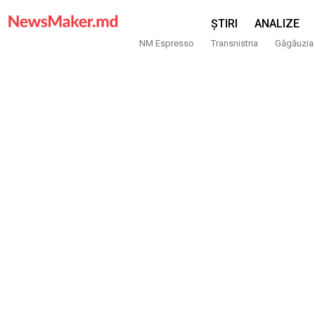
ȘTIRI
ANALIZE
NM Espresso
Transnistria
Găgăuzia