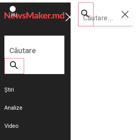
ROMÂNĂ
Susține
RU
NM
Știri
Analize
Video