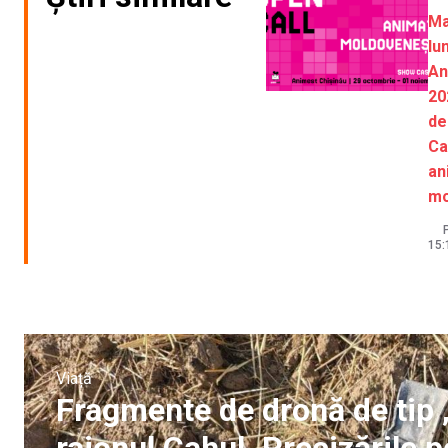
Ma
lu
An
20
de
Ca
an
mo
P
15:
Viață
Fragmente de dronă de tip 