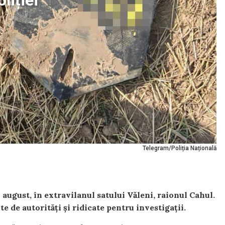
liției
Telegram/Poliția Națională
 august, în extravilanul satului Văleni, raionul Cahul.
e de autorități și ridicate pentru investigații.