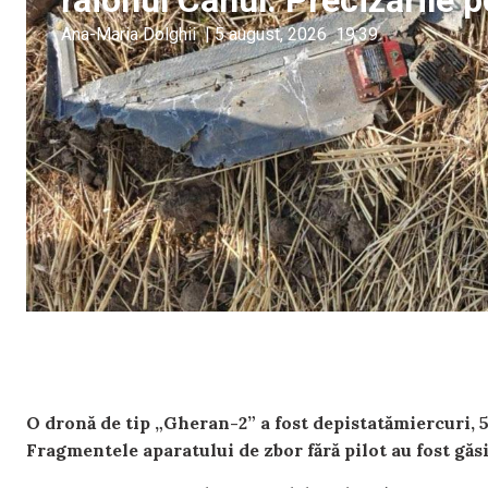
raionul Cahul. Precizările po
Ana-Maria Dolghii
|
5 august, 2026
19:39
O dronă de tip „Gheran-2” a fost depistatămiercuri, 5
Fragmentele aparatului de zbor fără pilot au fost găsit