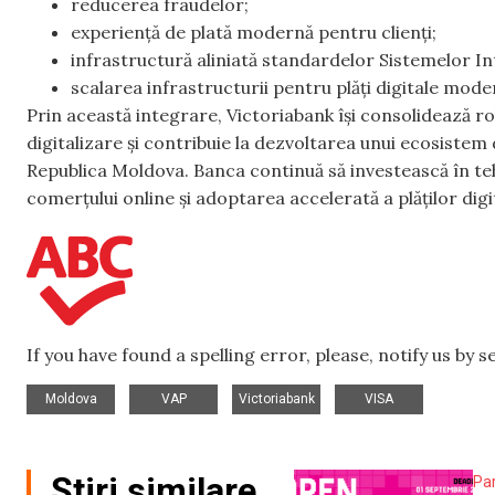
reducerea fraudelor;
experiență de plată modernă pentru clienți;
infrastructură aliniată standardelor Sistemelor In
scalarea infrastructurii pentru plăți digitale mode
Prin această integrare, Victoriabank își consolidează ro
digitalizare și contribuie la dezvoltarea unui ecosistem de
Republica Moldova. Banca continuă să investească în te
comerțului online și adoptarea accelerată a plăților digi
If you have found a spelling error, please, notify us by 
,
,
,
Moldova
VAP
Victoriabank
VISA
Știri similare
Pa