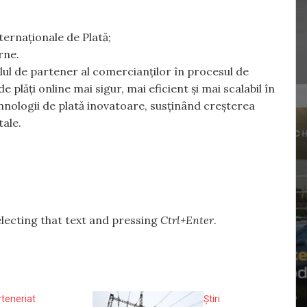
ternaționale de Plată;
rne.
lul de partener al comercianților în procesul de
 plăți online mai sigur, mai eficient și mai scalabil în
hnologii de plată inovatoare, susținând creșterea
tale.
selecting that text and pressing
Ctrl+Enter
.
rteneriat
Știri