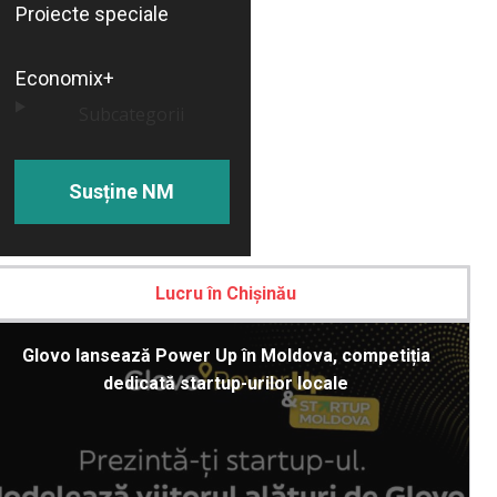
Proiecte speciale
Economix+
Subcategorii
Susține NM
Lucru în Chișinău
Glovo lansează Power Up în Moldova, competiția
dedicată startup-urilor locale