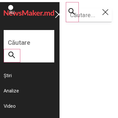
ROMÂNĂ
Susține
RU
NM
Știri
Analize
Video