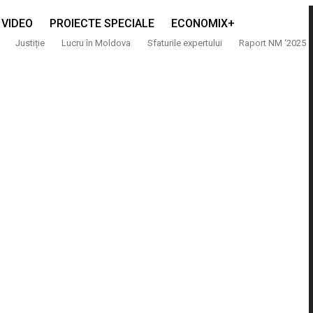
VIDEO
PROIECTE SPECIALE
ECONOMIX+
Justiție
Lucru în Moldova
Sfaturile expertului
Raport NM ‘2025