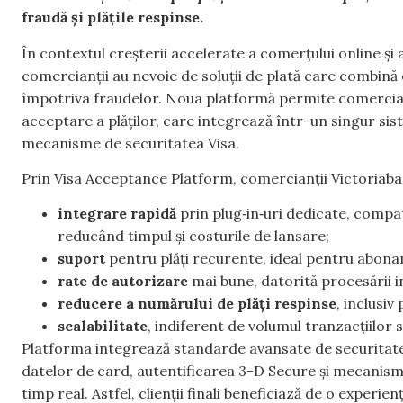
fraudă și plățile respinse.
În contextul creșterii accelerate a comerțului online și a
comercianții au nevoie de soluții de plată care combină 
împotriva fraudelor. Noua platformă permite comercianț
acceptare a plăților, care integrează într-un singur sis
mecanisme de securitatea Visa.
Prin Visa Acceptance Platform, comercianții Victoriaba
integrare rapidă
prin plug‑in‑uri dedicate, compa
reducând timpul și costurile de lansare;
suport
pentru plăți recurente, ideal pentru abona
rate de autorizare
mai bune, datorită procesării in
reducere a numărului de plăți respinse
, inclusiv
scalabilitate
, indiferent de volumul tranzacțiilor 
Platforma integrează standarde avansate de securitate ut
datelor de card, autentificarea 3-D Secure și mecanisme
timp real. Astfel, clienții finali beneficiază de o experien