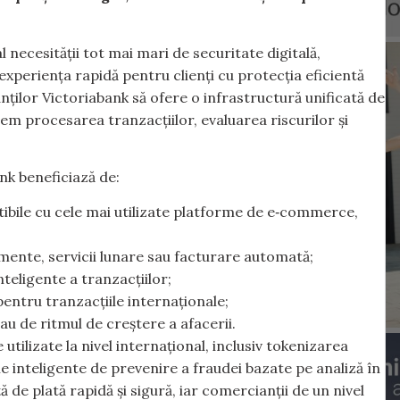
l necesității tot mai mari de securitate digitală,
experiența rapidă pentru clienți cu protecția eficientă
ilor Victoriabank să ofere o infrastructură unificată de
tem procesarea tranzacțiilor, evaluarea riscurilor și
nk beneficiază de:
tibile cu cele mai utilizate platforme de e‑commerce,
mente, servicii lunare sau facturare automată;
teligente a tranzacțiilor;
 pentru tranzacțiile internaționale;
sau de ritmul de creștere a afacerii.
ilizate la nivel internațional, inclusiv tokenizarea
 inteligente de prevenire a fraudei bazate pe analiză în
ță de plată rapidă și sigură, iar comercianții de un nivel