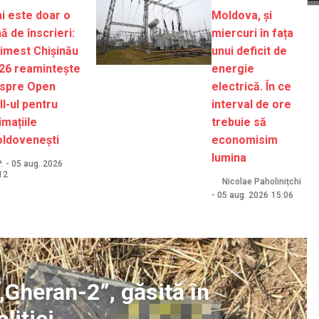
i este doar o
Moldova, și
nă de înscrieri:
miercuri în fața
imest Chișinău
unui deficit de
26 reamintește
energie
spre Open
electrică. În ce
ll-ul pentru
interval de ore
imațiile
trebuie să
ldovenești
economisim
lumina
.
-
05 aug. 2026
12
Nicolae Paholinițchi
-
05 aug. 2026
15:06
„Gheran-2”, găsită în