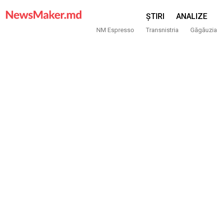
ȘTIRI
ANALIZE
NM Espresso
Transnistria
Găgăuzia