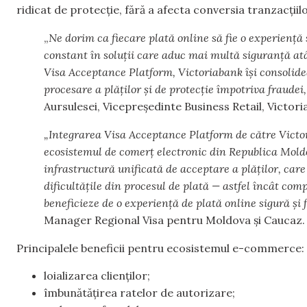
ridicat de protecție, fără a afecta conversia tranzacțiil
„
Ne dorim ca fiecare plată online să fie o experiență 
constant în soluții care aduc mai multă siguranță atât
Visa Acceptance Platform, Victoriabank își consolide
procesare a plăților și de protecție împotriva fraudei
Aursulesei, Vicepreședinte Business Retail, Victori
„Integrarea Visa Acceptance Platform de către Vict
ecosistemul de comerț electronic din Republica Mold
infrastructură unificată de acceptare a plăților, car
dificultățile din procesul de plată — astfel încât comp
beneficieze de o experiență de plată online sigură și 
Manager Regional Visa pentru Moldova și Caucaz.
Principalele beneficii pentru ecosistemul e-commerce:
loializarea clienților;
îmbunătățirea ratelor de autorizare;