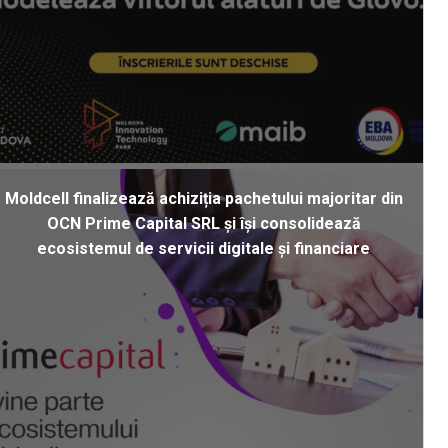
Moldcell finalizează achiziția pachetului majoritar din
OCN Prime Capital SRL și își consolidează
ecosistemul de servicii digitale și financiare