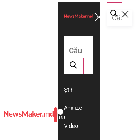
Știri
Analize
ROMÂNĂ
RU
Video