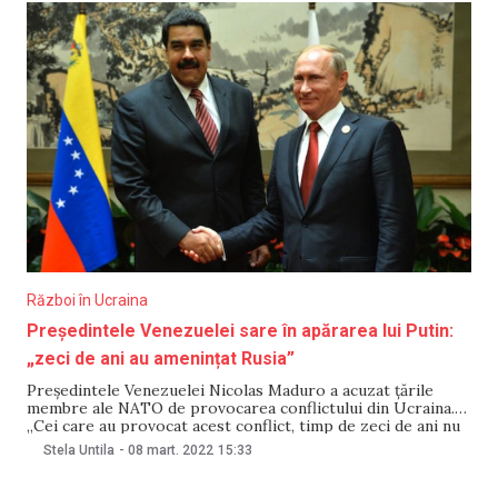
Război în Ucraina
Președintele Venezuelei sare în apărarea lui Putin:
„zeci de ani au amenințat Rusia”
Președintele Venezuelei Nicolas Maduro a acuzat țările
membre ale NATO de provocarea conflictului din Ucraina.
„Cei care au provocat acest conflict, timp de zeci de ani nu
au respectat acordurile, zeci de ani au amenințat Rusia, zeci
Stela Untila
-
08 mart. 2022
15:33
de ani au pregătit planuri de extindere a NATO, ei sunt
primii responsabili