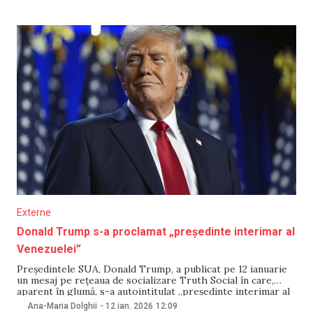
astăzi este o zi istorică pentru noi, venezuelenii”, a spus
Machado după întâlnirea cu Trump. „Ne putem
Externe
Donald Trump s-a proclamat „președinte interimar al
Venezuelei”
Președintele SUA, Donald Trump, a publicat pe 12 ianuarie
un mesaj pe rețeaua de socializare Truth Social în care,
aparent în glumă, s-a autointitulat „președinte interimar al
Venezuelei”. Trump a postat un screenshot editat al unui
Ana-Maria Dolghii
-
12 ian. 2026
12:09