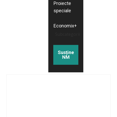
Proiecte
speciale
Economix+
Subcategorii
Susține
NM