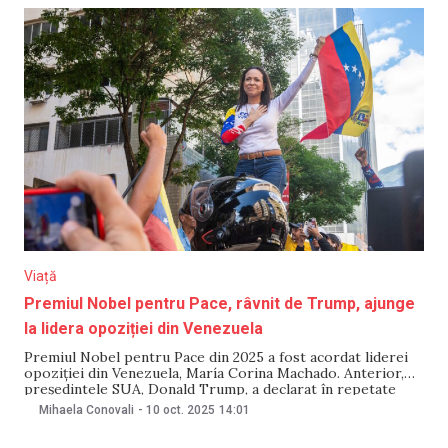
Viață
Premiul Nobel pentru Pace, râvnit de Trump, ajunge
la lidera opoziției din Venezuela
Premiul Nobel pentru Pace din 2025 a fost acordat liderei
opoziției din Venezuela, María Corina Machado. Anterior,
președintele SUA, Donald Trump, a declarat în repetate
rânduri că merită această distincție, deoarece, de la
Mihaela Conovali
-
10 oct. 2025
14:01
începutul noului său mandat la Casa Albă, a reușit să
oprească mai multe războaie, scrie BBC. În