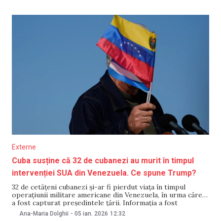
articol de pe Wikipedia, în care se afirmă că, din ianuarie, el
ar ocupa
Externe
Cuba susține că 32 de cubanezi au murit în timpul
intervenției SUA din Venezuela. Ce spune Trump?
32 de cetățeni cubanezi și-ar fi pierdut viața în timpul
operațiunii militare americane din Venezuela, în urma căreia
a fost capturat președintele țării. Informația a fost
raportată de Guvernul Cubei într-un comunicat, relatează
Ana-Maria Dolghii
-
05 ian. 2026
12:32
Reuters. Autoritățile cubaneze au menționat că persoanele