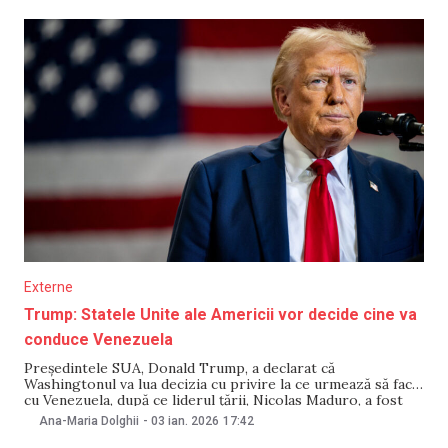
americană drept „un act de agresiune militară” și a
menționat că scopul acesteia ar
Externe
Trump: Statele Unite ale Americii vor decide cine va
conduce Venezuela
Președintele SUA, Donald Trump, a declarat că
Washingtonul va lua decizia cu privire la ce urmează să facă
cu Venezuela, după ce liderul țării, Nicolas Maduro, a fost
capturat de Statele Unite ale Americii. Afirmația a fost
Ana-Maria Dolghii
-
03 ian. 2026
17:42
făcută în cadrul unui interviu pentru televiziunea Fox News
din 3 ianuarie, transmite