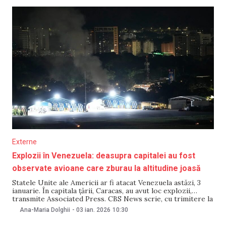
Externe
Explozii în Venezuela: deasupra capitalei au fost
observate avioane care zburau la altitudine joasă
Statele Unite ale Americii ar fi atacat Venezuela astăzi, 3
ianuarie. În capitala țării, Caracas, au avut loc explozii,
transmite Associated Press. CBS News scrie, cu trimitere la
oficiali americani, că președintele SUA, Donald Trump, a
Ana-Maria Dolghii
-
03 ian. 2026
10:30
ordonat atacuri asupra unor situri din Venezuela, inclusiv
instalații militare. Acestea ar face parte