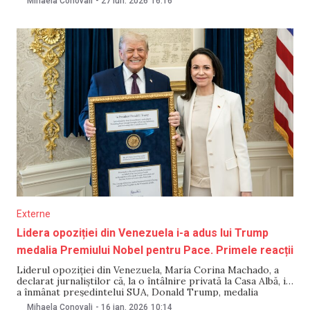
Mihaela Conovali
-
27 iun. 2026
16:16
rănite. Peste 51.000 de persoane sunt date dispărute.
Regiunea cea mai afectată, La
Externe
Lidera opoziției din Venezuela i-a adus lui Trump
medalia Premiului Nobel pentru Pace. Primele reacții
Liderul opoziției din Venezuela, María Corina Machado, a
declarat jurnaliștilor că, la o întâlnire privată la Casa Albă, i-
a înmânat președintelui SUA, Donald Trump, medalia
Premiului Nobel pentru Pace, relatează BBC. „Cred că
Mihaela Conovali
-
16 ian. 2026
10:14