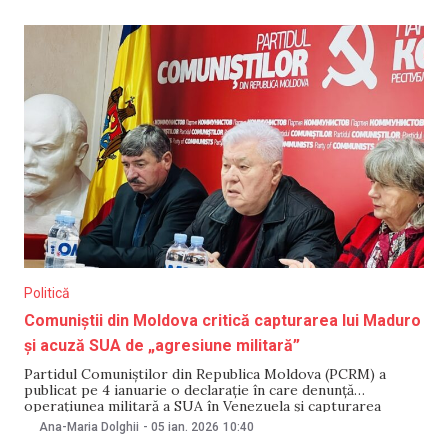
decedate erau militari ai forțelor armate și ai serviciilor de
Politică
Comuniștii din Moldova critică capturarea lui Maduro
și acuză SUA de „agresiune militară”
Partidul Comuniștilor din Republica Moldova (PCRM) a
publicat pe 4 ianuarie o declarație în care denunță
operațiunea militară a SUA în Venezuela și capturarea
președintelui țării, Nicolas Maduro, acuzat de „narco-
Ana-Maria Dolghii
-
05 ian. 2026
10:40
terorism”. Formațiunea politică a catalogat intervenția