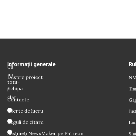
Informații generale
Ru
Cu
noi
Despre proiect
NM 
totu-
Echipa
Tra
i
clar
Contacte
Găg
Oferte de lucru
Just
Reguli de citare
Luc
Susțineți NewsMaker pe Patreon
Sfat