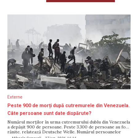
Externe
Peste 900 de morți după cutremurele din Venezuela.
Câte persoane sunt date dispărute?
Numărul morților în urma cutremurului dublu din Venezuela
a depășit 900 de persoane. Peste 3.300 de persoane au fost
rănite, relatează Deutsche Welle. Numărul persoanelor
decedate a ajuns la 920, iar peste 3.300 de persoane au fost