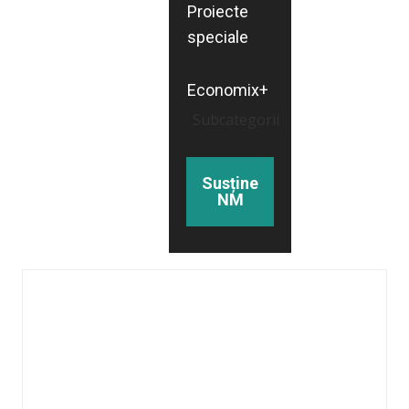
Proiecte
speciale
Economix+
Subcategorii
Susține
NM