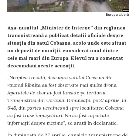
Europa Liberă
Așa-numitul „Minister de Interne” din regiunea
transnistreană a publicat detalii oficiale despre
situația din satul Cobasna, acolo unde este situat
un depozit de muniții, considerat unul dintre
cele mai mari din Europa. Kievul nu a comentat
deocamdată aceste acuzații.
„
Noaptea trecută, deasupra satului Cobasna din
raionul Rîbnița au fost observate mai multe drone.
Aparatele de zbor au fost lansate pe teritoriul
Transnistriei din Ucraina. Dimineața, pe 27 aprilie, la
8:45, din partea ucraineană spre localitatea Cobasna
au fost trase împușcături. Nu au fost raportate
informații despre victime”
, se arată în declarație.
În dimineața de 27 aprilie, canalele transnistrene de