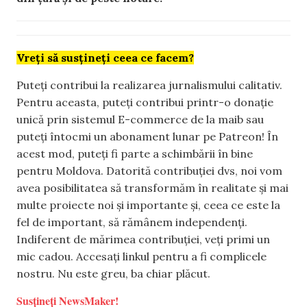
Vreți să susțineți ceea ce facem?
Puteți contribui la realizarea jurnalismului calitativ.
Pentru aceasta, puteți contribui printr-o donație
unică prin sistemul E-commerce de la maib sau
puteți întocmi un abonament lunar pe Patreon! În
acest mod, puteți fi parte a schimbării în bine
pentru Moldova. Datorită contribuției dvs, noi vom
avea posibilitatea să transformăm în realitate și mai
multe proiecte noi și importante și, ceea ce este la
fel de important, să rămânem independenți.
Indiferent de mărimea contribuției, veți primi un
mic cadou. Accesați linkul pentru a fi complicele
nostru. Nu este greu, ba chiar plăcut.
Susțineți NewsMaker!