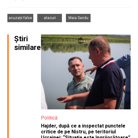
,
,
acuzații false
atacuri
Maia Sandu
Știri
similare
Politică
Hajder, după ce a inspectat punctele
critice de pe Nistru, pe teritoriul
Ucrainei: “Situația este îngrijorătoare”