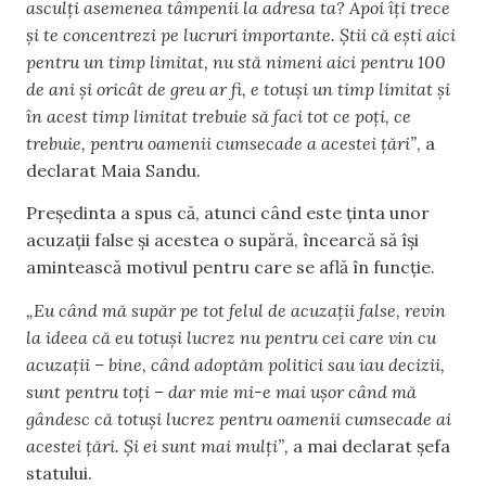
asculți asemenea tâmpenii la adresa ta? Apoi îți trece
și te concentrezi pe lucruri importante. Știi că ești aici
pentru un timp limitat, nu stă nimeni aici pentru 100
de ani și oricât de greu ar fi, e totuși un timp limitat și
în acest timp limitat trebuie să faci tot ce poți, ce
trebuie, pentru oamenii cumsecade a acestei țări”
, a
declarat Maia Sandu.
Președinta a spus că, atunci când este ținta unor
acuzații false și acestea o supără, încearcă să își
amintească motivul pentru care se află în funcție.
„Eu când mă supăr pe tot felul de acuzații false, revin
la ideea că eu totuși lucrez nu pentru cei care vin cu
acuzații – bine, când adoptăm politici sau iau decizii,
sunt pentru toți – dar mie mi-e mai ușor când mă
gândesc că totuși lucrez pentru oamenii cumsecade ai
acestei țări. Și ei sunt mai mulți”,
a mai declarat șefa
statului.