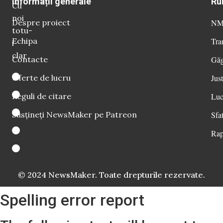
Informații generale
Ru
Cu
noi
Despre proiect
NM 
totu-
Echipa
Tra
i
clar
Contacte
Găg
Oferte de lucru
Just
Reguli de citare
Luc
Susțineți NewsMaker pe Patreon
Sfat
Rap
© 2024 NewsMaker. Toate drepturile rezervate.
Spelling error report