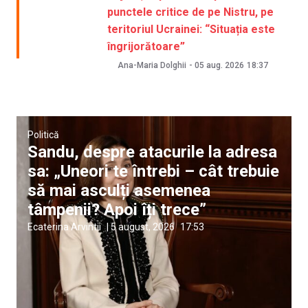
punctele critice de pe Nistru, pe
teritoriul Ucrainei: “Situația este
îngrijorătoare”
Ana-Maria Dolghii
-
05 aug. 2026
18:37
Politică
Sandu, despre atacurile la adresa
sa: „Uneori te întrebi – cât trebuie
să mai asculți asemenea
tâmpenii? Apoi îți trece”
Ecaterina Arvintii
|
5 august, 2026
17:53