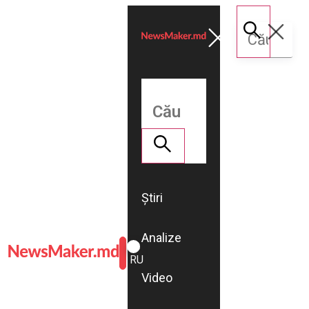
Știri
Analize
ROMÂNĂ
RU
Video