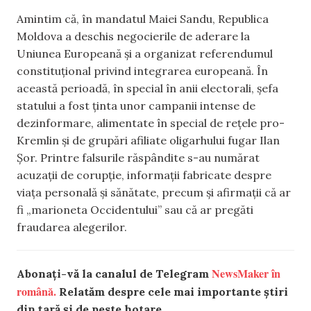
Amintim că, în mandatul Maiei Sandu, Republica
Moldova a deschis negocierile de aderare la
Uniunea Europeană și a organizat referendumul
constituțional privind integrarea europeană. În
această perioadă, în special în anii electorali, șefa
statului a fost ținta unor campanii intense de
dezinformare, alimentate în special de rețele pro-
Kremlin și de grupări afiliate oligarhului fugar Ilan
Șor. Printre falsurile răspândite s-au numărat
acuzații de corupție, informații fabricate despre
viața personală și sănătate, precum și afirmații că ar
fi „marioneta Occidentului” sau că ar pregăti
fraudarea alegerilor.
NewsMaker în
Abonați-vă la canalul de Telegram
română.
Relatăm despre cele mai importante știri
din țară și de peste hotare.