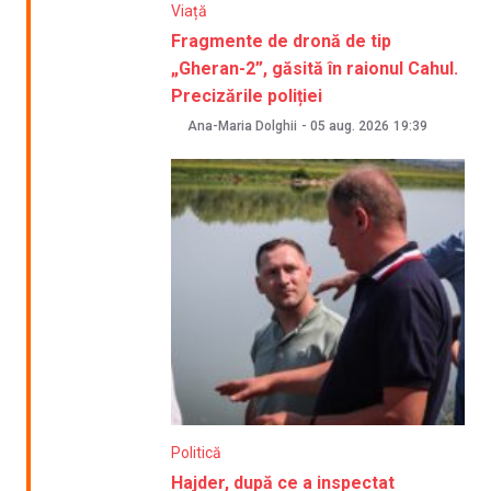
Viață
Fragmente de dronă de tip
„Gheran-2”, găsită în raionul Cahul.
Precizările poliției
Ana-Maria Dolghii
-
05 aug. 2026
19:39
Politică
Hajder, după ce a inspectat