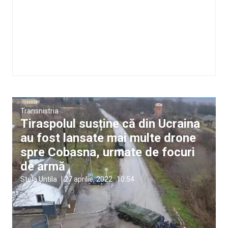
Transnistria
Tiraspolul susține că din Ucraina
au fost lansate mai multe drone
spre Cobasna, urmate de focuri
de armă
Stela Untila
|
27 aprilie, 2022
10:54