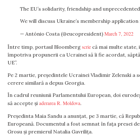
The EU’s solidarity, friendship and unprecedented
We will discuss Ukraine’s membership application
March 7, 2022
— António Costa (@eucopresident)
scrie
Între timp, portaul Bloomberg
că mai multe state, 
împotriva propunerii ca Ucrainei să îi fie acordat, săp
UE”.
Pe 2 martie, președintele Ucrainei Vladimir Zelenski a
cerere similară a depus Georgia.
În cadrul reuniunii Parlamentului European, doi eurod
aderarea R. Moldova
să accepte și
.
Președinta Maia Sandu a anunțat, pe 3 martie, că Repu
Europeană. Documentul a fost semnat în fața presei de c
Grosu și premierul Natalia Gavrilița.
,
,
,
,