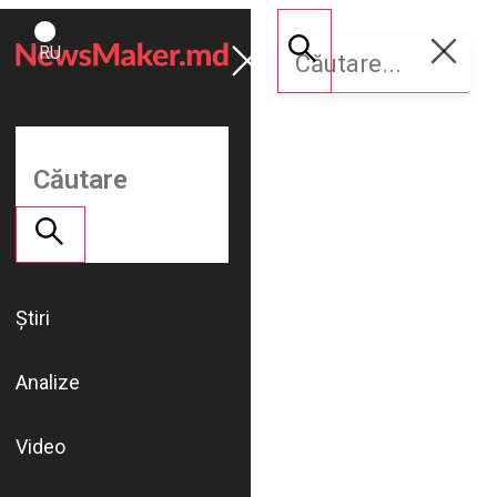
ROMÂNĂ
Susține
RU
NM
Știri
Analize
Video