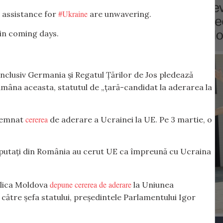
#Ukraine
 assistance for
are unwavering.
 in coming days.
inclusiv Germania și Regatul Țărilor de Jos pledează
tămâna aceasta, statutul de „țară-candidat la aderarea la
cererea
 semnat
de aderare a Ucrainei la UE. Pe 3 martie, o
eputați din România au cerut UE ca împreună cu Ucraina
depune cererea de aderare
blica Moldova
la Uniunea
ătre șefa statului, președintele Parlamentului Igor