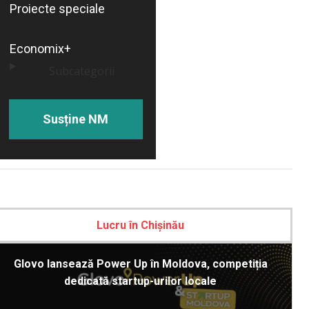
Proiecte speciale
Economix+
Subcategorii
Susține NM
Lucru în Chișinău
Glovo lansează Power Up în Moldova, competiția
dedicată startup-urilor locale