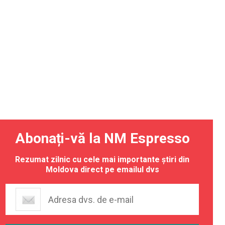
Abonați-vă la NM Espresso
Rezumat zilnic cu cele mai importante știri din
Moldova direct pe emailul dvs