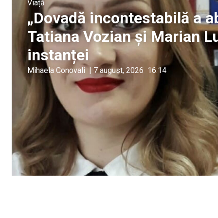
Viață
„Dovadă incontestabilă a ab
Tatiana Vozian și Marian Lup
instanței
Mihaela Conovali
|
7 august, 2026
16:14