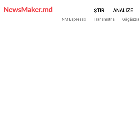
ȘTIRI
ANALIZE
NM Espresso
Transnistria
Găgăuzia