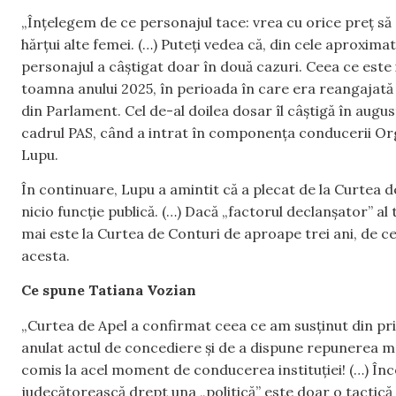
„Înțelegem de ce personajul tace: vrea cu orice preț să
hărțui alte femei. (…) Puteți vedea că, din cele aproxima
personajul a câștigat doar în două cazuri. Ceea ce este i
toamna anului 2025, în perioada în care era reangajată 
din Parlament. Cel de-al doilea dosar îl câștigă în augus
cadrul PAS, când a intrat în componența conducerii Org
Lupu.
În continuare, Lupu a amintit că a plecat de la Curtea d
nicio funcție publică. (…) Dacă „factorul declanșator” a
mai este la Curtea de Conturi de aproape trei ani, de ce 
acesta.
Ce spune Tatiana Vozian
„Curtea de Apel a confirmat ceea ce am susținut din prim
anulat actul de concediere și de a dispune repunerea me
comis la acel moment de conducerea instituției! (…) Înc
judecătorească drept una „politică” este doar o tactică i