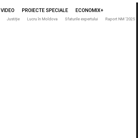
VIDEO
PROIECTE SPECIALE
ECONOMIX+
Justiție
Lucru în Moldova
Sfaturile expertului
Raport NM ‘2025