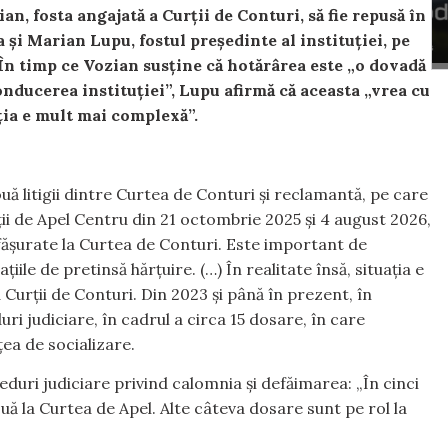
an, fosta angajată a Curții de Conturi, să fie repusă în
 și Marian Lupu, fostul președinte al instituției, pe
 În timp ce Vozian susține că hotărârea este „o dovadă
nducerea instituției”, Lupu afirmă că aceasta „vrea cu
ația e mult mai complexă”.
ă litigii dintre Curtea de Conturi și reclamantă, pe care
ii de Apel Centru din 21 octombrie 2025 și 4 august 2026,
fășurate la Curtea de Conturi. Este important de
ile de pretinsă hărțuire. (…) În realitate însă, situația e
 Curții de Conturi. Din 2023 și până în prezent, în
ri judiciare, în cadrul a circa 15 dosare, în care
țea de socializare.
ceduri judiciare privind calomnia și defăimarea: „În cinci
uă la Curtea de Apel. Alte câteva dosare sunt pe rol la