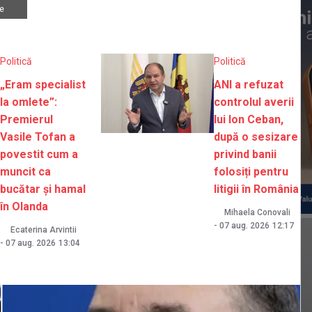
e
Politică
Politică
„Eram specialist
ANI a refuzat
la omlete”:
controlul averii
Premierul
lui Ion Ceban,
Vasile Tofan a
după o sesizare
povestit cum a
privind banii
muncit ca
folosiți pentru
bucătar și hamal
litigii în România
în Olanda
Mihaela Conovali
-
07 aug. 2026
12:17
Ecaterina Arvintii
-
07 aug. 2026
13:04