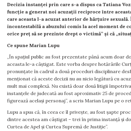
Decizia instanței prin care s-a dispus ca Tatiana Vozi
funcție a generat noi acuzații reciproce între aceasta
care aceasta l-a acuzat anterior de hărțuire sexuală.
incontestabilă a abuzului comis la acel moment de co
orice preț să se prezinte drept o victimă” și că „situ
Ce spune Marian Lupu
„În spațiul public au fost prezentate până acum doar dou
aceasta le-a câștigat. Este vorba despre hotărârile Curț
pronunțate în cadrul a două proceduri disciplinare des
menționat că aceste decizii nu au nicio legătură cu acuzați
mult mai complexă. Nu există doar două litigii împotriva
instanțele de judecată au fost aproximativ 25 de procedu
figurează același personaj”, a scris Marian Lupu pe o re
Lupu a spus că, în ceea ce îl privește, au fost șapte pro
dintre acestea am câștigat – trei în prima instanță și do
Curtea de Apel și Curtea Supremă de Justiție”.