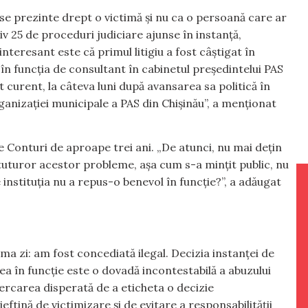
 se prezinte drept o victimă și nu ca o persoană care ar
tiv 25 de proceduri judiciare ajunse în instanță,
nteresant este că primul litigiu a fost câștigat în
în funcția de consultant în cabinetul președintelui PAS
t curent, la câteva luni după avansarea sa politică în
anizației municipale a PAS din Chișinău”, a menționat
e Conturi de aproape trei ani. „De atunci, nu mai dețin
l tuturor acestor probleme, așa cum s-a mințit public, nu
instituția nu a repus-o benevol în funcție?”, a adăugat
a zi: am fost concediată ilegal. Decizia instanței de
a în funcție este o dovadă incontestabilă a abuzului
ercarea disperată de a eticheta o decizie
eftină de victimizare și de evitare a responsabilității