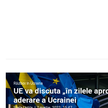
Război în Ucraina
UE va discuta „în zilele ap
aderare a Ucrainei
Stela Untila
|
7 martie, 2022
15:47