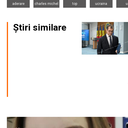
aderare
charles michel
top
ucraina
u
Știri similare