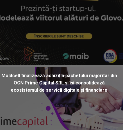
Moldcell finalizează achiziția pachetului majoritar din
OCN Prime Capital SRL și își consolidează
ecosistemul de servicii digitale și financiare