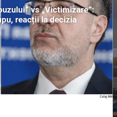
uzului” vs „Victimizare”:
u, reacții la decizia
Colaj NM