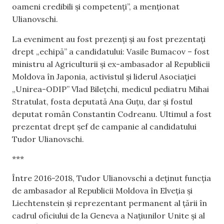
oameni credibili și competenți”, a menționat
Ulianovschi.
La eveniment au fost prezenți și au fost prezentați
drept „echipă” a candidatului: Vasile Bumacov – fost
ministru al Agriculturii și ex-ambasador al Republicii
Moldova în Japonia, activistul și liderul Asociației
„Unirea-ODIP” Vlad Bilețchi, medicul pediatru Mihai
Stratulat, fosta deputată Ana Guțu, dar și fostul
deputat român Constantin Codreanu. Ultimul a fost
prezentat drept șef de campanie al candidatului
Tudor Ulianovschi.
***
Între 2016-2018, Tudor Ulianovschi a deținut funcția
de ambasador al Republicii Moldova în Elveția și
Liechtenstein și reprezentant permanent al țării în
cadrul oficiului de la Geneva a Națiunilor Unite și al