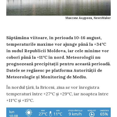
Максим Андреев, NewsMaker
Săptămâna viitoare, în perioada 10-16 august,
temperaturile maxime vor ajunge până la +34°C
în sudul Republicii Moldova, iar cele minime vor
coborî până la +11°C în nord. Meteorologii nu
prognozează precipitații pentru această perioadă.
Datele se regăsesc pe platforma Autorității de
Meteorologie și Monitoring de Mediu.
În nordul țării, la Briceni, ziua se vor înregistra
temperaturi între +27°C și +29°C, iar noaptea între
+11°C și +15°C.