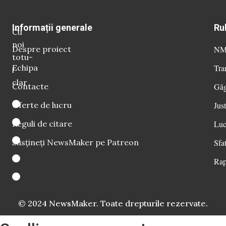
Informații generale
Ru
Cu
noi
Despre proiect
NM 
totu-
Echipa
Tra
i
clar
Contacte
Găg
Oferte de lucru
Just
Reguli de citare
Luc
Susțineți NewsMaker pe Patreon
Sfat
Rap
© 2024 NewsMaker. Toate drepturile rezervate.