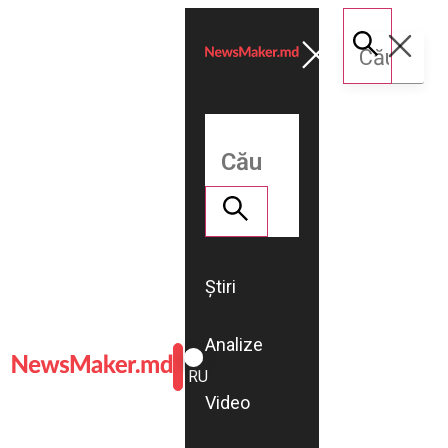
Știri
Analize
ROMÂNĂ
RU
Video