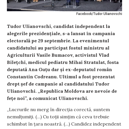
Facebook/Tudor Ulianovschi
Tudor Ulianovschi, candidat independent la
alegerile prezidențiale, s-a lansat în campania
electorală pe 29 septembrie. La evenimentul
candidatului au participat fostul ministru al
Agriculturii Vasile Bumacov, activistul Vlad
Bilețchi, medicul pediatru Mihai Stratulat, fosta
deputată Ana Guțu dar și ex-deputatul român
Constantin Codreanu. Ultimul a fost prezentat
drept șef de campanie al candidatului Tudor
Ulianovschi. „Republica Moldova are nevoie de
fețe noi”, a comunicat Ulianovschi.
„Lucrurile nu merg în direcția corectă, suntem
nemulțumiți. (…) Cu toții simțim că ceva trebuie
schimbat în țara noastră. (…) Candidez independent