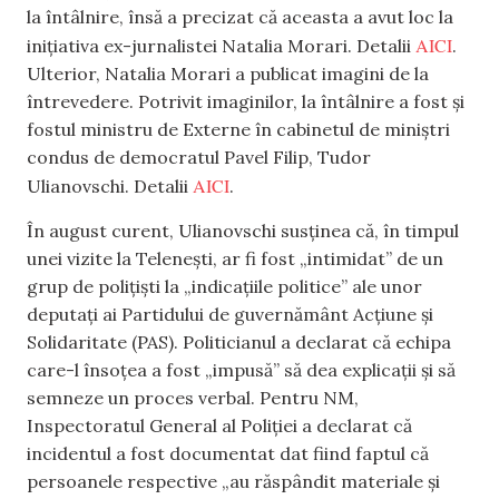
la întâlnire, însă a precizat că aceasta a avut loc la
AICI
inițiativa ex-jurnalistei Natalia Morari. Detalii
.
Ulterior, Natalia Morari a publicat imagini de la
întrevedere. Potrivit imaginilor, la întâlnire a fost și
fostul ministru de Externe în cabinetul de miniștri
condus de democratul Pavel Filip, Tudor
AICI
Ulianovschi. Detalii
.
În august curent, Ulianovschi susținea că, în timpul
unei vizite la Telenești, ar fi fost „intimidat” de un
grup de polițiști la „indicațiile politice” ale unor
deputați ai Partidului de guvernământ Acțiune și
Solidaritate (PAS). Politicianul a declarat că echipa
care-l însoțea a fost „impusă” să dea explicații și să
semneze un proces verbal. Pentru NM,
Inspectoratul General al Poliției a declarat că
incidentul a fost documentat dat fiind faptul că
persoanele respective „au răspândit materiale și