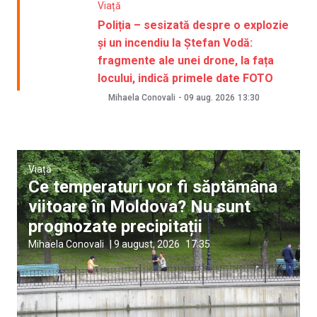
Viață
Poliția – sesizată despre o explozie
și un incendiu la Ștefan Vodă:
fragmente ale unei drone, la fața
locului, indică primele date FOTO
Mihaela Conovali
-
09 aug. 2026
13:30
Viață
Ce temperaturi vor fi săptămâna
viitoare în Moldova? Nu sunt
prognozate precipitații
Mihaela Conovali
|
9 august, 2026
17:35