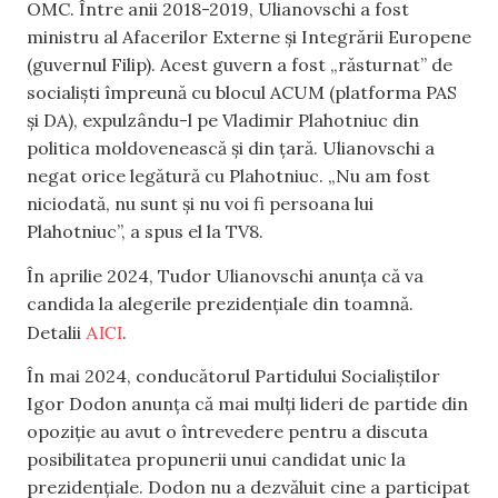
OMC. Între anii 2018-2019, Ulianovschi a fost
ministru al Afacerilor Externe și Integrării Europene
(guvernul Filip). Acest guvern a fost „răsturnat” de
socialiști împreună cu blocul ACUM (platforma PAS
și DA), expulzându-l pe Vladimir Plahotniuc din
politica moldovenească și din țară. Ulianovschi a
negat orice legătură cu Plahotniuc. „Nu am fost
niciodată, nu sunt și nu voi fi persoana lui
Plahotniuc”, a spus el la TV8.
În aprilie 2024, Tudor Ulianovschi anunța că va
candida la alegerile prezidențiale din toamnă.
AICI
Detalii
.
În mai 2024, conducătorul Partidului Socialiștilor
Igor Dodon anunța că mai mulți lideri de partide din
opoziție au avut o întrevedere pentru a discuta
posibilitatea propunerii unui candidat unic la
prezidențiale. Dodon nu a dezvăluit cine a participat