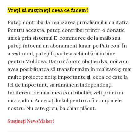
Vreți să susțineți ceea ce facem?
Puteți contribui la realizarea jurnalismului calitativ.
Pentru aceasta, puteți contribui printr-o donație
unică prin sistemul E-commerce de la maib sau
puteți întocmi un abonament lunar pe Patreon! În
acest mod, puteți fi parte a schimbării în bine
pentru Moldova. Datorită contribuției dvs, noi vom
avea posibilitatea să transformăm în realitate și mai
multe proiecte noi și importante și, ceea ce este la
fel de important, să rămânem independenți.
Indiferent de mărimea contribuției, veți primi un
mic cadou. Accesați linkul pentru a fi complicele
nostru. Nu este greu, ba chiar plăcut.
Susțineți NewsMaker!