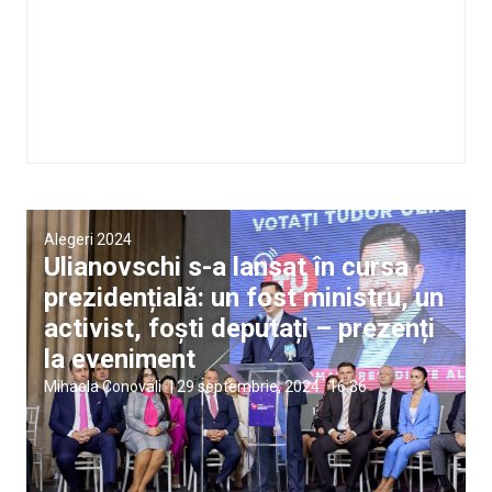
Alegeri 2024
Ulianovschi s-a lansat în cursa
prezidențială: un fost ministru, un
activist, foști deputați – prezenți
la eveniment
Mihaela Conovali
|
29 septembrie, 2024
16:36