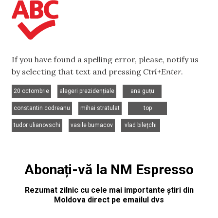
If you have found a spelling error, please, notify us
by selecting that text and pressing
Ctrl+Enter
.
,
,
,
20 octombrie
alegeri prezidențiale
ana guțu
,
,
,
constantin codreanu
mihai stratulat
top
,
,
tudor ulianovschi
vasile bumacov
vlad bilețchi
Abonați-vă la NM Espresso
Rezumat zilnic cu cele mai importante știri din
Moldova direct pe emailul dvs