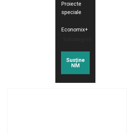
Proiecte
speciale
Economix+
Subcategorii
Susține
NM