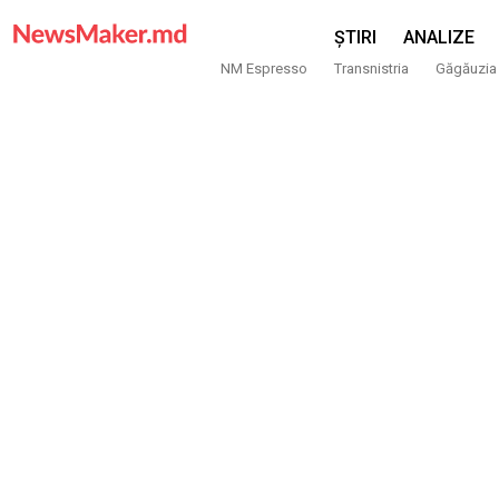
ȘTIRI
ANALIZE
NM Espresso
Transnistria
Găgăuzia