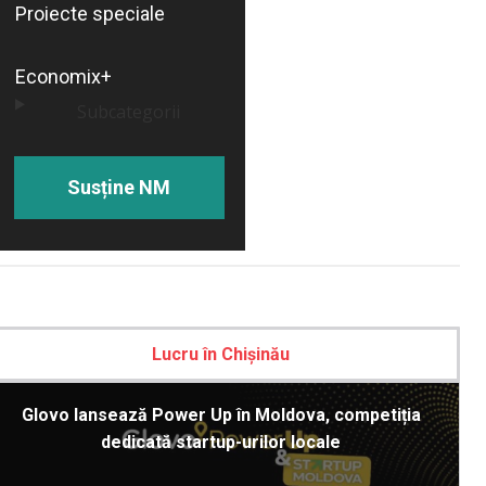
Proiecte speciale
Economix+
Subcategorii
Susține NM
Lucru în Chișinău
Glovo lansează Power Up în Moldova, competiția
dedicată startup-urilor locale