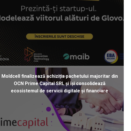
Moldcell finalizează achiziția pachetului majoritar din
OCN Prime Capital SRL și își consolidează
ecosistemul de servicii digitale și financiare