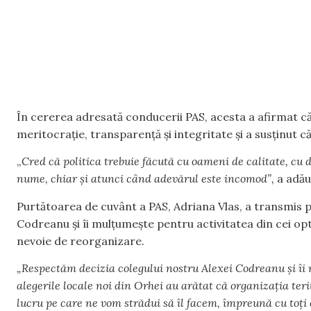
În cererea adresată conducerii PAS, acesta a afirmat că
meritocrație, transparență și integritate și a susținut că
„
Cred că politica trebuie făcută cu oameni de calitate, cu 
nume, chiar și atunci când adevărul este incomod”,
a adău
Purtătoarea de cuvânt a PAS, Adriana Vlas, a transmis 
Codreanu și îi mulțumește pentru activitatea din cei op
nevoie de reorganizare.
„Respectăm decizia colegului nostru Alexei Codreanu și îi
alegerile locale noi din Orhei au arătat că organizația teri
lucru pe care ne vom strădui să îl facem, împreună cu toți c