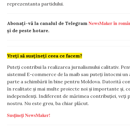
reprezentanta partidului.
NewsMaker în româ
Abonați-vă la canalul de Telegram
și de peste hotare.
Vreți să susțineți ceea ce facem?
Puteți contribui la realizarea jurnalismului calitativ. Pe
sistemul E-commerce de la maib sau puteți întocmi un 
parte a schimbării în bine pentru Moldova. Datorită con
în realitate și mai multe proiecte noi și importante și,
independenți. Indiferent de mărimea contribuției, veți p
nostru. Nu este greu, ba chiar plăcut.
Susțineți NewsMaker!