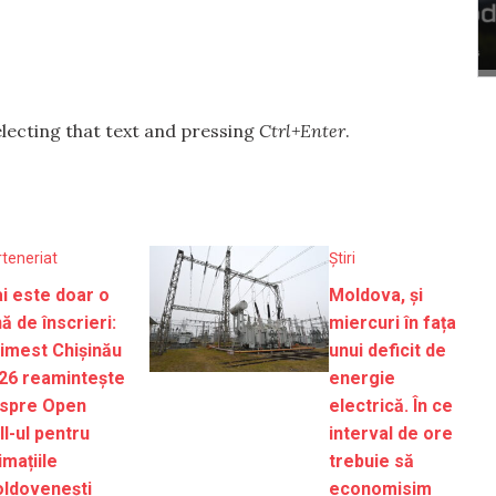
selecting that text and pressing
Ctrl+Enter
.
rteneriat
Știri
i este doar o
Moldova, și
nă de înscrieri:
miercuri în fața
imest Chișinău
unui deficit de
26 reamintește
energie
spre Open
electrică. În ce
ll-ul pentru
interval de ore
imațiile
trebuie să
ldovenești
economisim