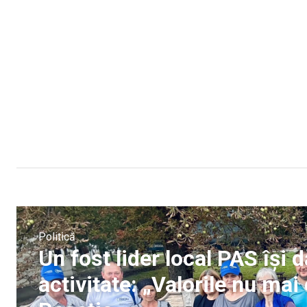
Politică
Un fost lider local PAS își
activitate: „Valorile nu mai