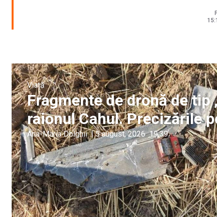
P
15:
Viață
Fragmente de dronă de tip 
raionul Cahul. Precizările po
Ana-Maria Dolghii
|
5 august, 2026
19:39