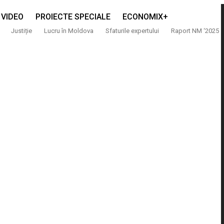
VIDEO
PROIECTE SPECIALE
ECONOMIX+
Justiție
Lucru în Moldova
Sfaturile expertului
Raport NM ‘2025