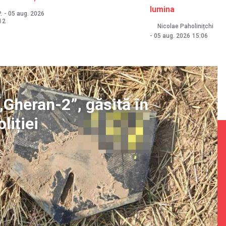
lumina
.
-
05 aug. 2026
12
Nicolae Paholinițchi
-
05 aug. 2026
15:06
„Gheran-2”, găsită în
liției