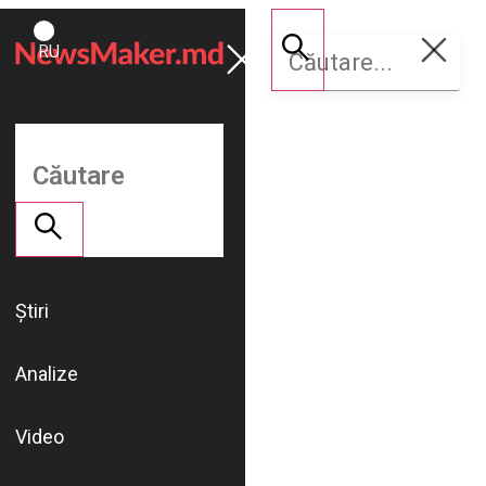
ROMÂNĂ
Susține
RU
NM
Știri
Analize
Video