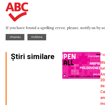
If you have found a spelling error, please, notify us by 
,
chișinău
moldova
Știri similare
Pa
Ma
lu
An
20
de
Ca
an
mo