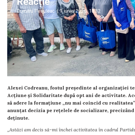
Reacție
Dumitru Petruleac
|
9 iunie, 2026
18:32
Alexei Codreanu, fostul președinte al organizației te
Acțiune și Solidaritate după opt ani de activitate. Ac
să adere la formațiune „nu mai coincid cu realitatea”
anunțat decizia pe rețelele de socializare, precizând
deținute.
„Astăzi am decis să-mi închei activitatea în cadrul Partidu