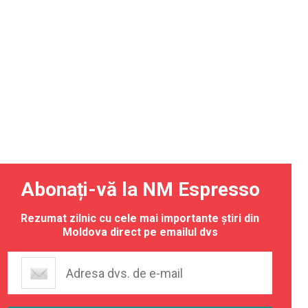
Abonați-vă la NM Espresso
Rezumat zilnic cu cele mai importante știri din
Moldova direct pe emailul dvs