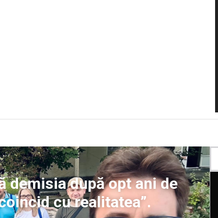
 dă demisia după opt ani de
 coincid cu realitatea”.