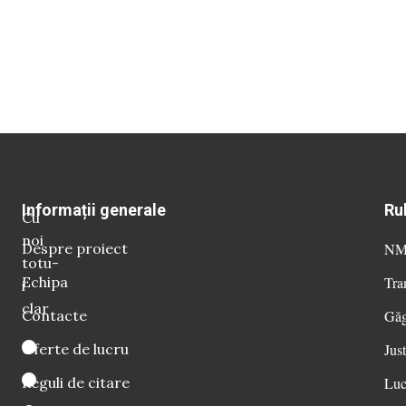
Informații generale
Ru
Cu
noi
Despre proiect
NM 
totu-
Echipa
Tra
i
clar
Contacte
Găg
Oferte de lucru
Just
Reguli de citare
Luc