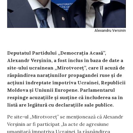
Alexandru Versinin
Deputatul Partidului „Democrația Acasă”,
Alexandr Verșinin, a fost inclus în baza de date a
site-ului ucrainean „Mirotvoreț”, care îl acuză de
răspândirea narațiunilor propagandei ruse și de
acțiuni îndreptate împotriva Ucrainei, Republicii
Moldova și Uniunii Europene. Parlamentarul
respinge acuzațiile și susține că includerea sa în
listă are legătură cu declarațiile sale publice.
Pe site-ul „Mirotvoreț” se menționează că Alexandr
Verșinin ar fi participat „la acte de agresiune
umanitară împotriva Ucrainei, la răspândirea