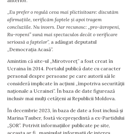
anterior.
„
Eu prefer o regulă ceva mai plictisitoare: discutăm
afirmațiile, verificăm faptele și apoi tragem
concluziile. Nu invers. Dar recunosc: „pro-ăvropeni,
Ru-ropeni” sună mai spectaculos decât o verificare
serioasă a faptelor
”, a adăugat deputatul
„Democrația Acasă”.
Amintim că site-ul „Mirotvoreț” a fost creat în
Ucraina în 2014. Portalul publică date cu caracter
personal despre persoane pe care autorii săi le
consideră implicate în acțiuni „împotriva securității
naționale a Ucrainei”. În baza de date figurează
inclusiv mai mulți cetățeni ai Republicii Moldova.
În decembrie 2023, în baza de date a fost inclusă și
Marina Tauber, fostă vicepreședintă a ex-Partidului
„ȘOR”. Potrivit informațiilor publicate pe site,
aceasta ar fi „manipulat informații de interes