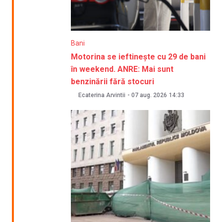
Bani
Motorina se ieftinește cu 29 de bani
în weekend. ANRE: Mai sunt
benzinării fără stocuri
Ecaterina Arvintii
-
07 aug. 2026
14:33