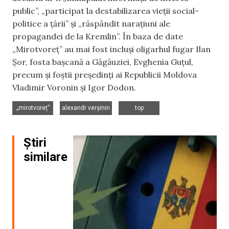
public”, „participat la destabilizarea vieții social-
politice a țării” și „răspândit narațiuni ale
propagandei de la Kremlin”. În baza de date
„Mirotvoreț” au mai fost incluși oligarhul fugar Ilan
Șor, fosta bașcană a Găgăuziei, Evghenia Guțul,
precum și foștii președinți ai Republicii Moldova
Vladimir Voronin și Igor Dodon.
,
,
„mirotvoreț”
alexandr verșinin
top
Știri
similare