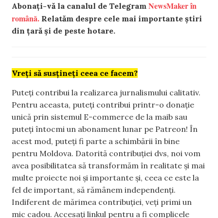
NewsMaker în
Abonați-vă la canalul de Telegram
română.
Relatăm despre cele mai importante știri
din țară și de peste hotare.
Vreți să susțineți ceea ce facem?
Puteți contribui la realizarea jurnalismului calitativ.
Pentru aceasta, puteți contribui printr-o donație
unică prin sistemul E-commerce de la maib sau
puteți întocmi un abonament lunar pe Patreon! În
acest mod, puteți fi parte a schimbării în bine
pentru Moldova. Datorită contribuției dvs, noi vom
avea posibilitatea să transformăm în realitate și mai
multe proiecte noi și importante și, ceea ce este la
fel de important, să rămânem independenți.
Indiferent de mărimea contribuției, veți primi un
mic cadou. Accesați linkul pentru a fi complicele