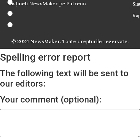
Susțineți NewsMaker pe Patreon
Sfat
Rap
© 2024 NewsMaker. Toate drepturile rezervate.
Spelling error report
The following text will be sent to
our editors:
Your comment (optional):