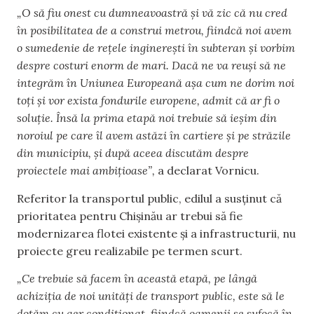
„O să fiu onest cu dumneavoastră și vă zic că nu cred
în posibilitatea de a construi metrou, fiindcă noi avem
o sumedenie de rețele inginerești în subteran și vorbim
despre costuri enorm de mari. Dacă ne va reuși să ne
integrăm în Uniunea Europeană așa cum ne dorim noi
toți și vor exista fondurile europene, admit că ar fi o
soluție. Însă la prima etapă noi trebuie să ieșim din
noroiul pe care îl avem astăzi în cartiere și pe străzile
din municipiu, și după aceea discutăm despre
proiectele mai ambițioase”,
a declarat Vornicu.
Referitor la transportul public, edilul a susținut că
prioritatea pentru Chișinău ar trebui să fie
modernizarea flotei existente și a infrastructurii, nu
proiecte greu realizabile pe termen scurt.
„Ce trebuie să facem în această etapă, pe lângă
achiziția de noi unități de transport public, este să le
dotăm cu aer condiționat, fiindcă oamenii se sufocă în