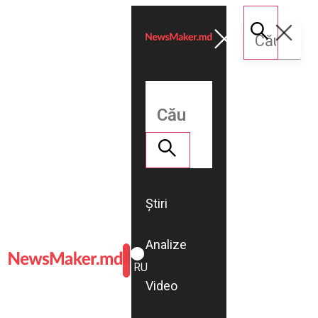
Știri
Analize
ROMÂNĂ
RU
Video