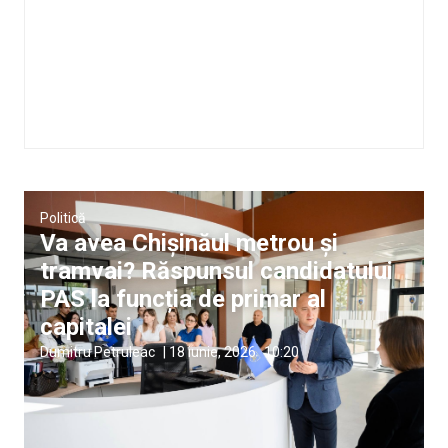
Politică
Va avea Chișinăul metrou și
tramvai? Răspunsul candidatului
PAS la funcția de primar al
capitalei
Dumitru Petruleac
|
18 iunie, 2026
10:20