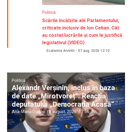
Politică
Scările încălzite ale Parlamentului,
criticate inclusiv de Ion Ceban. Cât
au costat lucrările și cum le justifică
legislativul (VIDEO)
Ecaterina Arvintii
-
07 aug. 2026
12:10
Politică
Alexandr Verșinin, inclus în baza
de date „Mirotvoreț”. Reacția
deputatului „Democrația Acasă”
Ana-Maria Dolghii
|
8 august, 2026
17:54