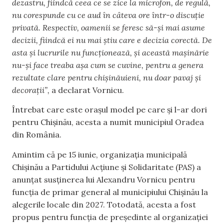
dezastru, fiindcă ceea ce se zice la microfon, de regulă,
nu corespunde cu ce aud în câteva ore într-o discuție
privată. Respectiv, oamenii se feresc să-și mai asume
decizii, fiindcă ei nu mai știu care e decizia corectă. De
asta și lucrurile nu funcționează, și această mașinărie
nu-și face treaba așa cum se cuvine, pentru a genera
rezultate clare pentru chișinăuieni, nu doar pavaj și
decorații”,
a declarat Vornicu.
Întrebat care este orașul model pe care și l-ar dori
pentru Chișinău, acesta a numit municipiul Oradea
din România.
Amintim că pe 15 iunie, organizația municipală
Chișinău a Partidului Acțiune și Solidaritate (PAS) a
anunțat susținerea lui Alexandru Vornicu pentru
funcția de primar general al municipiului Chișinău la
alegerile locale din 2027. Totodată, acesta a fost
propus pentru funcția de președinte al organizației