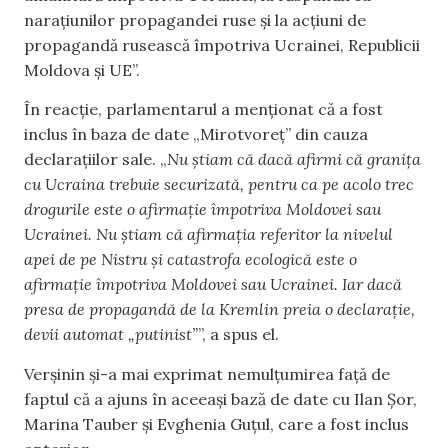
narațiunilor propagandei ruse și la acțiuni de
propagandă rusească împotriva Ucrainei, Republicii
Moldova și UE”.
În reacție, parlamentarul a menționat că a fost
inclus în baza de date „Mirotvoreț” din cauza
declarațiilor sale. „
Nu știam că dacă afirmi că granița
cu Ucraina trebuie securizată, pentru ca pe acolo trec
drogurile este o afirmație împotriva Moldovei sau
Ucrainei. Nu știam că afirmația referitor la nivelul
apei de pe Nistru și catastrofa ecologică este o
afirmație împotriva Moldovei sau Ucrainei. Iar dacă
presa de propagandă de la Kremlin preia o declarație,
devii automat „putinist”
”, a spus el.
Verșinin și-a mai exprimat nemulțumirea față de
faptul că a ajuns în aceeași bază de date cu Ilan Șor,
Marina Tauber și Evghenia Guțul, care a fost inclus