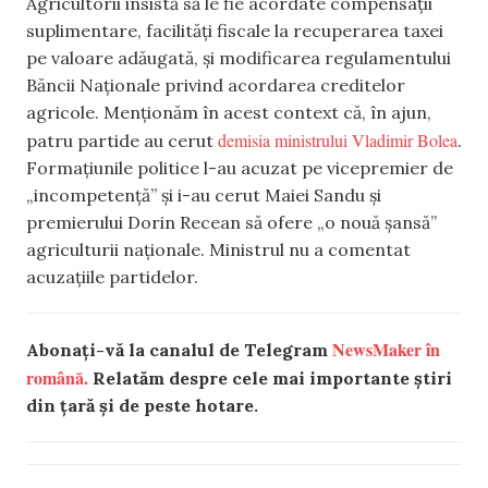
Agricultorii insistă să le fie acordate compensații
suplimentare, facilități fiscale la recuperarea taxei
pe valoare adăugată, şi modificarea regulamentului
Băncii Naționale privind acordarea creditelor
agricole. Menționăm în acest context că, în ajun,
demisia ministrului Vladimir Bolea
patru partide au cerut
.
Formațiunile politice l-au acuzat pe vicepremier de
„incompetență” și i-au cerut Maiei Sandu și
premierului Dorin Recean să ofere „o nouă șansă”
agriculturii naționale. Ministrul nu a comentat
acuzațiile partidelor.
NewsMaker în
Abonați-vă la canalul de Telegram
română.
Relatăm despre cele mai importante știri
din țară și de peste hotare.