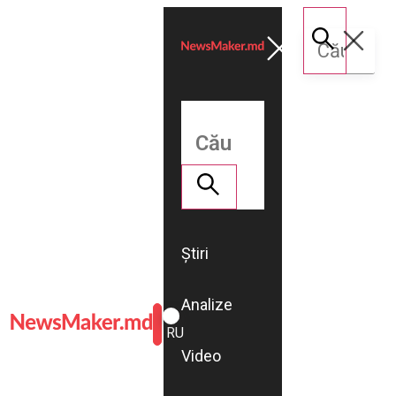
Știri
Analize
ROMÂNĂ
RU
Video