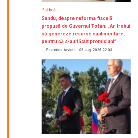
Politică
Sandu, despre reforma fiscală
propusă de Guvernul Tofan: „Ar trebui
să genereze resurse suplimentare,
pentru că s-au făcut promisiuni”
Ecaterina Arvintii
-
06 aug. 2026
22:03