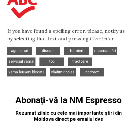
If you have found a spelling error, please, notify us
by selecting that text and pressing
Ctrl+Enter
.
,
,
,
,
agricultori
discuții
fermieri
recomandări
,
,
,
serviciul vamal
top
tractoare
,
,
vama leușeni blocată
vladimir bolea
протест
Abonați-vă la NM Espresso
Rezumat zilnic cu cele mai importante știri din
Moldova direct pe emailul dvs