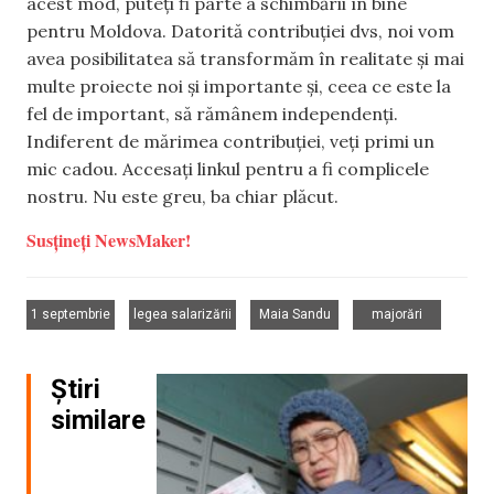
acest mod, puteți fi parte a schimbării în bine
pentru Moldova. Datorită contribuției dvs, noi vom
avea posibilitatea să transformăm în realitate și mai
multe proiecte noi și importante și, ceea ce este la
fel de important, să rămânem independenți.
Indiferent de mărimea contribuției, veți primi un
mic cadou. Accesați linkul pentru a fi complicele
nostru. Nu este greu, ba chiar plăcut.
Susțineți NewsMaker!
,
,
,
1 septembrie
legea salarizării
Maia Sandu
majorări
Știri
similare