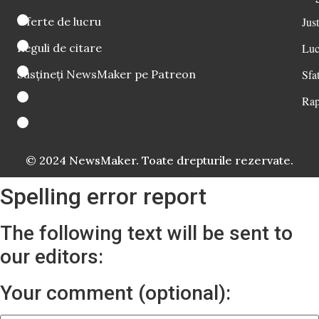
Oferte de lucru
Just
Reguli de citare
Luc
Susțineți NewsMaker pe Patreon
Sfat
Rap
© 2024 NewsMaker. Toate drepturile rezervate.
Spelling error report
The following text will be sent to
our editors:
Your comment (optional):