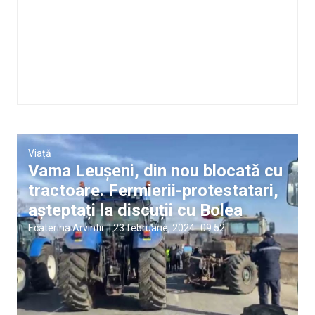
Viață
Vama Leușeni, din nou blocată cu
tractoare. Fermierii-protestatari,
așteptați la discuții cu Bolea
Ecaterina Arvintii
|
23 februarie, 2024
09:52