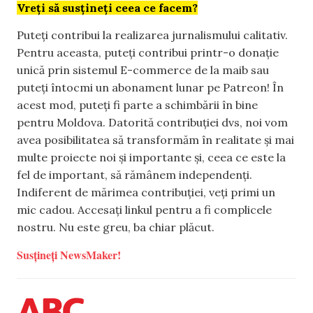
Vreți să susțineți ceea ce facem?
Puteți contribui la realizarea jurnalismului calitativ.
Pentru aceasta, puteți contribui printr-o donație
unică prin sistemul E-commerce de la maib sau
puteți întocmi un abonament lunar pe Patreon! În
acest mod, puteți fi parte a schimbării în bine
pentru Moldova. Datorită contribuției dvs, noi vom
avea posibilitatea să transformăm în realitate și mai
multe proiecte noi și importante și, ceea ce este la
fel de important, să rămânem independenți.
Indiferent de mărimea contribuției, veți primi un
mic cadou. Accesați linkul pentru a fi complicele
nostru. Nu este greu, ba chiar plăcut.
Susțineți NewsMaker!