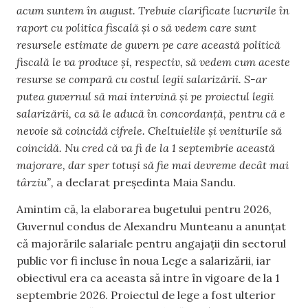
acum suntem în august. Trebuie clarificate lucrurile în
raport cu politica fiscală și o să vedem care sunt
resursele estimate de guvern pe care această politică
fiscală le va produce și, respectiv, să vedem cum aceste
resurse se compară cu costul legii salarizării. S-ar
putea guvernul să mai intervină și pe proiectul legii
salarizării, ca să le aducă în concordanță, pentru că e
nevoie să coincidă cifrele. Cheltuielile și veniturile să
coincidă. Nu cred că va fi de la 1 septembrie această
majorare, dar sper totuși să fie mai devreme decât mai
târziu”,
a declarat președinta Maia Sandu.
Amintim că, la elaborarea bugetului pentru 2026,
Guvernul condus de Alexandru Munteanu a anunțat
că majorările salariale pentru angajații din sectorul
public vor fi incluse în noua Lege a salarizării, iar
obiectivul era ca aceasta să intre în vigoare de la 1
septembrie 2026. Proiectul de lege a fost ulterior