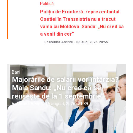
Politică
Poliția de Frontieră: reprezentantul
Osetiei în Transnistria nu a trecut
vama cu Moldova. Sandu: „Nu cred că
a venit din cer”
Ecaterina Arvintii
-
06 aug. 2026
20:55
Bani
Majorările de salarii vor întârzia?
Maia Sandu: „Nu cred că se
reușește de la 1 septembrie”
Ecaterina Arvintii
|
6 august, 2026
21:39