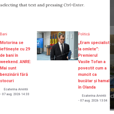
y selecting that text and pressing
Ctrl+Enter
.
Bani
Politică
Motorina se
„Eram specialist
ieftinește cu 29
la omlete”:
de bani în
Premierul
weekend. ANRE:
Vasile Tofan a
Mai sunt
povestit cum a
benzinării fără
muncit ca
stocuri
bucătar și hamal
în Olanda
Ecaterina Arvintii
-
07 aug. 2026
14:33
Ecaterina Arvintii
-
07 aug. 2026
13:04