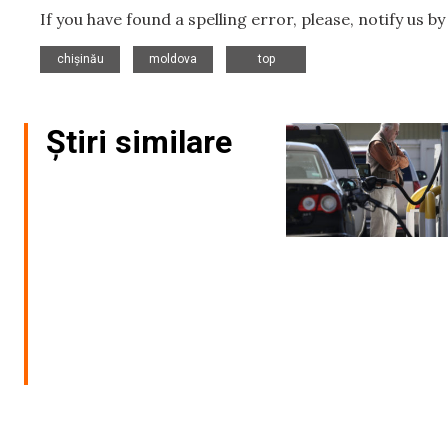
If you have found a spelling error, please, notify us b
,
,
chișinău
moldova
top
Știri similare