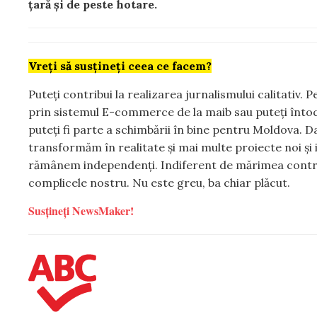
țară și de peste hotare.
Vreți să susțineți ceea ce facem?
Puteți contribui la realizarea jurnalismului calitativ.
prin sistemul E-commerce de la maib sau puteți înto
puteți fi parte a schimbării în bine pentru Moldova. Da
transformăm în realitate și mai multe proiecte noi și 
rămânem independenți. Indiferent de mărimea contribuț
complicele nostru. Nu este greu, ba chiar plăcut.
Susțineți NewsMaker!