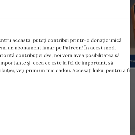
 Pentru aceasta, puteți contribui printr-o donație unică
cmi un abonament lunar pe Patreon! În acest mod,
torită contribuției dvs, noi vom avea posibilitatea să
importante și, ceea ce este la fel de important, să
iei, veți primi un mic cadou. Accesați linkul pentru a fi