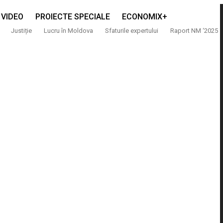
VIDEO
PROIECTE SPECIALE
ECONOMIX+
Justiție
Lucru în Moldova
Sfaturile expertului
Raport NM ‘2025