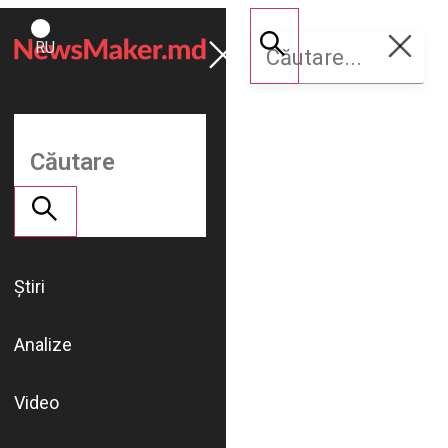
ROMÂNĂ
Susține
RU
NM
Știri
Analize
Video