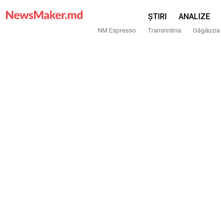
ȘTIRI
ANALIZE
NM Espresso
Transnistria
Găgăuzia