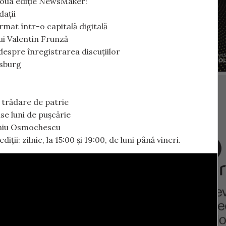
 noua ediție NewsMaker!
dații
mat într-o capitală digitală
lui Valentin Frunză
despre înregistrarea discuțiilor
rsburg
 trădare de patrie
se luni de pușcărie
eniu Osmochescu
ții: zilnic, la 15:00 și 19:00, de luni până vineri.