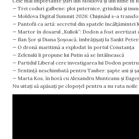
Cele mai importante știri din Moldova și din lume în
— Trei coduri galbene: ploi puternice, grindină și inun
— Moldova Digital Summit 2026: Chișinăul s-a transfor
— Pantofii ca artă: secretul din spatele încălțămintei 
— Martor în dosarul „Kuliok”: Dodon a fost avertizat 
— Ilan Șor și Diana Șoșoacă, îmbrățișați la Sankt Pete
— O dronă maritimă a explodat în portul Constanța
— Zelenski îi propune lui Putin să se întâlnească
— Partidul Liberal cere investigarea lui Dodon pentru
— Sentință neschimbată pentru Tauber: șapte ani și șa
— Marta Kos, în horă cu Alexandru Munteanu și Eug
Nu uitați să apăsați pe clopoțel pentru a nu rata noile edi