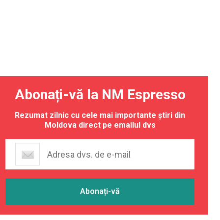
Abonați-vă la NM Espresso
Rezumat zilnic cu cele mai importante știri din
Moldova direct pe emailul dvs