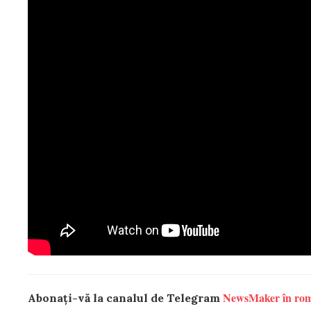
NewsMaker în ro
Abonați-vă la canalul de Telegram