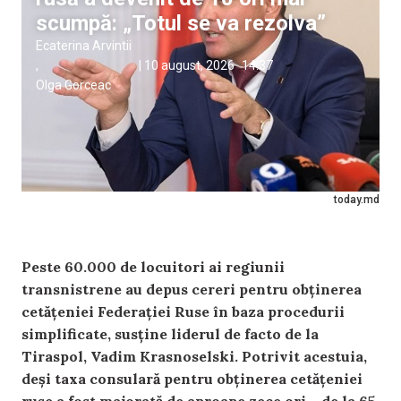
scumpă: „Totul se va rezolva”
Ecaterina Arvintii
,
|
10 august, 2026
14:37
Olga Gorceac
today.md
Peste 60.000 de locuitori ai regiunii
transnistrene au depus cereri pentru obținerea
cetățeniei Federației Ruse în baza procedurii
simplificate, susține liderul de facto de la
Tiraspol, Vadim Krasnoselski. Potrivit acestuia,
deși taxa consulară pentru obținerea cetățeniei