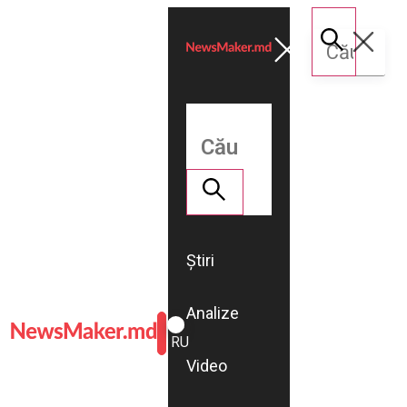
Știri
Analize
ROMÂNĂ
RU
Video