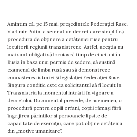
Amintim că, pe 15 mai, președintele Federației Ruse,
Vladimir Putin, a semnat un decret care simplifică
procedura de obținere a cetățeniei ruse pentru
locuitorii regiunii transnistrene. Astfel, aceștia nu
mai sunt obligați să locuiască timp de cinci ani în
Rusia în baza unui permis de ședere, să susțină
examenul de limba rusă sau să demonstreze
cunoașterea istoriei și legislației Federației Ruse.
Singura condiție este ca solicitantul să fi locuit în
Transnistria la momentul intrării în vigoare a
decretului. Documentul prevede, de asemenea, o
procedură pentru copiii orfani, copiii rămași fără
îngrijirea părinților și persoanele lipsite de
capacitate de exercițiu, care pot obține cetățenia
din „motive umanitare”.