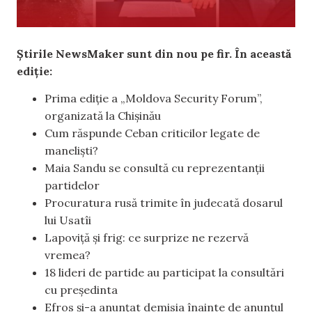
Știrile NewsMaker sunt din nou pe fir. În această
ediție:
Prima ediție a „Moldova Security Forum”,
organizată la Chișinău
Cum răspunde Ceban criticilor legate de
maneliști?
Maia Sandu se consultă cu reprezentanții
partidelor
Procuratura rusă trimite în judecată dosarul
lui Usatîi
Lapoviță și frig: ce surprize ne rezervă
vremea?
18 lideri de partide au participat la consultări
cu președinta
Efros și-a anunțat demisia înainte de anunțul