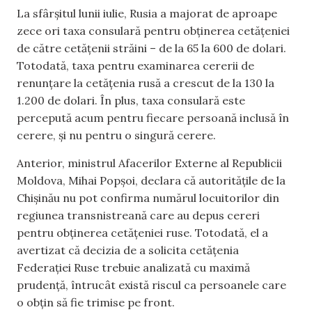
La sfârșitul lunii iulie, Rusia a majorat de aproape
zece ori taxa consulară pentru obținerea cetățeniei
de către cetățenii străini – de la 65 la 600 de dolari.
Totodată, taxa pentru examinarea cererii de
renunțare la cetățenia rusă a crescut de la 130 la
1.200 de dolari. În plus, taxa consulară este
percepută acum pentru fiecare persoană inclusă în
cerere, și nu pentru o singură cerere.
Anterior, ministrul Afacerilor Externe al Republicii
Moldova, Mihai Popșoi, declara că autoritățile de la
Chișinău nu pot confirma numărul locuitorilor din
regiunea transnistreană care au depus cereri
pentru obținerea cetățeniei ruse. Totodată, el a
avertizat că decizia de a solicita cetățenia
Federației Ruse trebuie analizată cu maximă
prudență, întrucât există riscul ca persoanele care
o obțin să fie trimise pe front.