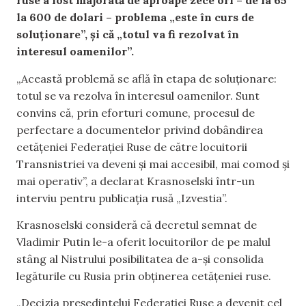
ruse a fost majorată de aproape zece ori – de la 65
la 600 de dolari – problema „este în curs de
soluționare”, și că „totul va fi rezolvat în
interesul oamenilor”.
„Această problemă se află în etapa de soluționare:
totul se va rezolva în interesul oamenilor. Sunt
convins că, prin eforturi comune, procesul de
perfectare a documentelor privind dobândirea
cetățeniei Federației Ruse de către locuitorii
Transnistriei va deveni și mai accesibil, mai comod și
mai operativ”, a declarat Krasnoselski într-un
interviu pentru publicația rusă „Izvestia”.
Krasnoselski consideră că decretul semnat de
Vladimir Putin le-a oferit locuitorilor de pe malul
stâng al Nistrului posibilitatea de a-și consolida
legăturile cu Rusia prin obținerea cetățeniei ruse.
„Decizia președintelui Federației Ruse a devenit cel