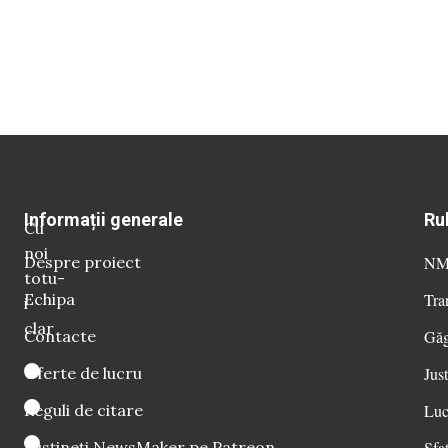
Informații generale
Ru
Cu
noi
Despre proiect
NM 
totu-
Echipa
Tra
i
clar
Contacte
Găg
Oferte de lucru
Just
Reguli de citare
Luc
Susțineți NewsMaker pe Patreon
Sfat