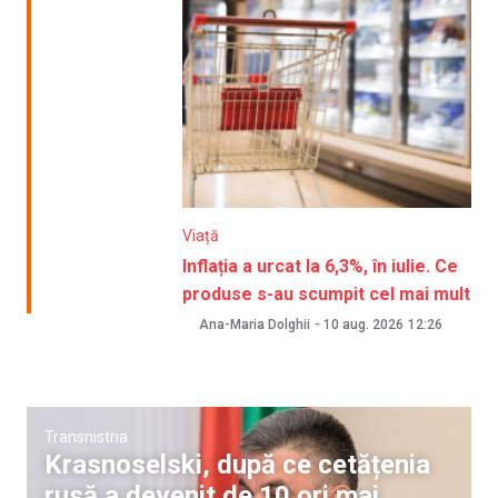
Viață
Inflația a urcat la 6,3%, în iulie. Ce
produse s-au scumpit cel mai mult
Ana-Maria Dolghii
-
10 aug. 2026
12:26
Transnistria
Krasnoselski, după ce cetățenia
rusă a devenit de 10 ori mai