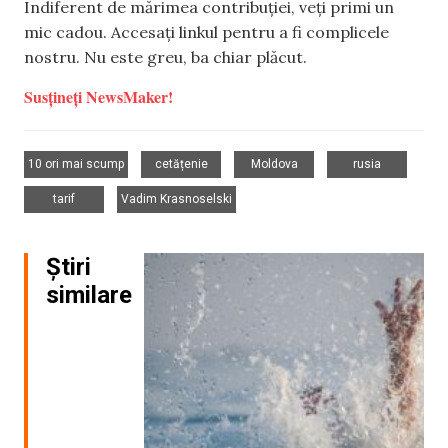
Indiferent de mărimea contribuției, veți primi un
mic cadou. Accesați linkul pentru a fi complicele
nostru. Nu este greu, ba chiar plăcut.
Susțineți NewsMaker!
,
,
,
,
10 ori mai scump
cetățenie
Moldova
rusia
,
tarif
Vadim Krasnoselski
Știri
similare