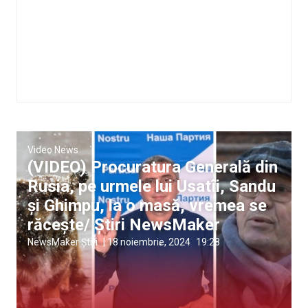
Video News
(VIDEO) Procuratura Generală din
Rusia, pe urmele lui Usatîi, Sandu
și Ghimpu, la o masă, vremea se
răcește/ Știri NewsMaker
NewsMaker Știri
|
18 noiembrie, 2024
19:28