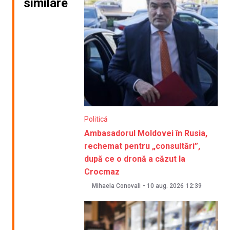
similare
Politică
Ambasadorul Moldovei în Rusia,
rechemat pentru „consultări”,
după ce o dronă a căzut la
Crocmaz
Mihaela Conovali
-
10 aug. 2026
12:39