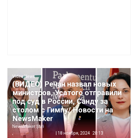
Video News
(ВИДЕО) Речан назвал новых
министров, Усатого отправили
под суд в России, Санду за
столом с Гимпу/ Новости на
NewsMaker
NewsMaker Știri
,
|
18 ноября, 2024
20:13