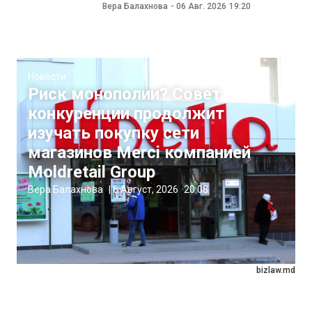
Вера Балахнова
-
06 Авг. 2026
19:20
Новости
Риск монополии? Совет
конкуренции продолжит
изучать покупку сети
магазинов Merci компанией
Moldretail Group
Вера Балахнова
|
6 Август, 2026
20:08
bizlaw.md