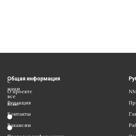
Общая информация
Ру
С
нами
О проекте
NM
все
Редакция
Пр
ясно
Контакты
Га
Вакансии
Ра