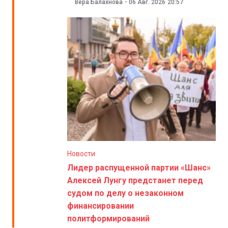
Вера Балахнова
-
06 Авг. 2026
20:57
Новости
Лидер распущенной партии «Шанс»
Алексей Лунгу предстанет перед
судом по делу о незаконном
финансировании
политформирований