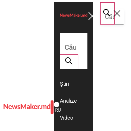
Știri
Analize
ROMÂNĂ
RU
Video