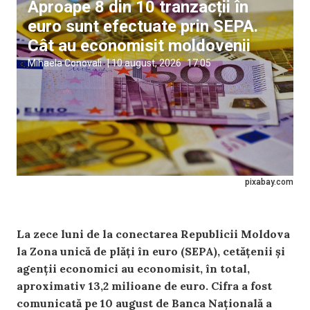
Aproape 8 din 10 tranzacții în
euro sunt efectuate prin SEPA.
Cât au economisit moldovenii
Mihaela Conovali
|
10 august, 2026
17:05
pixabay.com
La zece luni de la conectarea Republicii Moldova
la Zona unică de plăți în euro (SEPA), cetățenii și
agenții economici au economisit, în total,
aproximativ 13,2 milioane de euro. Cifra a fost
comunicată pe 10 august de Banca Națională a