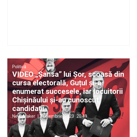
Politică
VIDEO „Șansa” lui Șor, scoasă din
cursa electorală, Guțul și-a
enumerat succesele, iar locuitorii
Chișinăului și-au cunoscut
candidații
NewsMaker
|
3 noiembrie, 2023
20:49