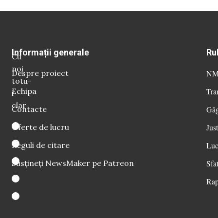
Informații generale
Ru
Cu
noi
Despre proiect
NM 
totu-
Echipa
Tra
i
clar
Contacte
Găg
Oferte de lucru
Just
Reguli de citare
Luc
Susțineți NewsMaker pe Patreon
Sfat
Rap