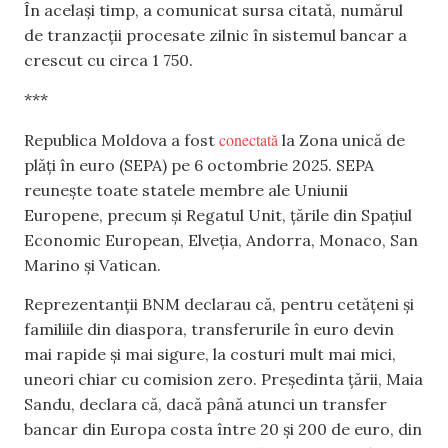
În același timp, a comunicat sursa citată, numărul
de tranzacții procesate zilnic în sistemul bancar a
crescut cu circa 1 750.
***
conectată
Republica Moldova a fost
la Zona unică de
plăți în euro (SEPA) pe 6 octombrie 2025. SEPA
reunește toate statele membre ale Uniunii
Europene, precum și Regatul Unit, țările din Spațiul
Economic European, Elveția, Andorra, Monaco, San
Marino și Vatican.
Reprezentanții BNM declarau că, pentru cetățeni și
familiile din diaspora, transferurile în euro devin
mai rapide și mai sigure, la costuri mult mai mici,
uneori chiar cu comision zero. Președinta țării, Maia
Sandu, declara că, dacă până atunci un transfer
bancar din Europa costa între 20 și 200 de euro, din