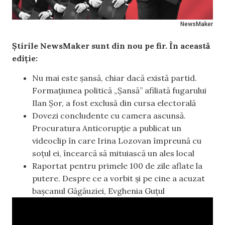
NewsMaker
Știrile NewsMaker sunt din nou pe fir. În această
ediție:
Nu mai este șansă, chiar dacă există partid.
Formațiunea politică „Șansă” afiliată fugarului
Ilan Șor, a fost exclusă din cursa electorală
Dovezi concludente cu camera ascunsă.
Procuratura Anticorupție a publicat un
videoclip în care Irina Lozovan împreună cu
soțul ei, încearcă să mituiască un ales local
Raportat pentru primele 100 de zile aflate la
putere. Despre ce a vorbit și pe cine a acuzat
bașcanul Găgăuziei, Evghenia Guțul