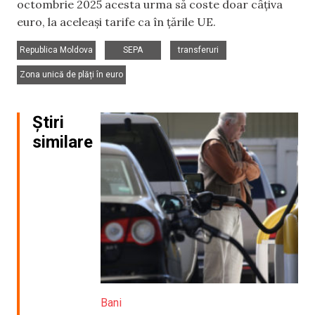
octombrie 2025 acesta urma să coste doar câțiva
euro, la aceleași tarife ca în țările UE.
,
,
,
Republica Moldova
SEPA
transferuri
Zona unică de plăți în euro
Știri
similare
Bani