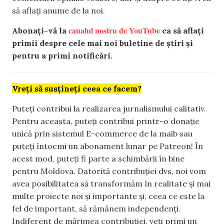
să aflați anume de la noi.
canalul nostru de YouTube
Abonați-vă la
ca să aflați
primii despre cele mai noi buletine de știri și
pentru a primi notificări.
Vreți să susțineți ceea ce facem?
Puteți contribui la realizarea jurnalismului calitativ.
Pentru aceasta, puteți contribui printr-o donație
unică prin sistemul E-commerce de la maib sau
puteți întocmi un abonament lunar pe Patreon! În
acest mod, puteți fi parte a schimbării în bine
pentru Moldova. Datorită contribuției dvs, noi vom
avea posibilitatea să transformăm în realitate și mai
multe proiecte noi și importante și, ceea ce este la
fel de important, să rămânem independenți.
Indiferent de mărimea contribuției, veți primi un