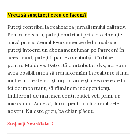
Vreți să susțineți ceea ce facem?
Puteți contribui la realizarea jurnalismului calitativ.
Pentru aceasta, puteți contribui printr-o donație
unică prin sistemul E-commerce de la maib sau
puteți întocmi un abonament lunar pe Patreon! În
acest mod, puteți fi parte a schimbării în bine
pentru Moldova. Datorită contribuției dvs, noi vom
avea posibilitatea să transformăm în realitate și mai
multe proiecte noi și importante și, ceea ce este la
fel de important, să rămânem independenți.
Indiferent de mărimea contribuției, veți primi un
mic cadou. Accesați linkul pentru a fi complicele
nostru. Nu este greu, ba chiar plăcut.
Susțineți NewsMaker!