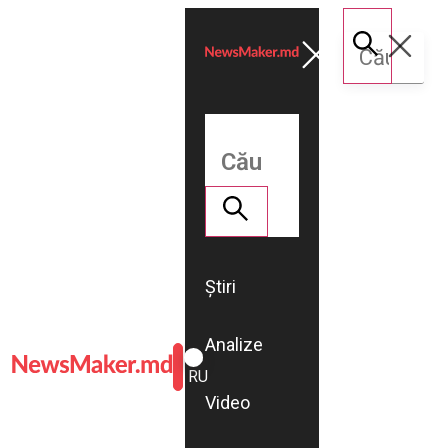
Știri
Analize
ROMÂNĂ
RU
Video