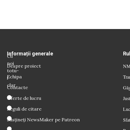
Informații generale
Ru
Cu
noi
Despre proiect
NM 
totu-
Echipa
Tra
i
clar
Contacte
Găg
Oferte de lucru
Just
Reguli de citare
Luc
Susțineți NewsMaker pe Patreon
Sfat