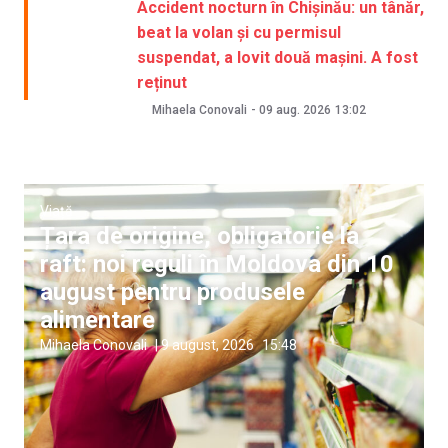
Accident nocturn în Chișinău: un tânăr,
beat la volan și cu permisul
suspendat, a lovit două mașini. A fost
reținut
Mihaela Conovali
-
09 aug. 2026
13:02
Viață
Țara de origine, obligatorie la
raft: noi reguli în Moldova din 10
august pentru produsele
alimentare
Mihaela Conovali
|
9 august, 2026
15:48