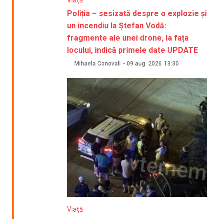
Poliția – sesizată despre o explozie și
un incendiu la Ștefan Vodă:
fragmente ale unei drone, la fața
locului, indică primele date UPDATE
Mihaela Conovali
-
09 aug. 2026
13:30
Viață