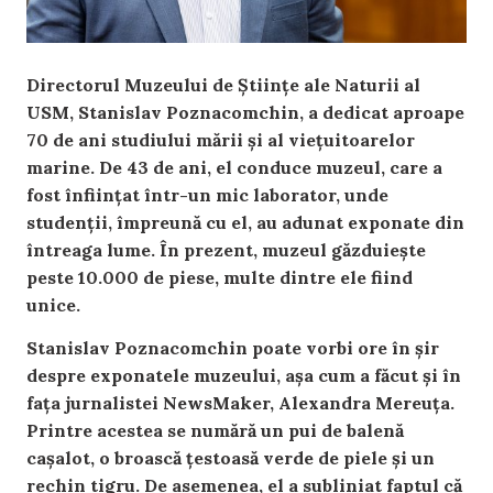
Directorul Muzeului de Științe ale Naturii al
USM, Stanislav Poznacomchin, a dedicat aproape
70 de ani studiului mării și al viețuitoarelor
marine. De 43 de ani, el conduce muzeul, care a
fost înființat într-un mic laborator, unde
studenții, împreună cu el, au adunat exponate din
întreaga lume. În prezent, muzeul găzduiește
peste 10.000 de piese, multe dintre ele fiind
unice.
Stanislav Poznacomchin poate vorbi ore în șir
despre exponatele muzeului, așa cum a făcut și în
fața jurnalistei NewsMaker, Alexandra Mereuța.
Printre acestea se numără un pui de balenă
cașalot, o broască țestoasă verde de piele și un
rechin tigru. De asemenea, el a subliniat faptul că