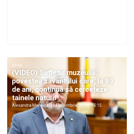
Istorii
(VIDEO) Sufletul muzeului:
povestea savantului care, la 89
de ani, continuă să cerceteze
tainele naturii
Alexandra Mereuță
|
14 noiembrie, 2024
15:15