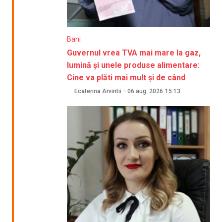
Bani
Guvernul vrea TVA mai mare la gaz,
lumină și unele produse alimentare:
Cine va plăti mai mult și de când
Ecaterina Arvintii
-
06 aug. 2026
15:13