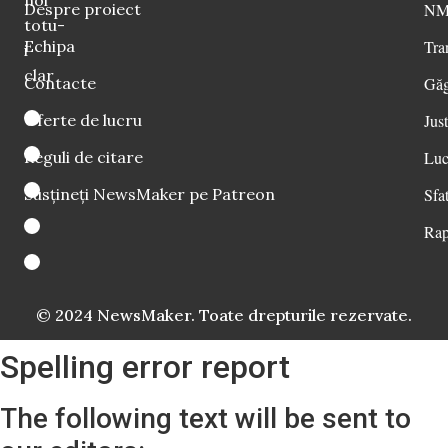
noi
Despre proiect
NM 
totu-
Echipa
Tra
i
clar
Contacte
Găg
Oferte de lucru
Just
Reguli de citare
Luc
Susțineți NewsMaker pe Patreon
Sfat
Rap
© 2024 NewsMaker. Toate drepturile rezervate.
Spelling error report
The following text will be sent to