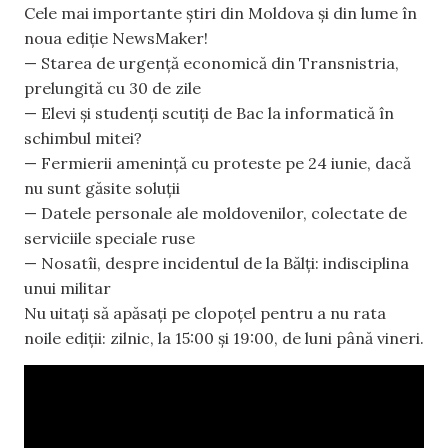
Cele mai importante știri din Moldova și din lume în
noua ediție NewsMaker!
— Starea de urgență economică din Transnistria,
prelungită cu 30 de zile
— Elevi și studenți scutiți de Bac la informatică în
schimbul mitei?
— Fermierii amenință cu proteste pe 24 iunie, dacă
nu sunt găsite soluții
— Datele personale ale moldovenilor, colectate de
serviciile speciale ruse
— Nosatîi, despre incidentul de la Bălți: indisciplina
unui militar
Nu uitați să apăsați pe clopoțel pentru a nu rata
noile ediții: zilnic, la 15:00 și 19:00, de luni până vineri.