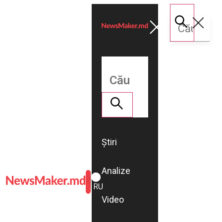
Știri
Analize
ROMÂNĂ
RU
Video