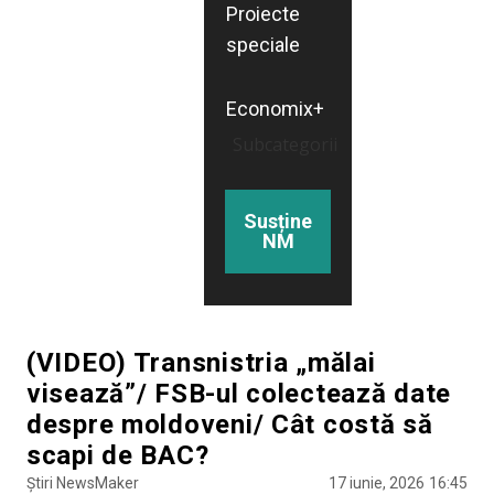
Proiecte
speciale
Economix+
Subcategorii
Susține
NM
(VIDEO) Transnistria „mălai
visează”/ FSB-ul colectează date
despre moldoveni/ Cât costă să
scapi de BAC?
Știri NewsMaker
17 iunie, 2026
16:45