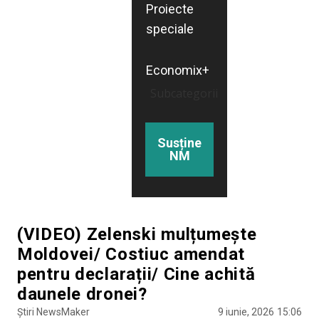
Proiecte
speciale
Economix+
Subcategorii
Susține
NM
(VIDEO) Zelenski mulțumește
Moldovei/ Costiuc amendat
pentru declarații/ Cine achită
daunele dronei?
Știri NewsMaker
9 iunie, 2026
15:06