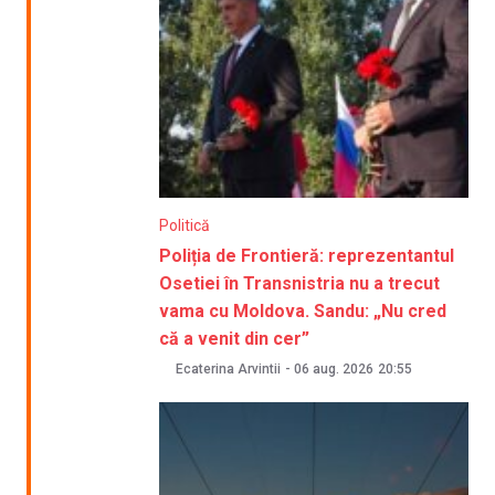
Politică
Poliția de Frontieră: reprezentantul
Osetiei în Transnistria nu a trecut
vama cu Moldova. Sandu: „Nu cred
că a venit din cer”
Ecaterina Arvintii
-
06 aug. 2026
20:55