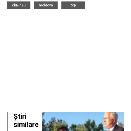
,
,
chișinău
moldova
top
Știri
similare