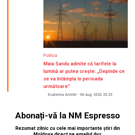
Politică
Maia Sandu admite că tarifele la
lumină ar putea crește: „Depinde ce
se va întâmpla în perioada
următoare”
Ecaterina Arvintii
-
06 aug. 2026
20:23
Abonați-vă la NM Espresso
Rezumat zilnic cu cele mai importante știri din
Moldova direct pe emailul dvs