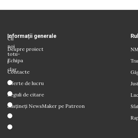
Informații generale
Ru
Cu
noi
Despre proiect
NM 
totu-
Echipa
Tra
i
clar
Contacte
Găg
Oferte de lucru
Just
Reguli de citare
Luc
Susțineți NewsMaker pe Patreon
Sfat
Rap