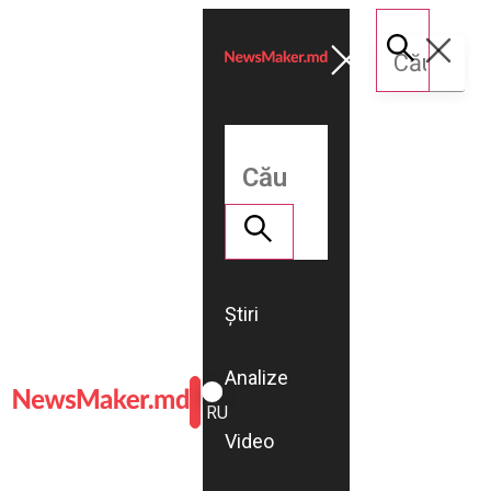
Știri
Analize
ROMÂNĂ
RU
Video