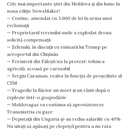
Cele mai importante știri din Moldova și din lume în
noua ediție NewsMaker!
— Costiuc, amendat cu 3.600 de lei în urma unei
reclamații
— Proprietarul terenului unde a explodat drona
solicită compensații
— Zelenski, în discuții cu emisarii lui Trump pe
aeroportul din Chișinău
— Fermierii din Fălești ies la protest: tehnica
agricolă, scoasă pe carosabil
— Sergiu Caraman, reales în funcția de președinte al
CSM
— Tragedie la Băcioi: un mort și un rănit după o
explozie într-o gospodărie
— Moldovagaz va continua să aprovizioneze
Transnistria cu gaze
— Deputații din Ungaria și-au redus salariile cu 40%
Nu uitați să apăsați pe clopoțel pentru a nu rata