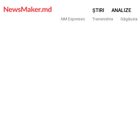
ȘTIRI
ANALIZE
NM Espresso
Transnistria
Găgăuzia