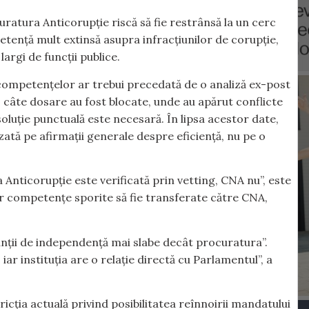
uratura Anticorupție riscă să fie restrânsă la un cerc
tență mult extinsă asupra infracțiunilor de corupție,
rgi de funcții publice.
competențelor ar trebui precedată de o analiză ex-post
, câte dosare au fost blocate, unde au apărut conflicte
soluție punctuală este necesară. În lipsa acestor date,
ată pe afirmații generale despre eficiență, nu pe o
 Anticorupție este verificată prin vetting, CNA nu”, este
ar competențe sporite să fie transferate către CNA,
anții de independență mai slabe decât procuratura”.
r instituția are o relație directă cu Parlamentul”, a
tricția actuală privind posibilitatea reînnoirii mandatului