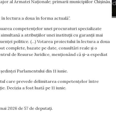
ajor al Armatei Naționale; primarii municipiilor Chișinău,
t în lectura a doua în forma actuală”.
nuarea competențelor unei procuraturi specializate
simultană a atribuțiilor unei instituții cu garanții mai
enței politice. (…) Votarea proiectului în lectura a doua
t complete, bazate pe date, consultări reale și o
Centrul de Resurse Juridice, menționând că și-a expediat
edinței Parlamentului din 11 iunie.
ctul care prevede delimitarea competențelor între
. Decizia a fost luată pe 11 iunie.
 mai 2026 de 57 de deputați.