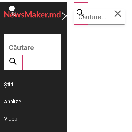
ROMÂNĂ
Susține
RU
NM
Știri
Analize
Video