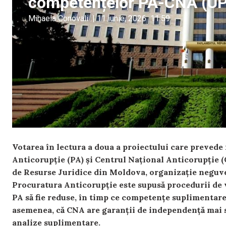
competențelor PA-CNA (U
Mihaela Conovali
|
11 iunie, 2026
11:59
Votarea în lectura a doua a proiectului care prevede
Anticorupție (PA) și Centrul Național Anticorupție 
de Resurse Juridice din Moldova, organizație neguve
Procuratura Anticorupție este supusă procedurii de v
PA să fie reduse, în timp ce competențe suplimentare
asemenea, că CNA are garanții de independență mai s
analize suplimentare.