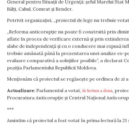
General pentru Situații de Urgență; șeful Marelui Stat M
Bălți, Cahul, Comrat și Bender.
Potrivit organizației, „proiectul de lege nu trebuie vota
„Reforma anticorupție nu poate fi construită prin dimi
aflate în proces de verificare externă și prin extinderea 
slabe de independență și cu o conducere mai expusă influ
trebuie amânată până la prezentarea unei analize ex-pos
evaluare comparativă a soluțiilor posibile”, a declarat 
poziția Parlamentului Republicii Moldova.
Menționăm că proiectul se regăsește pe ordinea de zi a ș
în lectura a doua
Actualizare:
Parlamentul a votat,
, proie
Procuratura Anticorupție și Centrul Național Anticorupție
***
Amintim că proiectul a fost votat în prima lectură la 21