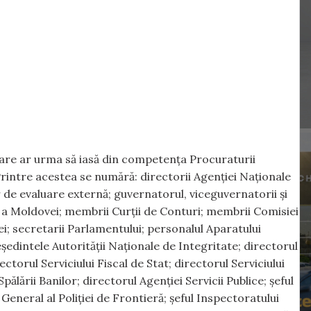
care ar urma să iasă din competența Procuraturii
Printre acestea se numără: directorii Agenției Naționale
de evaluare externă; guvernatorul, viceguvernatorii și
 a Moldovei; membrii Curții de Conturi; membrii Comisiei
i; secretarii Parlamentului; personalul Aparatului
ședintele Autorității Naționale de Integritate; directorul
ectorul Serviciului Fiscal de Stat; directorul Serviciului
lării Banilor; directorul Agenției Servicii Publice; șeful
 General al Poliției de Frontieră; șeful Inspectoratului