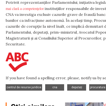
Potrivit reprezentanților Parlamentului, inițiativa legisl
mai clară a competențelor
instituțiilor responsabile de inves
CNA va investiga exclusiv cazurile grave de fraudă banc
banilor ca infracțiune autonomă. În același timp, Proc
cazurile de corupție la nivel înalt, ce implică demnitari d
Parlamentului, deputați, prim-ministrul, Avocatul Poporu
Magistraturii și ai Consiliului Superior al Procurorilor,
Securitate.
If you have found a spelling error, please, notify us by 
,
,
,
centrul de resurse juridice
cna
deputați
procuratura 
V