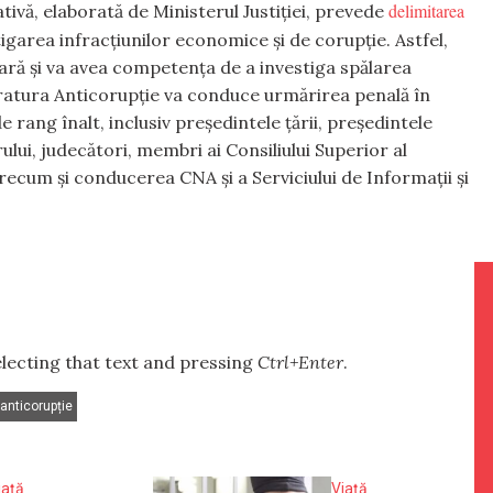
delimitarea
ativă, elaborată de Ministerul Justiției, prevede
tigarea infracțiunilor economice și de corupție. Astfel,
ară și va avea competența de a investiga spălarea
uratura Anticorupție va conduce urmărirea penală în
e rang înalt, inclusiv președintele țării, președintele
lui, judecători, membri ai Consiliului Superior al
 precum și conducerea CNA și a Serviciului de Informații și
selecting that text and pressing
Ctrl+Enter
.
anticorupție
iață
Viață