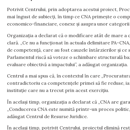
Potrivit Centrului, prin adoptarea acestui proiect, Proc
mai îngust de subiecți, în timp ce CNA primește o compe
economico-financiare, conexe și asupra unor categorii la
Organizația a declarat că o modificare atât de mare a 
clară. „Ce nu a funcționat în actuala delimitare PA–CNA
de competență, care au fost cauzele întârzierilor și ce 
Parlamentul riscă să voteze o schimbare structurală baz
evaluare obiectivă a impactului”, a adăugat organizația.
Centrul a mai spus că, în contextul în care „Procuratura
contradictoriu ca competențele primei să fie reduse, i
instituție care nu a trecut prin acest exercițiu.
În același timp, organizația a declarat că „CNA are gar
„Conducerea CNA este numită printr-un proces politic, ia
adăugat Centrul de Resurse Juridice.
În același timp, potrivit Centrului, proiectul elimină res