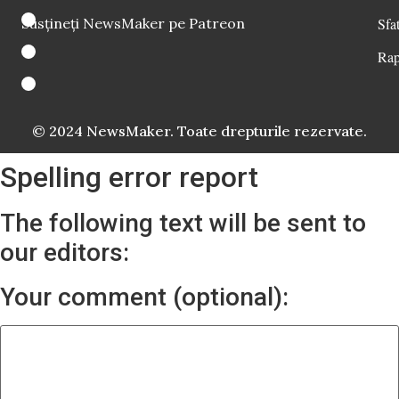
Susțineți NewsMaker pe Patreon
Sfat
Rap
© 2024 NewsMaker. Toate drepturile rezervate.
Spelling error report
The following text will be sent to
our editors:
Your comment (optional):