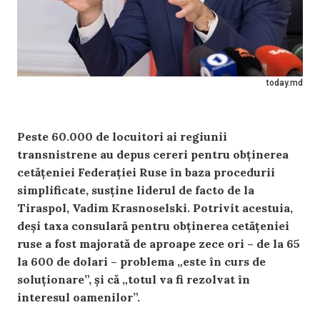
today.md
Peste 60.000 de locuitori ai regiunii
transnistrene au depus cereri pentru obținerea
cetățeniei Federației Ruse în baza procedurii
simplificate, susține liderul de facto de la
Tiraspol, Vadim Krasnoselski. Potrivit acestuia,
deși taxa consulară pentru obținerea cetățeniei
ruse a fost majorată de aproape zece ori – de la 65
la 600 de dolari – problema „este în curs de
soluționare”, și că „totul va fi rezolvat în
interesul oamenilor”.