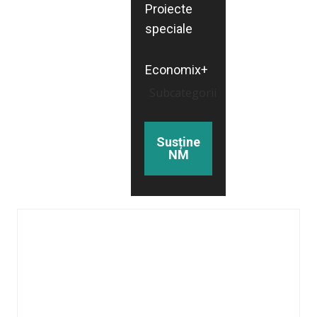
Proiecte
speciale
Economix+
Subcategorii
Susține
NM