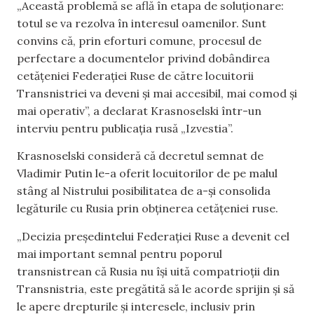
„Această problemă se află în etapa de soluționare:
totul se va rezolva în interesul oamenilor. Sunt
convins că, prin eforturi comune, procesul de
perfectare a documentelor privind dobândirea
cetățeniei Federației Ruse de către locuitorii
Transnistriei va deveni și mai accesibil, mai comod și
mai operativ”, a declarat Krasnoselski într-un
interviu pentru publicația rusă „Izvestia”.
Krasnoselski consideră că decretul semnat de
Vladimir Putin le-a oferit locuitorilor de pe malul
stâng al Nistrului posibilitatea de a-și consolida
legăturile cu Rusia prin obținerea cetățeniei ruse.
„Decizia președintelui Federației Ruse a devenit cel
mai important semnal pentru poporul
transnistrean că Rusia nu își uită compatrioții din
Transnistria, este pregătită să le acorde sprijin și să
le apere drepturile și interesele, inclusiv prin