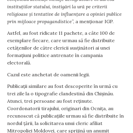
instituțiilor statului, instigări la ură pe criterii
religioase și tentative de influențare a opiniei publice
prin mijloace propagandistice
”, a menționar IGP.
Astfel, au fost ridicate 11 pachete, a câte 100 de
exemplare fiecare, care urmau să fie distribuite
cetățenilor de către clericii susținători ai unei
formațiuni politice antrenate în campania
electorală.
Cazul este anchetat de oamenii legii.
Publicații similare au fost descoperite în urmă cu
trei zile la o tipografie clandestină din Chișinău.
Atunci, trei persoane au fost reținute.
Coordonatorii tirajului, originari din Ocnița, au
recunoscut că publicațiile urmau să fie distribuite în
nordul țării, la solicitarea unui cleric afiliat
Mitropoliei Moldovei, care sprijină un anumit