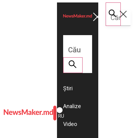
Știri
Analize
ROMÂNĂ
RU
Video