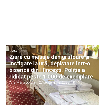
Viață
Ziare cu mesaje denigratoare și
instigare la ură, depistate într-o
biserică din Hîncești. Poliția a
ridicat peste 1 000 de exemplare
Ana-Maria Dolghii
|
27 septembrie, 2025
10:44