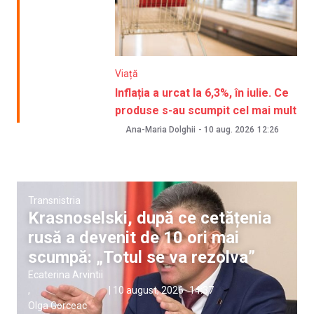
Viață
Inflația a urcat la 6,3%, în iulie. Ce
produse s-au scumpit cel mai mult
Ana-Maria Dolghii
-
10 aug. 2026
12:26
Transnistria
Krasnoselski, după ce cetățenia
rusă a devenit de 10 ori mai
scumpă: „Totul se va rezolva”
Ecaterina Arvintii
,
|
10 august, 2026
14:37
Olga Gorceac