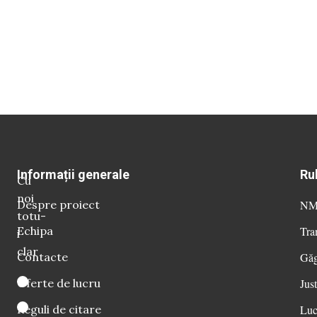
Informații generale
Ru
Cu
noi
Despre proiect
NM 
totu-
Echipa
Tra
i
clar
Contacte
Găg
Oferte de lucru
Just
Reguli de citare
Luc