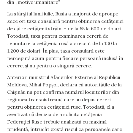
din „motive umanitare”.
La sfârșitul lunii iulie, Rusia a majorat de aproape
zece ori taxa consulară pentru obținerea cetățeniei
de către cetățenii străini – de la 65 la 600 de dolari.
Totodată, taxa pentru examinarea cererii de
renunțare la cetățenia rusă a crescut de la 130 la
1.200 de dolari. În plus, taxa consulară este
percepută acum pentru fiecare persoană inclusă în
cerere, și nu pentru o singură cerere.
Anterior, ministrul Afacerilor Externe al Republicii
Moldova, Mihai Popșoi, declara că autoritățile de la
Chișinău nu pot confirma numărul locuitorilor din
regiunea transnistreană care au depus cereri
pentru obținerea cetățeniei ruse. Totodată, el a
avertizat că decizia de a solicita cetățenia
Federației Ruse trebuie analizată cu maximă
prudență, întrucât există riscul ca persoanele care