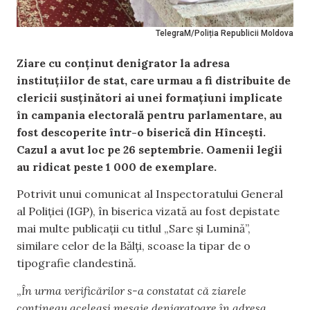
TelegraM/Poliția Republicii Moldova
Ziare cu conținut denigrator la adresa
instituțiilor de stat, care urmau a fi distribuite de
clericii susținători ai unei formațiuni implicate
în campania electorală pentru parlamentare, au
fost descoperite într-o biserică din Hîncești.
Cazul a avut loc pe 26 septembrie. Oamenii legii
au ridicat peste 1 000 de exemplare.
Potrivit unui comunicat al Inspectoratului General
al Poliției (IGP), în biserica vizată au fost depistate
mai multe publicații cu titlul „Sare și Lumină”,
similare celor de la Bălți, scoase la tipar de o
tipografie clandestinǎ.
„
În urma verificărilor s-a constatat că ziarele
conțineau aceleași mesaje denigratoare în adresa