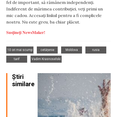
fel de important, să rămânem independenți.
Indiferent de mărimea contribuției, veți primi un
mic cadou. Accesați linkul pentru a fi complicele
nostru. Nu este greu, ba chiar plăcut.
Susțineți NewsMaker!
,
,
,
,
10 ori mai scump
cetățenie
Moldova
rusia
,
tarif
Vadim Krasnoselski
Știri
similare