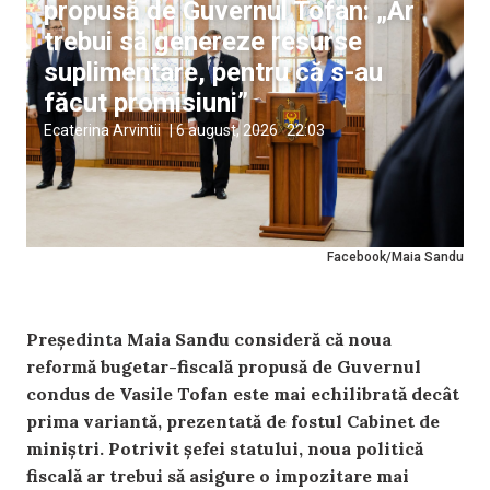
propusă de Guvernul Tofan: „Ar
trebui să genereze resurse
suplimentare, pentru că s-au
făcut promisiuni”
Ecaterina Arvintii
|
6 august, 2026
22:03
Facebook/Maia Sandu
Președinta Maia Sandu consideră că noua
reformă bugetar-fiscală propusă de Guvernul
condus de Vasile Tofan este mai echilibrată decât
prima variantă, prezentată de fostul Cabinet de
miniștri. Potrivit șefei statului, noua politică
fiscală ar trebui să asigure o impozitare mai