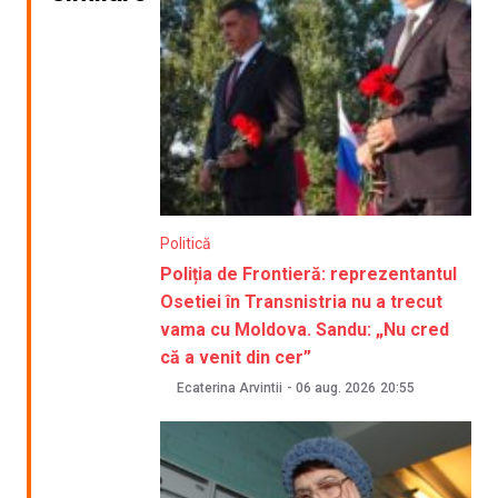
Politică
Poliția de Frontieră: reprezentantul
Osetiei în Transnistria nu a trecut
vama cu Moldova. Sandu: „Nu cred
că a venit din cer”
Ecaterina Arvintii
-
06 aug. 2026
20:55