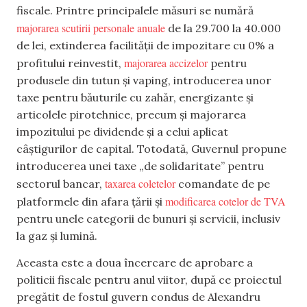
fiscale. Printre principalele măsuri se numără
majorarea scutirii personale anuale
de la 29.700 la 40.000
de lei, extinderea facilității de impozitare cu 0% a
majorarea accizelor
profitului reinvestit,
pentru
produsele din tutun și vaping, introducerea unor
taxe pentru băuturile cu zahăr, energizante și
articolele pirotehnice, precum și majorarea
impozitului pe dividende și a celui aplicat
câștigurilor de capital. Totodată, Guvernul propune
introducerea unei taxe „de solidaritate” pentru
taxarea coletelor
sectorul bancar,
comandate de pe
modificarea cotelor de TVA
platformele din afara țării și
pentru unele categorii de bunuri și servicii, inclusiv
la gaz și lumină.
Aceasta este a doua încercare de aprobare a
politicii fiscale pentru anul viitor, după ce proiectul
pregătit de fostul guvern condus de Alexandru