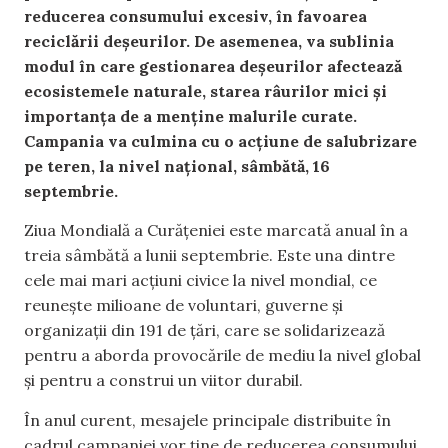
reducerea consumului excesiv, în favoarea
reciclării deșeurilor. De asemenea, va sublinia
modul în care gestionarea deșeurilor afectează
ecosistemele naturale, starea râurilor mici și
importanța de a menține malurile curate.
Campania va culmina cu o acțiune de salubrizare
pe teren, la nivel național, sâmbătă, 16
septembrie.
Ziua Mondială a Curățeniei este marcată anual în a
treia sâmbătă a lunii septembrie. Este una dintre
cele mai mari acțiuni civice la nivel mondial, ce
reunește milioane de voluntari, guverne și
organizații din 191 de țări, care se solidarizează
pentru a aborda provocările de mediu la nivel global
și pentru a construi un viitor durabil.
În anul curent, mesajele principale distribuite în
cadrul campaniei vor ține de reducerea consumului