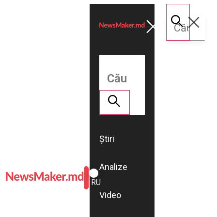
Știri
Analize
ROMÂNĂ
RU
Video