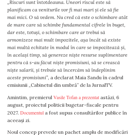
„Riscuri sunt întotdeauna. Uneori riscul este să
planificam ca veniturile vor fi mai mari și ele să fie
mai mici. O să vedem. Nu cred că este o schimbare atât
de mare care să schimbe fundamental cifrele în buget,
dar este, totuși, o schimbare care ar trebui să
armonizeze mai mult impozitele, așa încât să existe
mai multă echitate în modul în care se impozitează și,
în același timp, să genereze niște resurse suplimentare
pentru că s-au făcut niște promisiuni, să se crească
niște salarii, și trebuie să încercăm să îndeplinim
aceste promisiuni”,
a declarat Maia Sandu în cadrul
emisiunii „Cabinetul din umbră” de la JurnalTV.
Vasile Tofan a prezentat
Amintim, premierul
astăzi, 6
august, proiectul politicii bugetar-fiscale pentru
Documentul
2027.
a fost supus consultărilor publice în
aceeași zi.
Noul concep prevede un pachet amplu de modificări