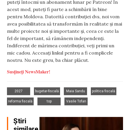
puteți întocmi un abonament lunar pe Patreon! În
acest mod, puteți fi parte a schimbării în bine
pentru Moldova. Datorită contribuției dvs, noi vom
avea posibilitatea să transformăm în realitate și mai
multe proiecte noi și importante și, ceea ce este la
fel de important, să rămânem independenți.
Indiferent de mărimea contribuției, veți primi un
mic cadou. Accesați linkul pentru a fi complicele
nostru. Nu este greu, ba chiar plăcut.
Susțineți NewsMaker!
,
,
,
,
2027
bugetar-fiscală
Maia Sandu
politica fiscală
,
,
reforma fiscală
top
Vasile Tofan
Știri
similare