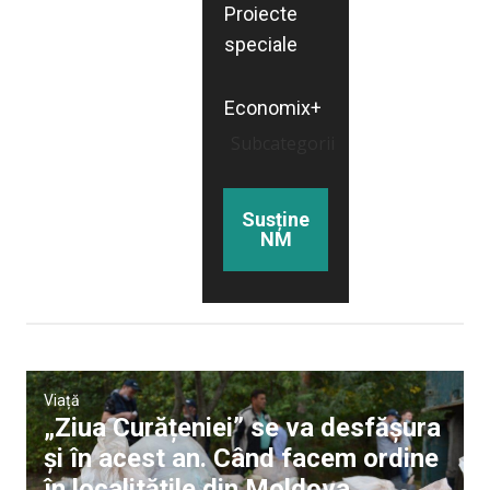
Proiecte
speciale
Economix+
Subcategorii
Susține
NM
Viață
„Ziua Curățeniei” se va desfășura
și în acest an. Când facem ordine
în localitățile din Moldova