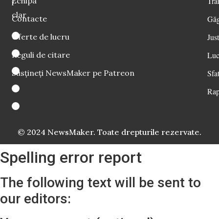
Echipa
Tra
i
clar
Contacte
Găg
Oferte de lucru
Just
Reguli de citare
Luc
Susțineți NewsMaker pe Patreon
Sfat
Rap
© 2024 NewsMaker. Toate drepturile rezervate.
Spelling error report
The following text will be sent to
our editors: