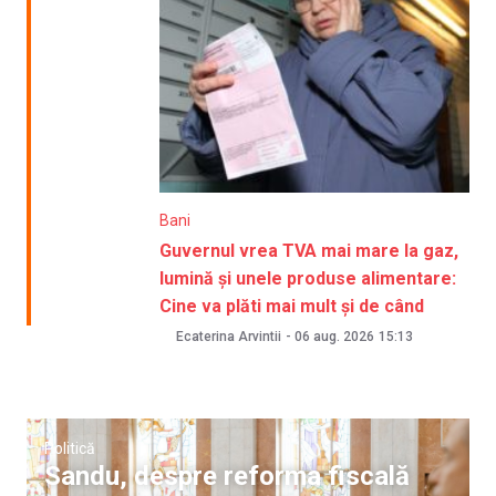
Bani
Guvernul vrea TVA mai mare la gaz,
lumină și unele produse alimentare:
Cine va plăti mai mult și de când
Ecaterina Arvintii
-
06 aug. 2026
15:13
Politică
Sandu, despre reforma fiscală