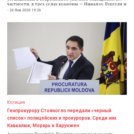
частности, в трех селах коммуны — Ишкалэу, Бургеля и
Долту — за несколько недель смонтируют более 30
-
24 Янв 2020
19:26
километров нового кабеля, установят около 1000
современных LED-светильников. Также
модернизируют 10 трансформаторов и установят
новую систему автоматики. Старт работам дала
местный мэр,
Юстиция
Генпрокурору Стояногло передали «черный
список» полицейских и прокуроров. Среди них
Кавкалюк, Морарь и Харунжен
Ассоциация Dreptul la Dreptate решила передать