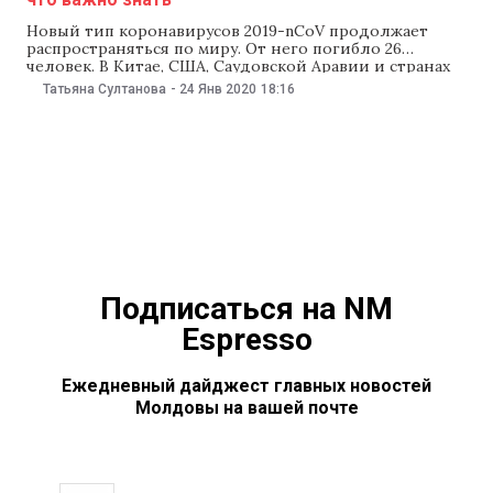
Новый тип коронавирусов 2019-nCoV продолжает
распространяться по миру. От него погибло 26
человек. В Китае, США, Саудовской Аравии и странах
Юго-Восточной Азии подтвердили более 800 случаев
Татьяна Султанова
-
24 Янв 2020
18:16
заражения. В Молдове одного человека после
возвращения из Китая поместили под карантин. NM
собрал самую важную информацию о вирусе. Что
известно о коронавирусе? Вспышка
Подписаться на NM
Espresso
Ежедневный дайджест главных новостей
Молдовы на вашей почте