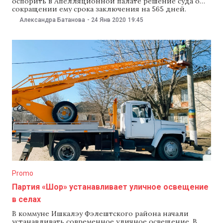
оспорить в Апелляционной палате решение суда о
сокращении ему срока заключения на 565 дней.
Адвокаты при этом заявили, что «любое сокращение
Александра Батанова
-
24 Янв 2020
19:45
срока не восстановит справедливость, так как Платон
невиновен». Суд сектора Чеканы 22 января сократил
на 565 дней срок заключения бизнесмена Вячеслава
Платона, которого год
Promo
Партия «Шор» устанавливает уличное освещение
в селах
В коммуне Ишкалэу Фэлештского района начали
устанавливать современное уличное освещение. В