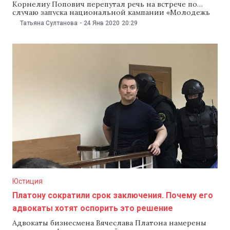
Корнелиу Попович перепутал речь на встрече по
случаю запуска национальной кампании «Молодежь
Молдовы за глобальные цели». Вместо приветствия к
Татьяна Султанова
-
24 Янв 2020
20:29
молодежи министр обратился со словами
благодарности в адрес судей, прокуроров и
адвокатов. На видео, которое опубликовал 24 января
телеканал JurnalTV, видно, что Корнелиу Попович
продолжал читать
Юстиция
Платону сократили срок заключения. Почему его
адвокаты хотят оспорить это решение
Адвокаты бизнесмена Вячеслава Платона намерены