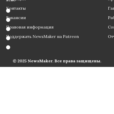
Контакты
Га
Вакансии
Ра
Правовая информация
Со
Поддержать NewsMaker на Patreon
От
© 2025 NewsMaker. Все права защищены.