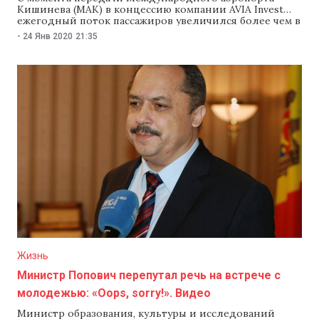
Кишинева (МАК) в концессию компании AVIA Invest
ежегодный поток пассажиров увеличился более чем в
два раза. Шесть лет назад, к моменту передачи
-
24 Янв 2020
21:35
аэропорта в концессию, пассажиропоток составлял 1,3
млн. человек, а в 2019 году этот показатель достиг
почти трех миллионов. На канале Кишиневского
международного аэропорта
Жизнь
Министр Попович перепутал речь на встрече с
молодежью: «Oops, sorry!». Видео
Министр образования, культуры и исследований