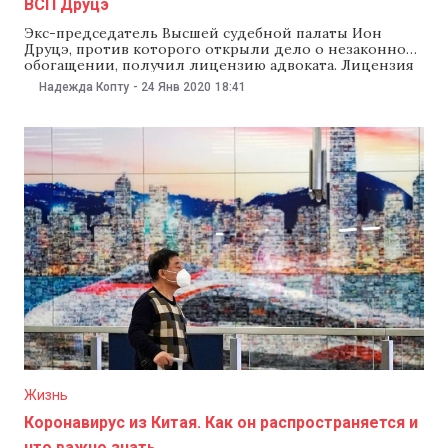
ВСП Друцэ
Экс-председатель Высшей судебной палаты Ион
Друцэ, против которого открыли дело о незаконном
обогащении, получил лицензию адвоката. Лицензия
стоит 100 тыс. леев. NM рассказывает, кто еще из
Надежда Копту
-
24 Янв 2020
18:41
бывших судей, фигурирующих в уголовных делах,
получил адвокатскую лицензию. Ион Друцэ Экс-
председатель Высшей судебной палаты Ион Друцэ, на
которого завели уголовное о незаконном
обогащении,
Жизнь
Коронавирус из Китая. Как он распространяется и
что важно знать