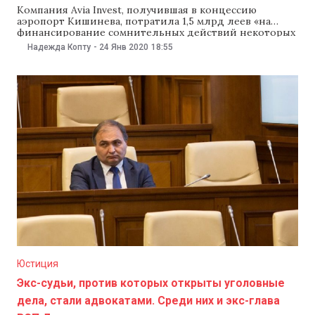
Компания Avia Invest, получившая в концессию
аэропорт Кишинева, потратила 1,5 млрд леев «на
финансирование сомнительных действий некоторых
лиц». NM рассказывает, что еще выявил финансовый
Надежда Копту
-
24 Янв 2020
18:55
аудит Avia Invest, о результатах которого сообщили 24
января аудиторы Счетной палаты. Спойлер —
например, компания купила за 9,2 млн леев
бронированный автомобиль, которым ни разу
Юстиция
Экс-судьи, против которых открыты уголовные
дела, стали адвокатами. Среди них и экс-глава