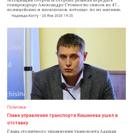
генпрокурору Александру Стояногло список из 47
полицейских и прокуроров, которые, по их мнению,
незаконно открывали уголовные дела. Об этом
Надежда Копту
-
24 Янв 2020
19:25
представители ассоциации рассказали на пресс-
конференции 24 января. В списке фигурируют экс-
генпрокуроры Эдуард Харунжен и Корнелиу Гурин,
отстраненный от должности глава
Антикоррупционной прокуратуры Виорел Морарь и
Политика
Глава управления транспорта Кишинева ушел в
отставку
Глава столичного управления транспорта Адриан