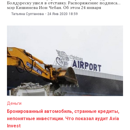
Болдуреску ушел в отставку. Распоряжение подписал
мэр Кишинева Ион Чебан. Об этом 24 января
сообщила пресс-служба мэрии Кишинева. Вместо
Татьяна Султанова
-
24 Янв 2020
18:59
Болдуреску исполнять обязанности руководителя
будет замглавы управления Лилиан Копач. Ранее
Болдуреску занимал должность главы транспортного
управления, пока в 2014 году тогдашний мэр
Кишинева Дорин Киртоакэ не
Деньги
Бронированный автомобиль, странные кредиты,
непонятные инвестиции. Что показал аудит Avia
Invest