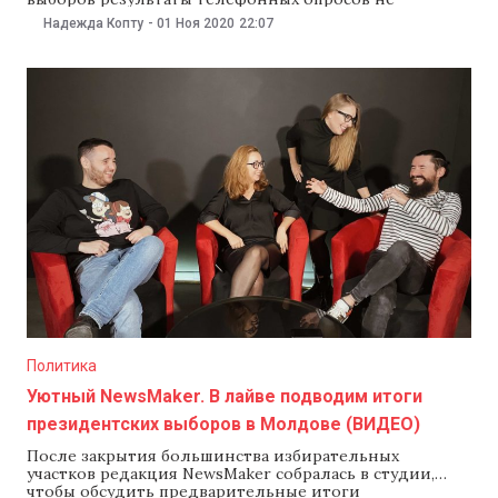
соответствуют действительности. Также он сообщил,
Надежда Копту
-
01 Ноя 2020
22:07
что его команда зафиксировала более 40 нарушений
на выборах. «У нас есть доказательства, как платили
наличные, чтобы купить голоса. У нас есть
доказательства, как подвозили людей из
Приднестровья»,
Политика
Уютный NewsMaker. В лайве подводим итоги
президентских выборов в Молдове (ВИДЕО)
После закрытия большинства избирательных
участков редакция NewsMaker собралась в студии,
чтобы обсудить предварительные итоги