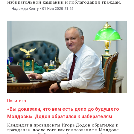
избирательной кампании и поблагодарил граждан,
которые проголосовали за него. Он призвал
Надежда Копту
-
01 Ноя 2020
21:26
сторонников платформы DA «защищать голоса
граждан». Нэстасе поблагодарил всех, кто участвовал
в подготовке выборов и тех, кто проголосовал за
него. Он отметил, что провел кампанию «по-
европейски».
Политика
«Вы доказали, что вам есть дело до будущего
Молдовы». Додон обратился к избирателям
Кандидат в президенты Игорь Додон обратился к
гражданам, после того как голосование в Молдове