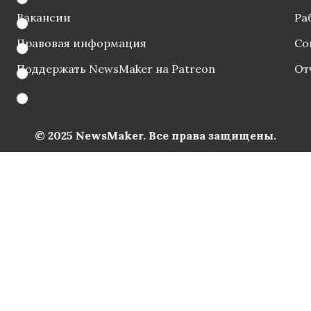
Вакансии
Ра
Правовая информация
Со
Поддержать NewsMaker на Patreon
От
© 2025 NewsMaker. Все права защищены.