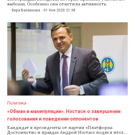
выборах. Особенно она отметила активность
диаспоры. «Это экстраординарная мобилизация.
Вера Балахнова
-
01 Ноя 2020
21:38
Спасибо вам», — добавила она. Также Санду рассказала
о нарушениях, которые зафиксировали наблюдатели
партии «Действие и солидарность» (PAS). По ее
словам, наблюдатели собрали множество
свидетельств подкупа, подвоза и
Политика
«Обман и манипуляции». Нэстасе о завершении
голосования и поведении оппонентов
Кандидат в президенты от партии «Платформа
Достоинство и правда» Андрей Нэстасе подвел итоги