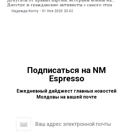
Днестре и гражданские активисты с самого утра
«дежурили» на участках, где должны были голосовать
Надежда Копту
-
01 Ноя 2020
20:42
жители Приднестровья. За день полиция
зафиксировала 29 случаев блокирования дороги к
избирательным участкам. Также в полицию
поступили десятки жалоб на «подвоз» и подкуп
избирателей.
Подписаться на NM
Espresso
Ежедневный дайджест главных новостей
Молдовы на вашей почте