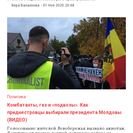
избирательной комиссии, отметив, что работу
Вера Балахнова
-
01 Ноя 2020
20:48
участков можно продлить максимум на два часа.
Решение о продлении работы может принять
избирательное бюро участка по просьбе голосующих
граждан. «Избирательные бюро могут продлить
работу максимум
Политика
Комбатанты, газ и «подвозы». Как
приднестровцы выбирали президента Молдовы
(ВИДЕО)
Голосование жителей Левобережья вызвало ажиотаж.
Депутаты от правых партий, ветераны войны на