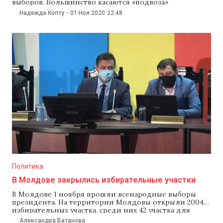
выборов. Большинство касаются «подвоза»
избирателей и блокирование трасс, по которым ехали
Надежда Копту
-
01 Ноя 2020
22:48
голосовать жители Приднестровья. Замглавы
Генинспектората полиции (ГИП) Марин Максиан
сообщил, что полиция самостоятельно проверила
304 случая потенциальных нарушений. ГИП начал
уголовный процесс по факту блокирования доступа
на
Политика
В Молдове закрылись избирательные участки
В Молдове 1 ноября прошли всенародные выборы
президента. На территории Молдовы открыли 2004
избирательных участка, среди них 42 участка для
голосования граждан Молдовы, проживающих в
Александра Батанова