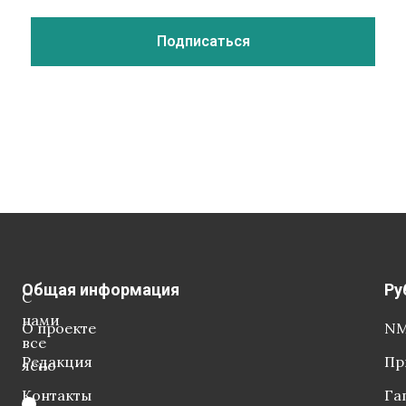
Общая информация
Ру
С
нами
О проекте
NM
все
Редакция
Пр
ясно
Контакты
Га