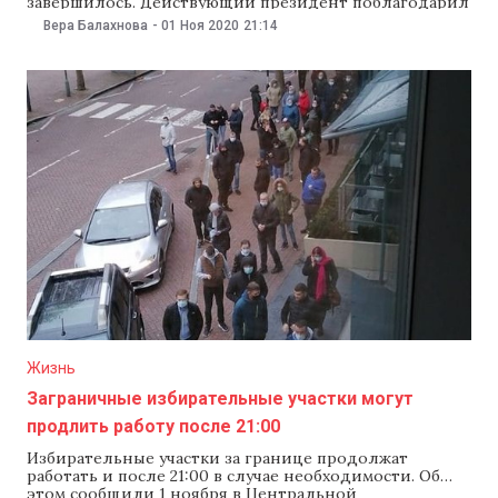
завершилось. Действующий президент поблагодарил
избирателей за активность, а сотрудников
Вера Балахнова
-
01 Ноя 2020
21:14
госструктур — за организацию честных и
демократичных выборов. Додон обратился к
гражданам «как президент». «Благодарю всех, кто
сегодня проголосовал, неважно за кого. Спасибо вам
за активность. Вы
Жизнь
Заграничные избирательные участки могут
продлить работу после 21:00
Избирательные участки за границе продолжат
работать и после 21:00 в случае необходимости. Об
этом сообщили 1 ноября в Центральной