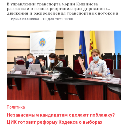
В управлении транспорта мэрии Кишинева
рассказали о планах реорганизации дорожного
движения и распределения транспортных потоков в
столице в 2022 году. Планируется, в частности,
Ирина Ивашкина
-
18 Дек 2021
15:00
расширить улицу Василе Лупу на Буюканах, а также
спроектировать и установить новые светофоры. В
управлении сообщили, что в следующем году
планируют спроектировать и расширить улицу
Василе Лупу
Политика
Независимым кандидатам сделают поблажку?
ЦИК готовит реформу Кодекса о выборах