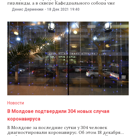
гирлянды, а в сквере Кафедрального собора уже
установили новогоднюю елку. Остается дождаться
Денис Дерменжи
-
18 Дек 2021
19:40
лишь снега и решения столичной комиссии
здравоохранения, которая решит, как именно в
Кишиневе пройдут праздники. А мэр Кишинева Ион
Чебан уже заверил в том, что кишиневские
Новости
В Молдове подтвердили 304 новых случая
коронавируса
В Молдове за последние сутки у 304 человек
диагностировали коронавирус. Об этом 18 декабря