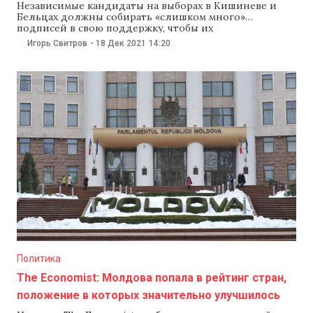
Независимые кандидаты на выборах в Кишиневе и
Бельцах должны собирать «слишком много»
подписей в свою поддержку, чтобы их
зарегистрировал Центризбирком. Такое мнение
Игорь Свитров
-
18 Дек 2021
14:20
высказал зампредседателя ЦИК Павел Постика,
выступая 17 декабря на онлайн-конференции,
посвященной реформе Кодекса о выборах, передает
IPN. Постика в этой связи напомнил, что в
законодательстве есть нормы, которые
Политика
The Economist: Молдова попала в рейтинг стран,
положение в которых значительно улучшилось