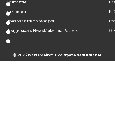
Контакты
Га
Вакансии
Ра
Правовая информация
Со
Поддержать NewsMaker на Patreon
От
© 2025 NewsMaker. Все права защищены.