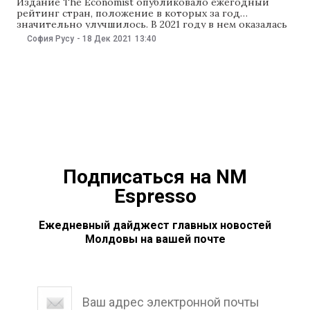
Издание The Economist опубликовало ежегодный
рейтинг стран, положение в которых за год
значительно улучшилось. В 2021 году в нем оказалась
и Молдова. В рейтинге The Economist говорится, что
София Русу
-
18 Дек 2021
13:40
до недавних пор Молдова была центром отмывания
денег из России. Но в 2020 году страна избрала
президентом Майю Саду, основным посылом которой
Подписаться на NM
Espresso
Ежедневный дайджест главных новостей
Молдовы на вашей почте