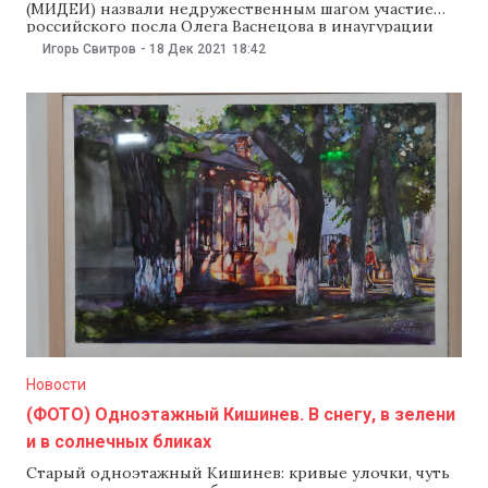
(МИДЕИ) назвали недружественным шагом участие
российского посла Олега Васнецова в инаугурации
главы Приднестровья Вадима Красносельского. В
Игорь Свитров
-
18 Дек 2021
18:42
МИДЕИ напомнили, что Кишинев считает выборы в
Приднестровье нелегитимными и противоречащими
Конституции Молдовы. «Участие главы дипмиссии
Российской Федерации в подобных действиях
министерство рассматривает как недружественную
акцию», — говорится
Новости
(ФОТО) Одноэтажный Кишинев. В снегу, в зелени
и в солнечных бликах
Старый одноэтажный Кишинев: кривые улочки, чуть