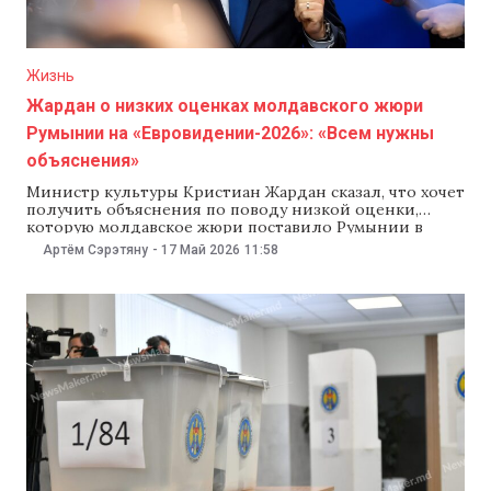
Жизнь
Жардан о низких оценках молдавского жюри
Румынии на «Евровидении-2026»: «Всем нужны
объяснения»
Министр культуры Кристиан Жардан сказал, что хочет
получить объяснения по поводу низкой оценки,
которую молдавское жюри поставило Румынии в
финале «Евровидения-2026». По словам Жардана,
Артём Сэрэтяну
-
17 Май 2026
11:58
министерство культуры не участвовало в
организации конкурса в Молдове, а лишь оказывало
поддержку организатору — компании Teleradio-
Moldova. Об этом Кристиан Жардан написал 17 мая в
Facebook.