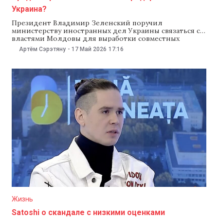
Украина?
Президент Владимир Зеленский поручил
министерству иностранных дел Украины связаться с
властями Молдовы для выработки совместных
действий после решение Кремля упростить жителям
Артём Сэрэтяну
-
17 Май 2026
17:16
Приднестровья получение российского гражданства.
По словам украинского лидера, Москва таким образом
пытается набрать больше солдат для войны против
Украины и «заявить права» на территорию на Левом
берегу Днестра, которую
Жизнь
Satoshi о скандале с низкими оценками