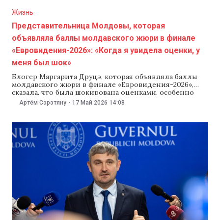
Жизнь
Представительница Молдовы, которая
объявляла баллы молдавского жюри в финале
«Евровидения-2026»: «Когда я увидела оценки, у
меня был шок»
Блогер Маргарита Друцэ, которая объявляла баллы
молдавского жюри в финале «Евровидения-2026»,
сказала, что была шокирована оценками, особенно
низким баллом для Румынии. По ее словам, она
Артём Сэрэтяну
-
17 Май 2026
14:08
узнала результаты незадолго до прямого эфира и
даже не хотела появляться в кадре. Об этом
Маргарита Друцэ рассказала 17 мая в социальных
сетях. «Когда я