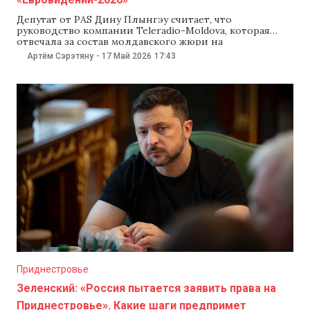
Депутат от PAS Дину Плынгэу считает, что
руководство компании Teleradio-Moldova, которая
отвечала за состав молдавского жюри на
«Евровидение-2026», должно уйти в отставку после
Артём Сэрэтяну
-
17 Май 2026
17:43
скандала из-за низкой оценки для Румынии в финале
конкурса. По его словам, если руководство не подаст
в отставку добровольно, парламент должен заняться
этим вопросом. При этом депутат
Приднестровье
Зеленский: «Россия пытается заявить права на
Приднестровье». Какие шаги предпримет