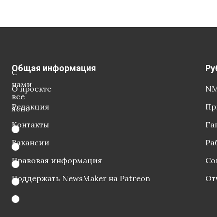
Общая информация
Ру
С
нами
О проекте
NM
все
Редакция
Пр
ясно
Контакты
Га
Вакансии
Ра
Правовая информация
Со
Поддержать NewsMaker на Patreon
От