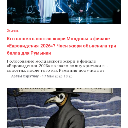
Жизнь
Кто вошел в состав жюри Молдовы в финале
«Евровидения-2026»? Член жюри объяснила три
балла для Румынии
Голосование молдавского жюри в финале
«Евровидения-2026» вызвало волну критики в
соцсетях, после того как Румыния получила от
Молдовы всего три балла. На фоне скандала член
Артём Сэрэтяну
-
17 Май 2026
10:25
жюри Виктория Кушнир пояснила, что участников
оценивали во время репетиций, и тогда выступление
Румынии якобы было слабее, чем в финале. Она
добавила, что поставила Румынии