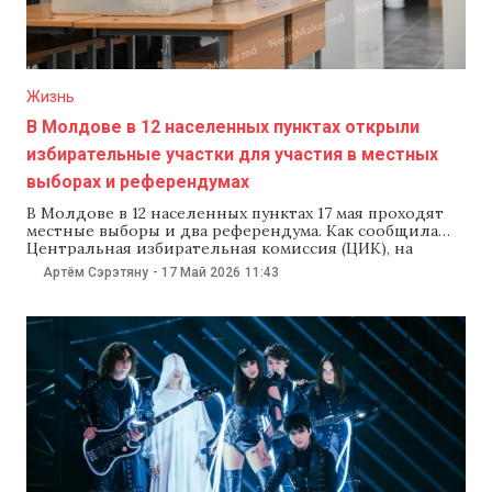
Жизнь
В Молдове в 12 населенных пунктах открыли
избирательные участки для участия в местных
выборах и референдумах
В Молдове в 12 населенных пунктах 17 мая проходят
местные выборы и два референдума. Как сообщила
Центральная избирательная комиссия (ЦИК), на
участках ожидают около 70 тыс. избирателей. По
Артём Сэрэтяну
-
17 Май 2026
11:43
данным ЦИК, в 07:00 открыли все 40 избирательных
участков. В основные списки избирателей включили
69 750 человек. В населенных пунктах, где проходят