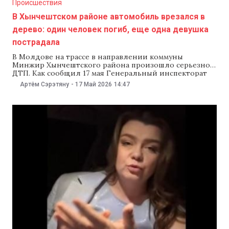
Происшествия
В Хынчештском районе автомобиль врезался в
дерево: один человек погиб, еще одна девушка
пострадала
В Молдове на трассе в направлении коммуны
Минжир Хынчештского района произошло серьезное
ДТП. Как сообщил 17 мая Генеральный инспекторат
полиции, 22-летний водитель Mercedes не справился
Артём Сэрэтяну
-
17 Май 2026
14:47
с управлением и врезался в дерево. В результате
аварии пострадала 20-летняя девушка, а 21-летний
парень погиб. Как сообщили в ведомстве авария
произошла около 03:42. По