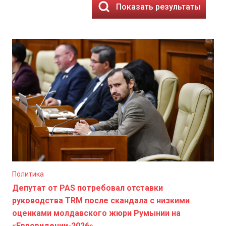
Показать результаты
Политика
Депутат от PAS потребовал отставки
руководства TRM после скандала с низкими
оценками молдавского жюри Румынии на
«Евровидении-2026»