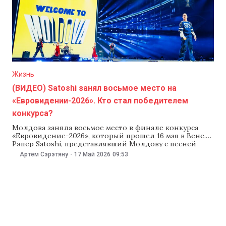
Жизнь
(ВИДЕО) Satoshi занял восьмое место на
«Евровидении-2026». Кто стал победителем
конкурса?
Молдова заняла восьмое место в финале конкурса
«Евровидение-2026», который прошел 16 мая в Вене.
Рэпер Satoshi, представлявший Молдову с песней
Satoshi с песней «Viva, Moldova!», набрал 226 баллов.
Артём Сэрэтяну
-
17 Май 2026
09:53
Победителем этого года стала Болгария, которая
впервые в истории выиграла «Евровидение».
«Евровидение» в этом году выиграла Болгария,
которая впервые в истории стала