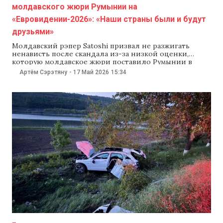
молдавского жюри Румынии на
«Евровидении-2026»: «Наши страны были и будут
друзьями»
Молдавский рэпер Satoshi призвал не разжигать
ненависть после скандала из-за низкой оценки,
которую молдавское жюри поставило Румынии в
финале «Евровидения-2026». Артист подчеркнул, что
Артём Сэрэтяну
-
17 Май 2026
15:34
зрители из Молдовы отдали Румынии максимальный
балл, и именно это, по его словам, отражает «честное»
мнение аудитории. «Дорогие румыны, спасибо вам за
поддержку и отношение! Зрители