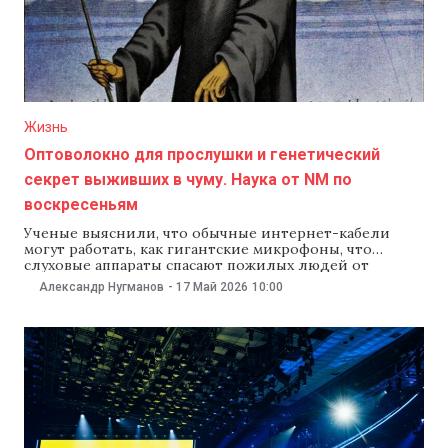
Жизнь
Оптоволокно для прослушки и генетический
секрет выживших в чуму. Наука от NM по
воскресеньям
Ученые выяснили, что обычные интернет-кабели
могут работать, как гигантские микрофоны, что
слуховые аппараты спасают пожилых людей от
слабоумия, а также заявили, что секрет выживания во
Александр Нугманов
-
17 Май 2026
10:00
время средневековой чумы до сих пор влияет на наше
здоровье. Об этих и других новостях науки — в
еженедельном обзоре NM. Оптоволокно может стать
огромным