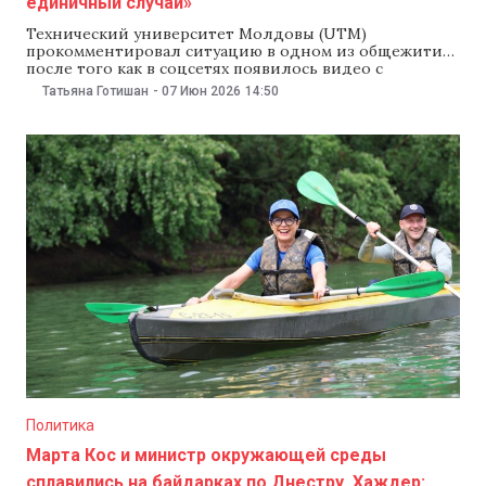
единичный случай»
Технический университет Молдовы (UTM)
прокомментировал ситуацию в одном из общежитий,
после того как в соцсетях появилось видео с
тараканами в комнате. В вузе заявили, что речь идет
Татьяна Готишан
-
07 Июн 2026
14:50
об «единичном случае» и в общежитий «уже
запланировали плановую дезинсекцию». В
администрации университета сообщили, что сразу
отреагировали на публикации в интернете.
«Ситуация, показанная
Политика
Марта Кос и министр окружающей среды
сплавились на байдарках по Днестру. Хаждер: