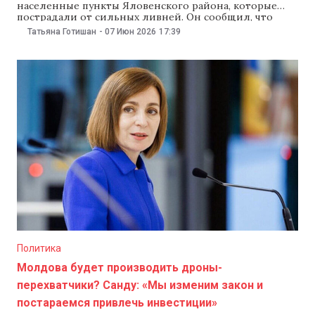
населенные пункты Яловенского района, которые
пострадали от сильных ливней. Он сообщил, что
службы «продолжают устранять последствия
Татьяна Готишан
-
07 Июн 2026
17:39
непогоды». «Это была тяжелая ночь для местных
жителей, спасателей, дорожников и представителей
местных властей. Работы по устранению последствий
непогоды продолжаются и сейчас. (…) Благодарю всех,
кто работал
Политика
Молдова будет производить дроны-
перехватчики? Санду: «Мы изменим закон и
постараемся привлечь инвестиции»