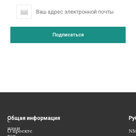
Общая информация
Ру
С
нами
О проекте
NM
все