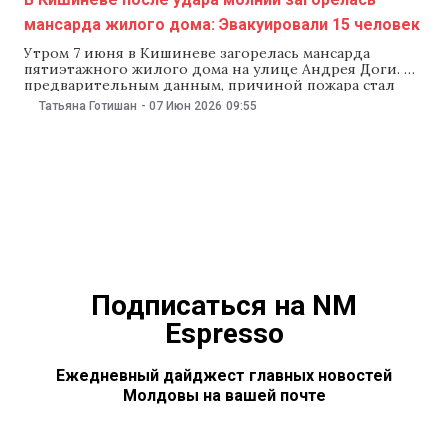
мансарда жилого дома: Эвакуировали 15 человек
Утром 7 июня в Кишиневе загорелась мансарда
пятиэтажного жилого дома на улице Андрея Доги. По
предварительным данным, причиной пожара стал
удар молнии во время дождя. Об этом сообщил
Татьяна Готишан
-
07 Июн 2026
09:55
Генеральный инспекторат чрезвычайных ситуаций
(ГИЧС). Сообщение о пожаре поступило в службу 112 в
06:36. На место прибыли несколько расчетов
спасателей и пожарных.
Подписаться на NM
Espresso
Ежедневный дайджест главных новостей
Молдовы на вашей почте