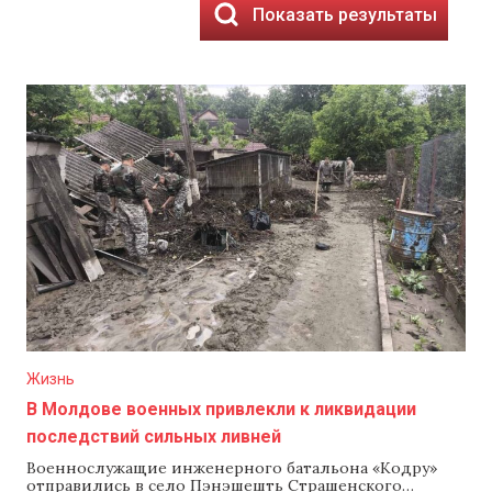
Показать результаты
Жизнь
В Молдове военных привлекли к ликвидации
последствий сильных ливней
Военнослужащие инженерного батальона «Кодру»
отправились в село Пэнэшешть Страшенского