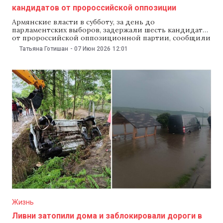
кандидатов от пророссийской оппозиции
Армянские власти в субботу, за день до
парламентских выборов, задержали шесть кандидатов
от пророссийской оппозиционной партии, сообщили
государственные СМИ. Причины задержаний не
Татьяна Готишан
-
07 Июн 2026
12:01
раскрыли. По данным Reuters, задержанные
представляли партию «Сильная Армения», которую
возглавляет российско-армянский миллиардер
Самвел Карапетян. Он находится под домашним
арестом по обвинению в призывах к свержению
правительства, однако
Жизнь
Ливни затопили дома и заблокировали дороги в