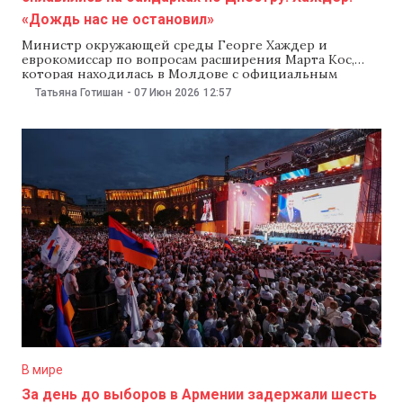
«Дождь нас не остановил»
Министр окружающей среды Георге Хаждер и
еврокомиссар по вопросам расширения Марта Кос,
которая находилась в Молдове с официальным
визитом, сплавились на байдарках по Днестру 6 июня.
Татьяна Готишан
-
07 Июн 2026
12:57
Они прошли маршрут Слобозия-Душка — Оницканы.
Во время сплава их застали сильный дождь и ветер,
но они продолжили движение по реке. «Дождь и
сильный
В мире
За день до выборов в Армении задержали шесть