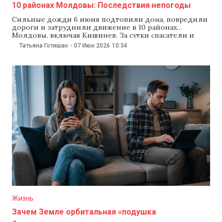
10 районах Молдовы: Последствия непогоды
Сильные дожди 6 июня подтопили дома, повредили
дороги и затруднили движение в 10 районах
Молдовы, включая Кишинев. За сутки спасатели и
пожарные выехали на 65 вызовов, чтобы устранить
Татьяна Готишан
-
07 Июн 2026
10:34
последствия непогоды. Об этом 7 июня сообщил
Генеральный инспекторат чрезвычайных ситуаций
(ГИЧС). Сильнее всего пострадал Яловенский район.
В селах Пухой, Цыпала, Гангура
Жизнь
Зачем Земле орбитальная «подушка