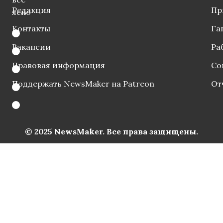
Редакция
Пр
ясно
Контакты
Га
Вакансии
Ра
Правовая информация
Со
Поддержать NewsMaker на Patreon
От
© 2025 NewsMaker. Все права защищены.