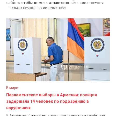
района, чтобы помочь ликвидировать последствия
сильных ливней, которые прошли по всей стране в
Татьяна Готишан
-
07 Июн 2026
18:28
ночь с 6 на 7 июня. Об этом сообщило министерство
обороны. По данным ведомства, военные
направились на место по запросу местных властей.
Они помогают устранять последствия непогоды и
В мире
Парламентские выборы в Армении: полиция
задержала 14 человек по подозрению в
нарушениях
В Армении 7 июня во время парламентских выборов