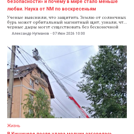
безопасности» и почему в мире стало меньше
любви. Наука от NM по воскресеньям
Ученые выяснили, что защитить Землю от солнечных
бурь может орбитальный магнитный щит, узнали, что
черные дыры могут существовать без бесконечной
плотности в центре, а также заявили, что
Александр Нугманов
-
07 Июн 2026
10:00
современный индивидуализм заставляет людей
меньше любить. Об этих и других новостях науки — в
еженедельном обзоре NM. Защита Земли от
солнечных бурь с
Жизнь
В Кишиневе после удара молнии загорелась