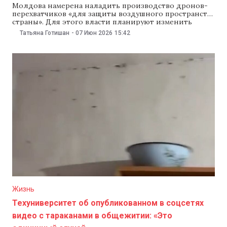
Молдова намерена наладить производство дронов-
перехватчиков «для защиты воздушного пространства
страны». Для этого власти планируют изменить
законодательство, чтобы привлечь в оборонную
Татьяна Готишан
-
07 Июн 2026
15:42
сферу частные компании и иностранных инвесторов.
Об этом президент Майя Санду рассказала 6 июня в
подкасте Raport. По словам Санду, Молдове
«необходимо усилить систему противодействия
беспилотникам и средства радиоэлектронной
борьбы»,
Жизнь
Техуниверситет об опубликованном в соцсетях
видео с тараканами в общежитии: «Это