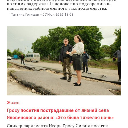
полиция задержала 14 человек по подозрению в
нарушениях избирательного законодательства.
Армянские власти также фиксируют другие
Татьяна Готишан
-
07 Июн 2026
18:08
инциденты на участках и проверяют поступившие
сообщения, передает Armenpress. По данным МВД
Армении, на номер 112 и горячую линию 87-67
поступили 57 сигналов о нарушениях. Ведомство
зафиксировало
Жизнь
Гросу посетил пострадавшие от ливней села
Яловенского района: «Это была тяжелая ночь»
Спикер парламента Игорь Гросу 7 июня посетил