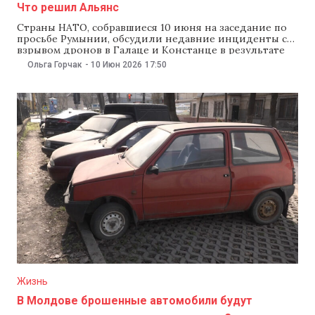
Что решил Альянс
Страны НАТО, собравшиеся 10 июня на заседание по
просьбе Румынии, обсудили недавние инциденты со
взрывом дронов в Галаце и Констанце в результате
войны в Украине, развязанной Россией. Румынские
Ольга Горчак
-
10 Июн 2026
17:50
власти запросили усилить возможности наблюдения
и обороны восточного фланга, в том числе
пополнить радиолокационные системы и средства
перехвата беспилотников. Как сообщил digi24.ro,
Жизнь
В Молдове брошенные автомобили будут