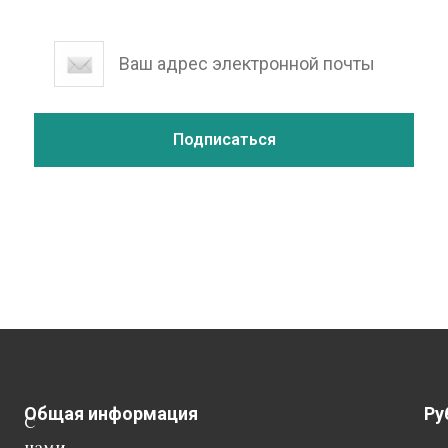
Общая информация
Ру
С
нами