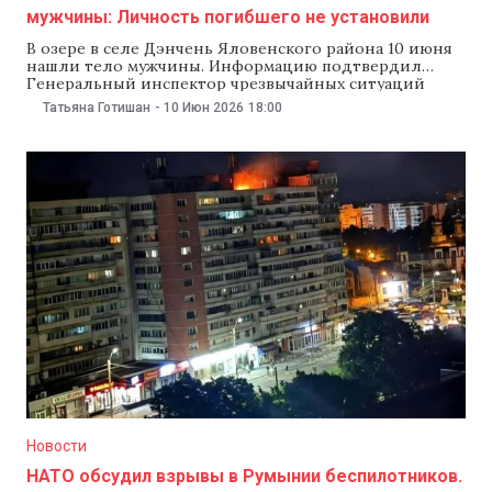
мужчины: Личность погибшего не установили
В озере в селе Дэнчень Яловенского района 10 июня
нашли тело мужчины. Информацию подтвердил
Генеральный инспектор чрезвычайных ситуаций
(ГИЧС). По данным ГИЧС, спасатели получили вызов в
Татьяна Готишан
-
10 Июн 2026
18:00
12:06 после того, как на поверхности воды заметили
тело человека. На место прибыли сотрудники
регионального поисково-спасательного управления
№1 и пожарные из Яловен. Они достали
Новости
НАТО обсудил взрывы в Румынии беспилотников.