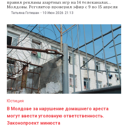
правил рекламы азартных игр на 14 телеканалах
Молдовы. Регулятор проверил эфир с 9 по 15 апреля
и 10 июня направил этим телеканалам уведомления с
Татьяна Готишан
-
10 Июн 2026
21:13
требованием устранить нарушения в течение трех
рабочих дней. СТР проанализировал 40 телеканалов.
Из них 26 не рекламировали азартные игры,
Юстиция
В Молдове за нарушение домашнего ареста
могут ввести уголовную ответственность.
Законопроект минюста