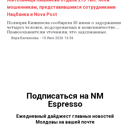
мошенникам, представившимся сотрудниками
Нацбанка и Nova Post
Полиция Кишинева сообщила 10 июня о задержании
четырех человек, подозреваемых в мошенничестве.
Правоохранители уточнили, что задержанные,
представившись сотрудниками Нацбанка Молдовы и
Вера Балахнова
-
10 Июн 2026
16:56
Nova Post, обманули 30-летнюю жительницу
Кишинева на 275 тыс. леев, Как сообщили в полиции,
с 29 мая по 2 июня 2026 года мошенники связывались
с жертвой по телефону, представляясь
Подписаться на NM
Espresso
Ежедневный дайджест главных новостей
Молдовы на вашей почте