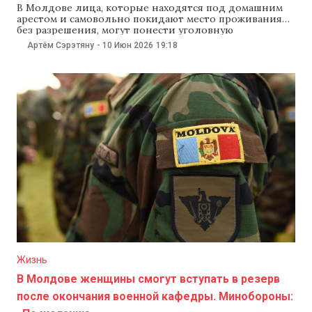
В Молдове лица, которые находятся под домашним
арестом и самовольно покидают место проживания
без разрешения, могут понести уголовную
ответственность за побег. Министерство юстиции
Артём Сэрэтяну
-
10 Июн 2026
19:18
зарегистрировало проект поправок в Уголовный и
Уголовно-процессуальный кодексы и вынесло его на
публичные слушания. Одно из ключевых изменений
расширяет само понятие побега. Сейчас статья 317
Уголовного кодекса
Жизнь
В Молдове женщины смогут вступать в резерв
после окончания военной кафедры. Минобороны: