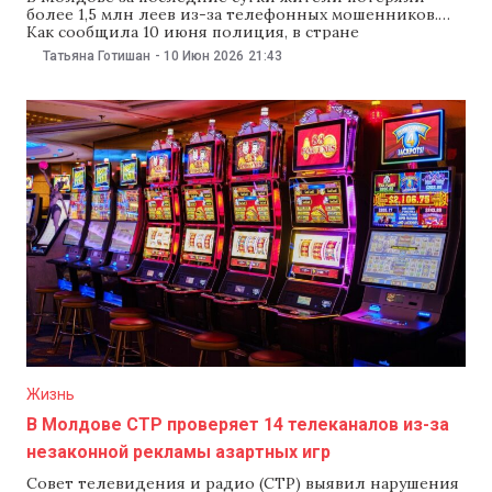
более 1,5 млн леев из-за телефонных мошенников.
Как сообщила 10 июня полиция, в стране
зафиксировали 13 случаев обмана — в Кишиневе,
Татьяна Готишан
-
10 Июн 2026
21:43
Бричанах, Бендерах, Кагуле, Глодянах и Сынжерей.
При этом благодаря бдительности граждане
предотвратили 322 попытки мошенничества. По
данным правоохранителей, мошенники звонят и
отправляют
Жизнь
В Молдове СТР проверяет 14 телеканалов из-за
незаконной рекламы азартных игр
Совет телевидения и радио (СТР) выявил нарушения