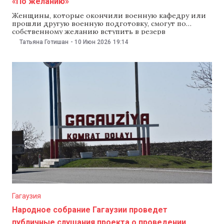
«По желанию»
Женщины, которые окончили военную кафедру или
прошли другую военную подготовку, смогут по
собственному желанию вступить в резерв
Вооруженных сил Молдовы. Об этом представители
Татьяна Готишан
-
10 Июн 2026
19:14
министерства обороны сообщили 10 июня на
заседании парламентской комиссии по
национальной безопасности, обороне и
общественному порядку. В министерстве отметили,
что сейчас женщины могут попасть на воинский учет
Гагаузия
Народное собрание Гагаузии проведет
публичные слушания проекта о проведении