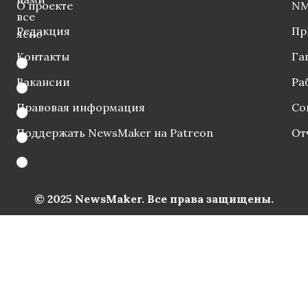
О проекте
NM
все
Редакция
Пр
ясно
Контакты
Га
Вакансии
Ра
Правовая информация
Со
Поддержать NewsMaker на Patreon
От
© 2025 NewsMaker. Все права защищены.