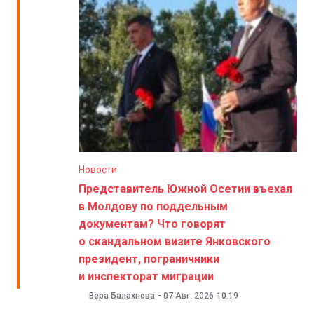
Новости
Представитель Южной Осетии въехал
в Молдову по поддельным
документам? Что говорят
о скандальном визите Янковского
президент, пограничники
и инспекторат миграции
Вера Балахнова
-
07 Авг. 2026
10:19