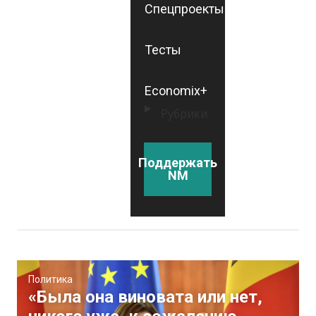
Спецпроекты
Тесты
Economix+
Рубрики
Поддержать
NM
Политика
«Была она виновата или нет,