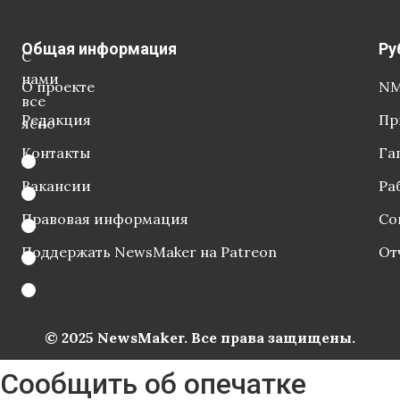
Общая информация
Ру
С
нами
О проекте
NM
все
Редакция
Пр
ясно
Контакты
Га
Вакансии
Ра
Правовая информация
Со
Поддержать NewsMaker на Patreon
От
© 2025 NewsMaker. Все права защищены.
Сообщить об опечатке