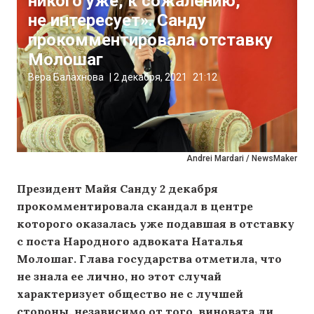
никого уже, к сожалению,
не интересует». Санду
прокомментировала отставку
Молошаг
Вера Балахнова
|
2 декабря, 2021
21:12
Andrei Mardari / NewsMaker
Президент Майя Санду 2 декабря
прокомментировала скандал в центре
которого оказалась уже подавшая в отставку
с поста Народного адвоката Наталья
Молошаг. Глава государства отметила, что
не знала ее лично, но этот случай
характеризует общество не с лучшей
стороны, независимо от того, виновата ли