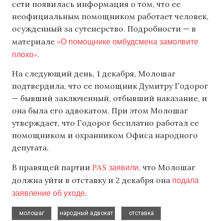
сети появилась информация о том, что ее
неофициальным помощником работает человек,
осужденный за сутенерство. Подробности — в
«О помощнике омбудсмена замолвите
материале
плохо»
.
На следующий день, 1 декабря, Молошаг
подтвердила, что ее помощник Думитру Годорог
— бывший заключенный, отбывший наказание, и
она была его адвокатом. При этом Молошаг
утверждает, что Годорог бесплатно работал ее
помощником и охранником Офиса народного
депутата.
PAS заявили,
В правящей партии
что Молошаг
подала
должна уйти в отставку и 2 декабря она
заявление об уходе
.
,
,
,
молошаг
народный адвокат
отставка