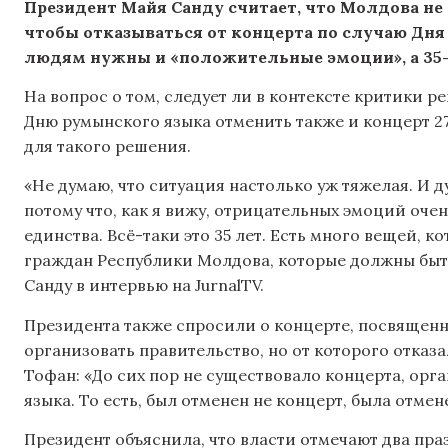
Президент Майя Санду считает, что Молдова не
чтобы отказываться от концерта по случаю Дня 
людям нужны и «положительные эмоции», а 35-
На вопрос о том, следует ли в контексте критики 
Дню румынского языка отменить также и концерт 27 
для такого решения.
«Не думаю, что ситуация настолько уж тяжелая. И
потому что, как я вижу, отрицательных эмоций оче
единства. Всё-таки это 35 лет. Есть много вещей, 
граждан Республики Молдова, которые должны быть
Санду в интервью на JurnalTV.
Президента также спросили о концерте, посвящен
организовать правительство, но от которого отказа
Тофан: «До сих пор не существовало концерта, ор
языка. То есть, был отменен не концерт, была отмен
Президент объяснила, что власти отмечают два пр