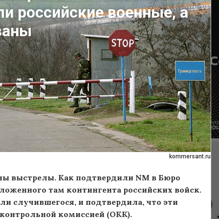
ли российские военные, а
ваны
kommersant.ru
шны выстрелы. Как подтвердили NM в Бюро
ложенного там контингента российских войск.
али случившегося, и
подтвердила, что эти
 контрольной комиссией (ОКК).