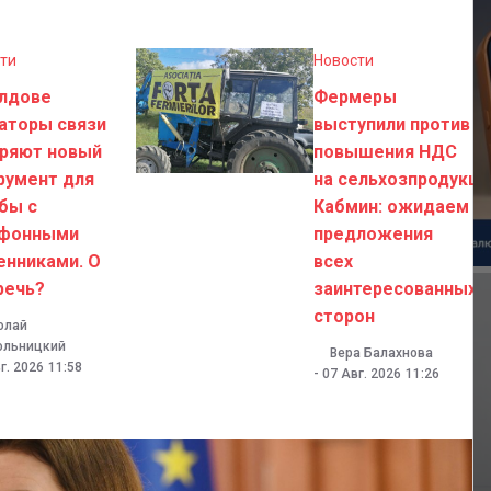
ти
Новости
лдове
Фермеры
аторы связи
выступили против
ряют новый
повышения НДС
румент для
на сельхозпродукци
бы с
Кабмин: ожидаем
ефонными
предложения
нниками. О
всех
речь?
заинтересованных
сторон
олай
ольницкий
Вера Балахнова
г. 2026
11:58
-
07 Авг. 2026
11:26