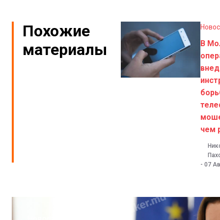
Похожие
Новос
В Мо
материалы
опер
внед
инст
борь
тел
моше
чем 
Ник
Пах
-
07 Ав
Новости