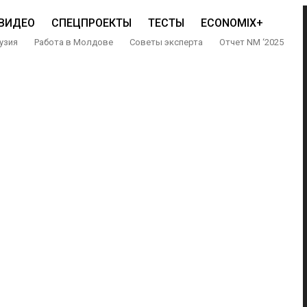
ВИДЕО
СПЕЦПРОЕКТЫ
ТЕСТЫ
ECONOMIX+
узия
Работа в Молдове
Советы эксперта
Отчет NM ‘2025