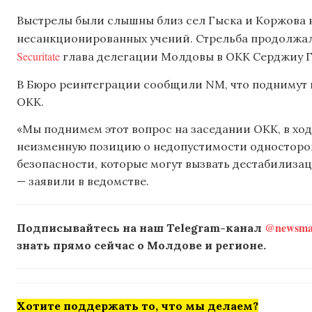
Выстрелы были слышны близ сел Гыска и Коржова н
несанкционированных учений. Стрельба продолжал
Securitate
глава делегации Молдовы в ОКК Серджиу Г
В Бюро реинтеграции сообщили NM, что поднимут 
ОКК.
«Мы поднимем этот вопрос на заседании ОКК, в хо
неизменную позицию о недопустимости односторо
безопасности, которые могут вызвать дестабилизац
— заявили в ведомстве.
@newsmak
Подписывайтесь на наш Telegram-канал
знать прямо сейчас о Молдове и регионе.
Хотите поддержать то, что мы делаем?