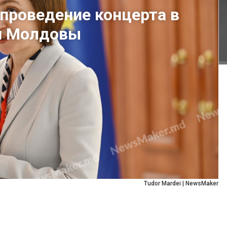
проведение концерта в
и Молдовы
Tudor Mardei | NewsMaker