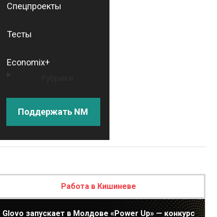
Спецпроекты
Тесты
Economix+
Рубрики
Поддержать NM
Работа в Кишиневе
Glovo запускает в Молдове «Power Up» — конкурс