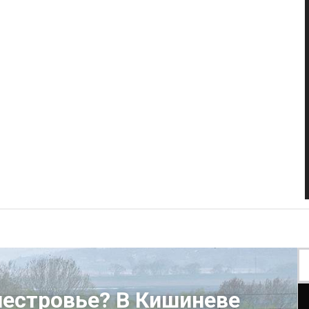
нестровье? В Кишиневе