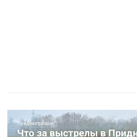
Приднестровье
Что за выстрелы в Прид