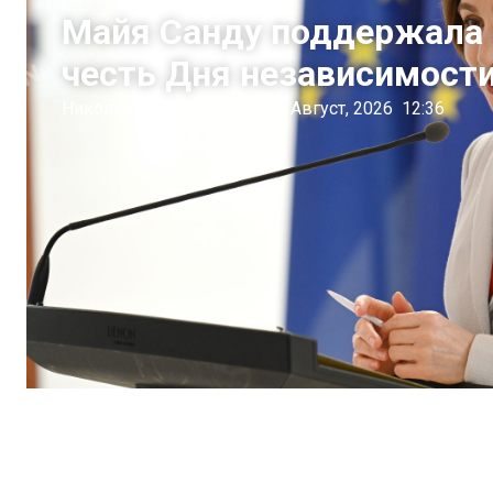
Майя Санду поддержала 
честь Дня независимост
Николай Пахольницкий
|
7 Август, 2026
12:36