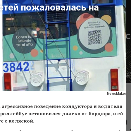
етей пожаловалась на
NewsMaker
 агрессивное поведение кондуктора и водителя
 троллейбус остановился далеко от бордюра, и ей
с с коляской.