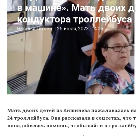
в машине». Мать двоих д
кондуктора троллейбуса
Наталья Титова
|
25 июля, 2023
14:06
Мать двоих детей из Кишинева пожаловалась на
24 троллейбуса. Она рассказала в соцсетях, что
понадобилась помощь, чтобы зайти в троллейбу