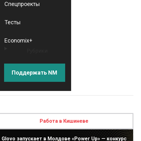
Спецпроекты
Тесты
Economix+
Рубрики
Поддержать NM
Работа в Кишиневе
Glovo запускает в Молдове «Power Up» — конкурс