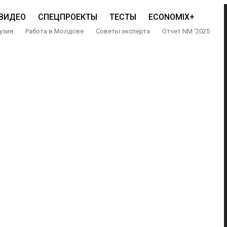
ВИДЕО
СПЕЦПРОЕКТЫ
ТЕСТЫ
ECONOMIX+
узия
Работа в Молдове
Советы эксперта
Отчет NM ‘2025