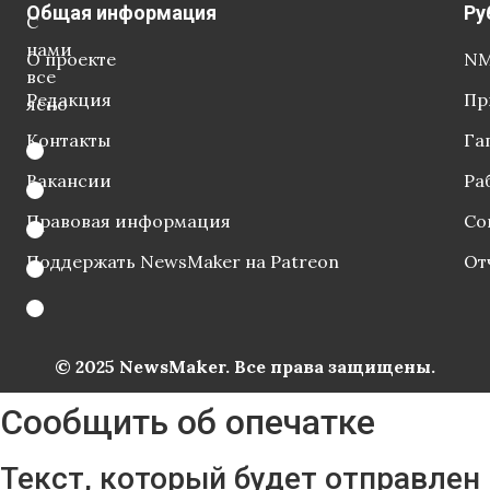
Общая информация
Ру
С
нами
О проекте
NM
все
Редакция
Пр
ясно
Контакты
Га
Вакансии
Ра
Правовая информация
Со
Поддержать NewsMaker на Patreon
От
© 2025 NewsMaker. Все права защищены.
Сообщить об опечатке
Текст, который будет отправлен