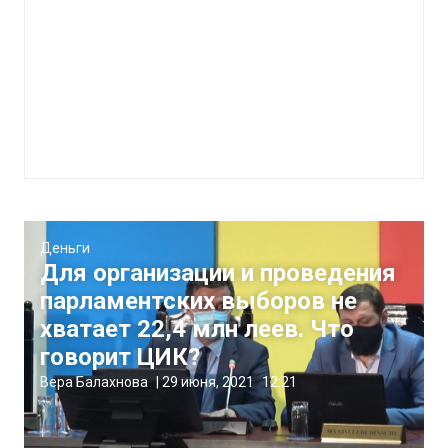
Деньги
Для организации и проведения
парламентских выборов не
хватает 22,4 млн леев. Что
говорит ЦИК?
Вера Балахнова
|
29 июня, 2021
12:21