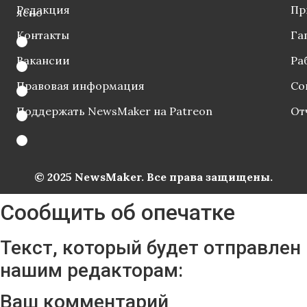
Редакция
Пр
ясно
Контакты
Га
Вакансии
Ра
Правовая информация
Со
Поддержать NewsMaker на Patreon
От
© 2025 NewsMaker. Все права защищены.
Сообщить об опечатке
Текст, который будет отправлен
нашим редакторам:
Ваш комментарий