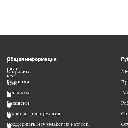
Общая информация
Ру
С
нами
О проекте
NM
все
Редакция
Пр
ясно
Контакты
Га
Вакансии
Ра
Правовая информация
Со
Поддержать NewsMaker на Patreon
От