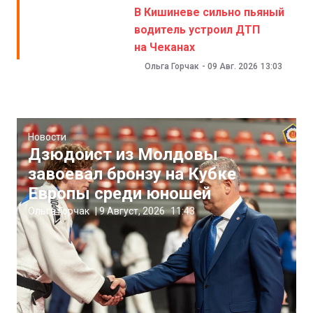
В Кишиневе сильно пьяный
водитель устроил ДТП
на Чеканах
Ольга Горчак
-
09 Авг. 2026
13:03
Новости
Дзюдоист из Молдовы
завоевал бронзу на Кубке
Европы среди юношей
Ольга Горчак
|
9 Август, 2026
11:43