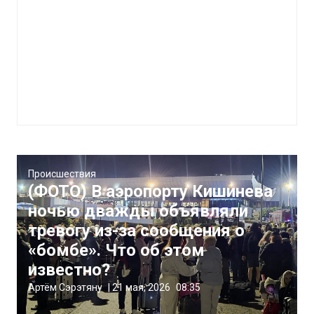
Происшествия
(ФОТО) В аэропорту Кишинева
ночью дважды объявляли
тревогу из-за сообщения о
«бомбе». Что об этом
известно?
Артём Сэрэтяну
|
21 мая, 2026
08:35