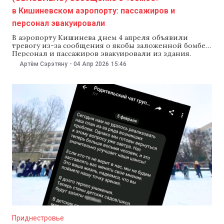
в Кишиневском аэропорту: пассажиров и
персонал эвакуировали
В аэропорту Кишинева днем 4 апреля объявили
тревогу из-за сообщения о якобы заложенной бомбе.
Персонал и пассажиров эвакуировали из здания.
Пограничная полиция сообщила, что процедуру
Артём Сэрэтяну
-
04 Апр 2026
15:46
регистрации пассажиров временно приостановили, а
расписание рейсов может измениться. Спецслужбы
проводят проверку. «Просим отнестись с пониманием
и сохранять спокойствие. Мы вернемся с
дополнительной информацией позже», — сообщили
в
Приднестровье