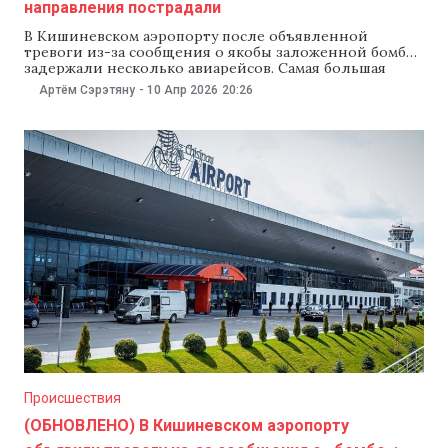
направления пострадали
В Кишиневском аэропорту после объявленной
тревоги из-за сообщения о якобы заложенной бомбе
задержали несколько авиарейсов. Самая большая
задержка — у рейса из Милана: вместо 18:50 самолет
Артём Сэрэтяну
-
10 Апр 2026
20:26
прибудет только в 21:35 — почти на три часа позже.
Рейс из Стамбула перенесли с 20:20 на 22:10. Самолет
из Бухареста прибудет в 21:10 вместо 20:40, а
Происшествия
(ОБНОВЛЕНО) В Кишиневском аэропорту