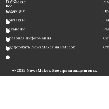
О проекте
NM
все
Редакция
Пр
ясно
Контакты
Га
Вакансии
Ра
Правовая информация
Со
Поддержать NewsMaker на Patreon
От
© 2025 NewsMaker. Все права защищены.