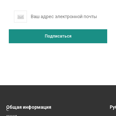
Общая информация
Ру
С
нами