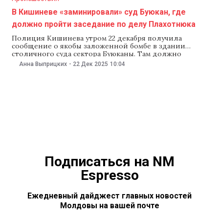
В Кишиневе «заминировали» суд Буюкан, где
должно пройти заседание по делу Плахотнюка
Полиция Кишинева утром 22 декабря получила
сообщение о якобы заложенной бомбе в здании
столичного суда сектора Буюканы. Там должно
пройти очередное заседание по делу Владимира
Анна Выприцких
-
22 Дек 2025
10:04
Плахотнюка.Как рассказала пресс-секретарь полиции
Кристина Талпэ, неизвестный мужчина сообщил, что
в здании суда Буюкан заложена бомба. Звонок
поступил незадолго до начала заседания суда по делу
Подписаться на NM
Espresso
Ежедневный дайджест главных новостей
Молдовы на вашей почте