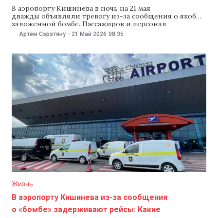
В аэропорту Кишинева в ночь на 21 мая
дважды объявляли тревогу из-за сообщения о якобы
заложенной бомбе. Пассажиров и персонал
эвакуировали из здания. Как сообщили в
Артём Сэрэтяну
-
21 Май 2026
08:35
Пограничной полиции, специалисты не обнаружили
никаких подозрительных предметов, а аэропорт
возобновил работу. По данным Пограничной
полиции, первое сообщение о минировании
поступило в 00:31, второе — в 04:33. «Пограничные
Жизнь
В аэропорту Кишинева из-за сообщения
о «бомбе» задерживают рейсы: Какие