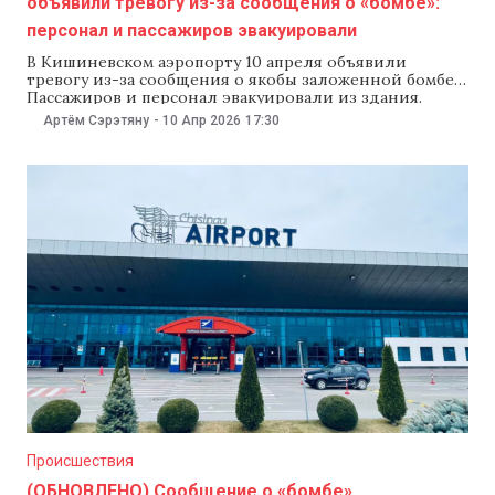
объявили тревогу из-за сообщения о «бомбе»:
персонал и пассажиров эвакуировали
В Кишиневском аэропорту 10 апреля объявили
тревогу из-за сообщения о якобы заложенной бомбе.
Пассажиров и персонал эвакуировали из здания.
Пограничная полиция сообщила, что процедуру
Артём Сэрэтяну
-
10 Апр 2026
17:30
регистрации пассажиров временно приостановили, а
расписание рейсов может измениться. Спецслужбы
проводят проверку. «Просим отнестись с пониманием
и сохранять спокойствие. Мы вернемся с
дополнительной информацией позже», — сообщили
в погранполиции. В пресс-службе аэропорта
Происшествия
(ОБНОВЛЕНО) Сообщение о «бомбе»