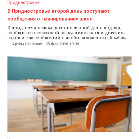
Приднестровье
В Приднестровье второй день поступают
сообщения о «минировании» школ
В приднестровском регионе второй день подряд
сообщили о «массовой эвакуации» школ и детских
садов из-за сообщений о якобы заложенных бомбах.
Правоохранительные органы непризнанной ПМР 5
Артём Сэрэтяну
-
05 Фев 2026
13:39
февраля заявили, что детей эвакуировали, а на местах
работают правоохранители и саперы.
Правоохранительные органы непризнанной ПМР
подтвердили информацию об эвакуации учеников
нескольких школ. «Второй день подряд неизвестные
атакуют