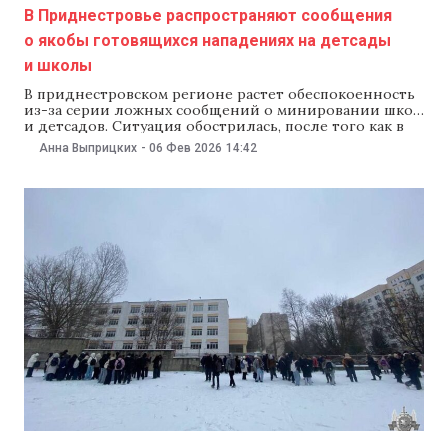
В Приднестровье распространяют сообщения
о якобы готовящихся нападениях на детсады
и школы
В приднестровском регионе растет обеспокоенность
из-за серии ложных сообщений о минировании школ
и детсадов. Ситуация обострилась, после того как в
родительских чатах начали распространять
Анна Выприцких
-
06 Фев 2026
14:42
сообщения о якобы готовящихся нападениях на
учебные заведения. В редакцию NewsMaker прислали
скриншот переписки. Власти непризнанной ПМР пока
не прокомментировали ситуацию. В Приднестровье
два дня подряд, 4 и 5 февраля,