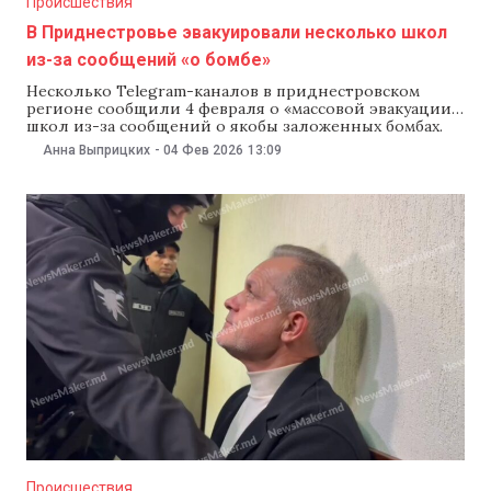
Происшествия
В Приднестровье эвакуировали несколько школ
из-за сообщений «о бомбе»
Несколько Telegram-каналов в приднестровском
регионе сообщили 4 февраля о «массовой эвакуации»
школ из-за сообщений о якобы заложенных бомбах.
Официальные комментарии местных властей пока не
Анна Выприцких
-
04 Фев 2026
13:09
поступали. По данным Telegram-каналов, речь идет
как минимум о десяти школах в Тирасполе, Бендерах
и Слободзее. (Обновлено в 13:35)
Правоохранительные органы непризнанной ПМР
подтвердили информацию об
Происшествия