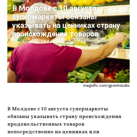
Новости
В Молдове с 10 августа
супермаркеты обязаны
указывать на ценниках страну
происхождения товаров
Ольга Горчак
|
9 Август, 2026
17:44
magnific.com/gpointstudio
В Молдове с 10 августа супермаркеты
обязаны указывать страну происхождения
продовольственных товаров
непосредственно на ценниках или