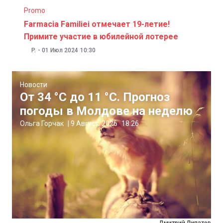
Promo
Farmacia Familiei отмечает 19-летие!
Примите участие в юбилейной лотерее
P.
-
01 Июл 2024
10:30
Новости
От 34 °C до 11 °C. Прогноз
погоды в Молдове на неделю
Ольга Горчак
|
9 Август, 2026
18:26