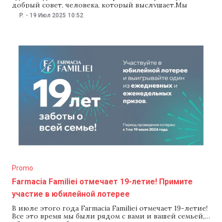
добрый совет, человека, который выслушает.Мы
поговорили с теми, для кого Farmacia Familiei стала
P.
-
19 Июл 2025
10:52
частью жизни, и спросили их: почему вы всегда
возвращаетесь сюда?Их ответы — в репортаже,
который отражает, что на
Promo
Farmacia Familiei отмечает 19-летие! Примите
участие в юбилейной лотерее
В июле этого года Farmacia Familiei отмечает 19-летие!
Все это время мы были рядом с вами и вашей семьей,