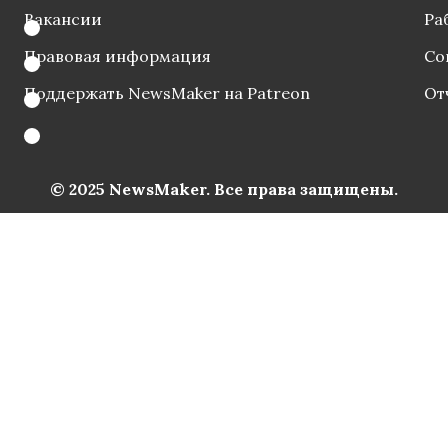
Вакансии
Ра
Правовая информация
Со
Поддержать NewsMaker на Patreon
От
© 2025 NewsMaker. Все права защищены.