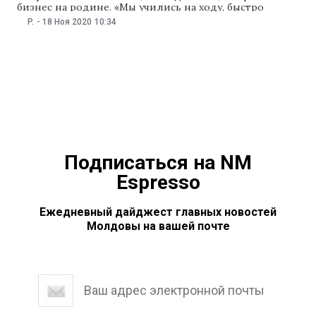
бизнес на родине. «Мы учились на ходу, быстро
адаптировались, чтобы оправдать ожидания
P.
-
18 Ноя 2020
10:34
клиентов благодаря хорошо организованному
обслуживанию», — говорится в обращении Farmacia
Familiei В то же время Farmacia Familiei постоянно
поддерживает тех, кто нуждается
Подписаться на NM
Espresso
Ежедневный дайджест главных новостей
Молдовы на вашей почте