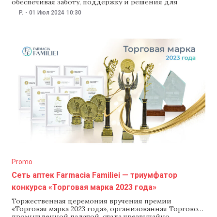
обеспечивая заботу, поддержку и решения для
здоровья. В этот юбилей мы хотим вознаградить вас
P.
-
01 Июл 2024
10:30
за лояльность и доверие, которые вы нам оказали. С 1
по 19 июля приглашаем вас принять участие
Promo
Сеть аптек Farmacia Familiei — триумфатор
конкурса «Торговая марка 2023 года»
Торжественная церемония вручения премии
«Торговая марка 2023 года», организованная Торгово-
промышленной палатой, стала чрезвычайно