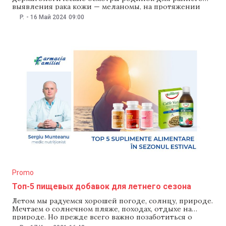
выявления рака кожи — меланомы, на протяжении
всего летнего сезона (с мая по сентябрь).
P.
-
16 Май 2024
09:00
Национальная кампания «Будь в безопасности на
солнце!» проводится в разных регионах страны с
участием врачей-добровольцев и длится уже третий
год. В рамках кампаний 2022 и 2023 годов
Promo
Топ-5 пищевых добавок для летнего сезона
Летом мы радуемся хорошей погоде, солнцу, природе.
Мечтаем о солнечном пляже, походах, отдыхе на
природе. Но прежде всего важно позаботиться о
своем здоровье и коже. Ультрафиолетовое