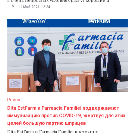
в очень непростых условиях растут хорошие и
трудолюбивые дети. Команда Farmacia Familiei хочет
P.
-
11 Май 2021
12:24
напомнить, что любое малое дело — детская улыбка,
на самом деле имеет большое значение. В начале
апреля Farmacia Familiei запустила кампанию
Promo
Dita EstFarm и Farmacia Familiei поддерживают
иммунизацию против COVID-19, жертвуя для этих
целей большую партию шприцев
Dita EstFarm и Farmacia Familiei постоянно