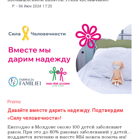
успешной для сети аптек Farmacia Familiei. Известная и
P.
-
06 Июн 2024
17:25
признанная за выдающиеся достижения в различных
областях бизнеса, наша компания удостоилась
рекордного числа наград, добившись победы в
восьми категориях. В номинации «Качество» наш
бренд удостоился приза «Богиня Качества». Эта
Promo
Давайте вместе дарить надежду. Подтвердим
«Силу человечности»!
Ежегодно в Молдове около 100 детей заболевают
раком. При это до 80% раковых заболеваний у детей
поддаются лечению и вместе МЫ можем помочь им!