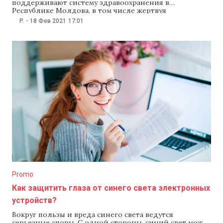
поддерживают систему здравоохранения в
Республике Молдова, в том числе жертвуя
медицинское оборудование, средства защиты и
P.
-
18 Фев 2021
17:01
медицинские препараты «В дополнение к десяткам
тысячам защитных масок, предоставленным в начале
пандемии различным госучреждениям, теперь мы
решили поддержать Национальное агентство
общественного здоровья. Мы предоставим 50 тыс.
специализированных шприцев
Promo
Как защитить глаза от синего света электронных
устройств?
Вокруг пользы и вреда синего света ведутся
серьезные споры. С одной стороны, синий свет может