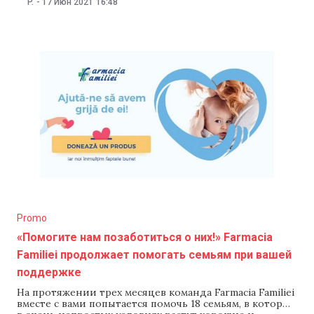
P.
-
17 Июн 2021
16:48
излучение, перепады температуры, жара и аллергии
могут привести к изменению состояния кожного
покрова. Чтобы мы могли избежать этих проблем и в
полной мере насладиться
Promo
«Помогите нам позаботиться о них!» Farmacia
Familiei продолжает помогать семьям при вашей
поддержке
На протяжении трех месяцев команда Farmacia Familiei
вместе с вами попытается помочь 18 семьям, в которых