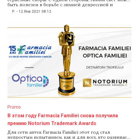
быть полезен в борьбе с зимней депрессией и
нарушениями сна. С другой стороны, синий свет
P.
-
12 Янв 2021
08:12
может нанести непоправимый вред человеческим
глазам. В современном мире мы подвергаемся
воздействию синего света больше, чем когда-либо
прежде. На нас
Promo
В этом году Farmacia Familiei снова получила
премию Notorium Trademark Awards
Для сети аптек Farmacia Familiei этот год стал
непростым испытанием, как и для всех, кто развивает