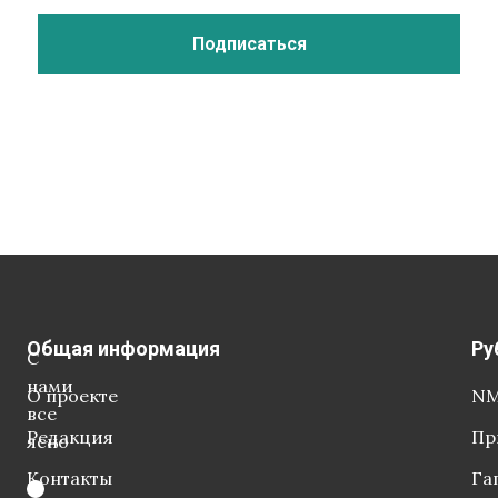
Общая информация
Ру
С
нами
О проекте
NM
все
Редакция
Пр
ясно
Контакты
Га