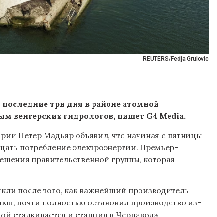
REUTERS/Fedja Grulovic
а последние три дня в районе атомной
ым венгерских гидрологов, пишет G4 Media.
нгрии Петер Мадьяр объявил, что начиная с пятницы
щать потребление электроэнергии. Премьер-
решения правительственной группы, которая
икли после того, как важнейший производитель
акш, почти полностью остановил производство из-
мой сталкивается и станция в Чернаводэ.