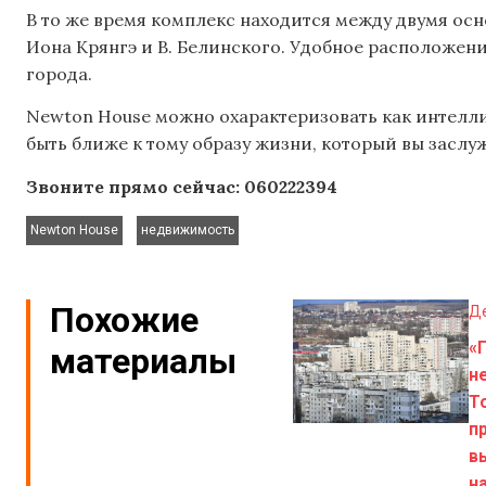
В то же время комплекс находится между двумя о
Иона Крянгэ и В. Белинского. Удобное расположени
города.
Newton House можно охарактеризовать как интелл
быть ближе к тому образу жизни, который вы заслу
Звоните прямо сейчас: 060222394
,
Newton House
недвижимость
Похожие
Д
«
материалы
не
Т
п
в
н