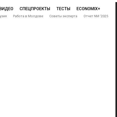
ВИДЕО
СПЕЦПРОЕКТЫ
ТЕСТЫ
ECONOMIX+
узия
Работа в Молдове
Советы эксперта
Отчет NM ‘2025