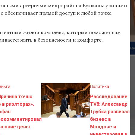
сновными артериями микрорайона Буюкань: улицами
е обеспечивает прямой доступ к любой точке
игентный жилой комплекс, который поможет вам
живаете: жить в безопасности и комфорте.
еньги
Политика
Причина точно
Расследование
 в риэлторах».
TV8: Александр
офан
Трубка развивал
рокомментировал
бизнес в
ысокие цены
Молдове и
а
инвестировал в