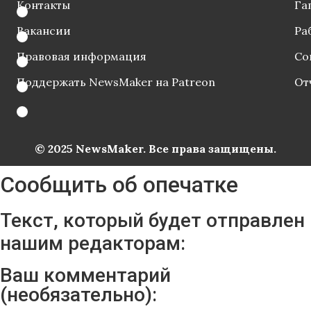
Контакты
Га
Вакансии
Ра
Правовая информация
Со
Поддержать NewsMaker на Patreon
От
© 2025 NewsMaker. Все права защищены.
Сообщить об опечатке
Текст, который будет отправлен
нашим редакторам:
Ваш комментарий
(необязательно):