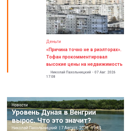
Деньги
«Причина точно не в риэлторах».
Тофан прокомментировал
высокие цены на недвижимость
Николай Пахольницкий
-
07 Авг. 2026
17:08
Новости
Уровень Дуная в Венгрии
вырос. Что это значит?
Николай Пахольницкий
|
7 Август, 2026
19:40