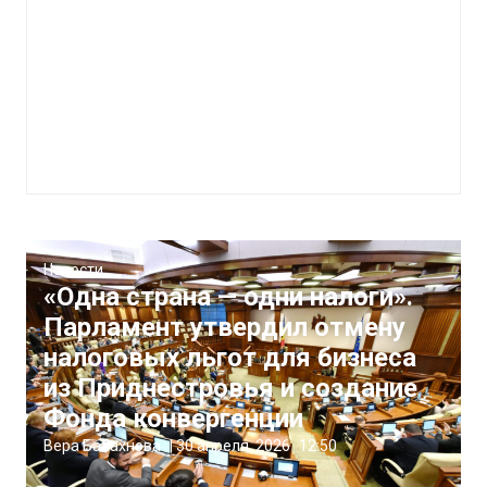
Новости
«Одна страна — одни налоги».
Парламент утвердил отмену
налоговых льгот для бизнеса
из Приднестровья и создание
Фонда конвергенции
Вера Балахнова
|
30 апреля, 2026
12:50