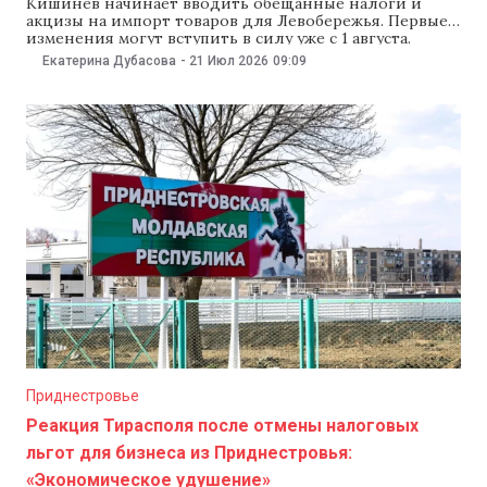
Кишинев начинает вводить обещанные налоги и
акцизы на импорт товаров для Левобережья. Первые
изменения могут вступить в силу уже с 1 августа.
Главный вопрос для жителей региона – изменятся
Екатерина Дубасова
-
21 Июл 2026
09:09
ли из-за этого цены. Что может подорожать, а что,
наоборот, пока останется без изменений? Стоит ли
ждать роста цен на газ,
Приднестровье
Реакция Тирасполя после отмены налоговых
льгот для бизнеса из Приднестровья:
«Экономическое удушение»