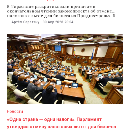
В Тирасполе раскритиковали принятие в
окончательном чтении законопроекта об отмене
налоговых льгот для бизнеса из Приднестровья. В
внешнеполитическом ведомстве непризнанного
Артём Сэрэтяну
-
30 Апр 2026
20:04
ПМР сообщили, что эта мера представляет собой
«экономическое удушение». В опубликованном
заявлении ведомство утверждает, что отмена
налоговых льгот для компаний с Левого берега
Днестра — это «форма давления». Тирасполь обвинил
Кишинев в
Новости
«Одна страна — одни налоги». Парламент
утвердил отмену налоговых льгот для бизнеса