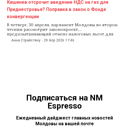
Кишинев отсрочит введение НДС на газ для
Приднестровья? Поправка в закон о Фонде
конвергенции
В четверг, 30 апреля, парламент Молдовы во втором
чтении рассмотрит законопроект,
предусматривающий отмену налоговых льгот для
бизнеса из Приднестровья и создание Фонда
Анна Страйстяну
-
29 Апр 2026
17:46
конвергенции. Однако перед вторым чтением в
законопроекте появилась поправка, касающаяся НДС
на газ для жителей Приднестровья. Ее автор — глава
парламентской комиссии по экономике бюджету и
финансам, депутат
Подписаться на NM
Espresso
Ежедневный дайджест главных новостей
Молдовы на вашей почте