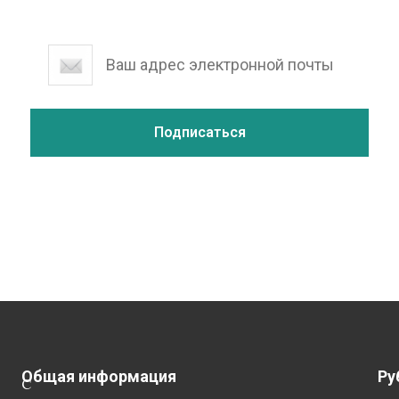
Общая информация
Ру
С