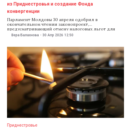
из Приднестровья и создание Фонда
конвергенции
Парламент Молдовы 30 апреля одобрил в
окончательном чтении законопроект,
предусматривающий отмену налоговых льгот для
бизнеса из Приднестровья и создание Фонда
Вера Балахнова
-
30 Апр 2026
12:50
конвергенции. Об этом сообщил депутат от партии
«Действие и солидарность» (PAS) Раду Мариан,
добавив, что полная реализация этих мер принесет в
государственный бюджет около 3,3 млрд леев в год.
Проект,
Приднестровье