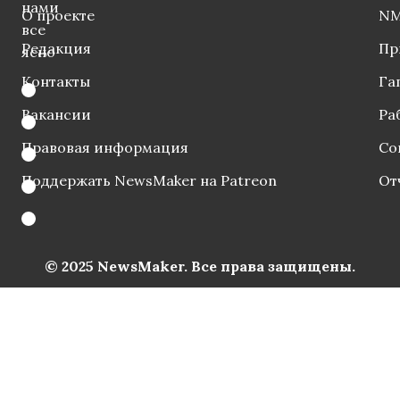
нами
О проекте
NM
все
Редакция
Пр
ясно
Контакты
Га
Вакансии
Ра
Правовая информация
Со
Поддержать NewsMaker на Patreon
От
© 2025 NewsMaker. Все права защищены.