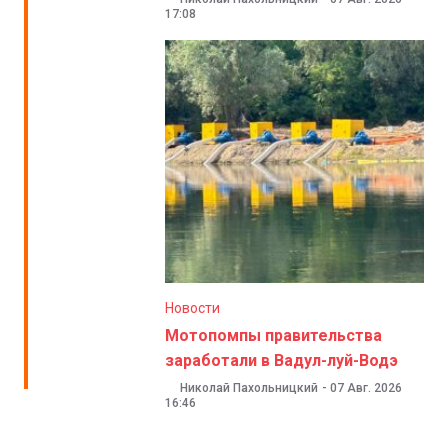
17:08
Новости
Мотопомпы правительства
заработали в Вадул-луй-Водэ
Николай Пахольницкий
-
07 Авг. 2026
16:46