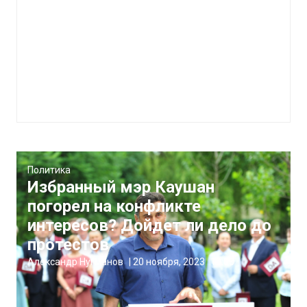
Политика
Избранный мэр Каушан
погорел на конфликте
интересов? Дойдет ли дело до
протестов
Александр Нугманов
|
20 ноября, 2023
19:00