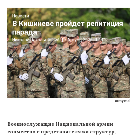
Новости
В Кишиневе пройдет репитиция
парада
Николай Пахольницкий
|
7 Август, 2026
17:44
army.md
Военнослужащие Национальной армии
совместно с представителями структур,