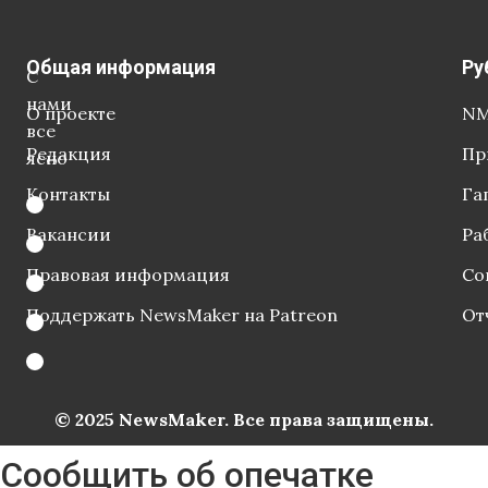
Общая информация
Ру
С
нами
О проекте
NM
все
Редакция
Пр
ясно
Контакты
Га
Вакансии
Ра
Правовая информация
Со
Поддержать NewsMaker на Patreon
От
© 2025 NewsMaker. Все права защищены.
Сообщить об опечатке