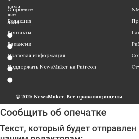
нами
О проекте
NM
все
Редакция
Пр
ясно
Контакты
Га
Вакансии
Ра
Правовая информация
Со
Поддержать NewsMaker на Patreon
От
© 2025 NewsMaker. Все права защищены.
Сообщить об опечатке
Текст, который будет отправлен
нашим редакторам: