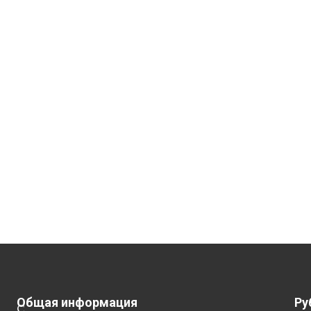
Общая информация
Ру
С