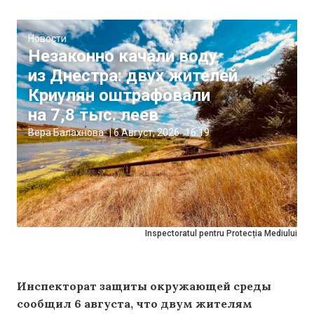
Новости
Незаконно качали воду
из Днестра: двух жителей
Криулян оштрафовали
на 7,8 тыс. леев
Вера Балахнова
|
6 Август, 2026
16:19
Inspectoratul pentru Protecția Mediului
Инспекторат защиты окружающей среды
сообщил 6 августа, что двум жителям