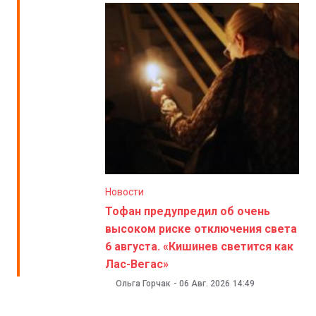
Новости
Тофан предупредил об очень
высоком риске отключения света
6 августа. «Кишинев светится как
Лас-Вегас»
Ольга Горчак
-
06 Авг. 2026
14:49