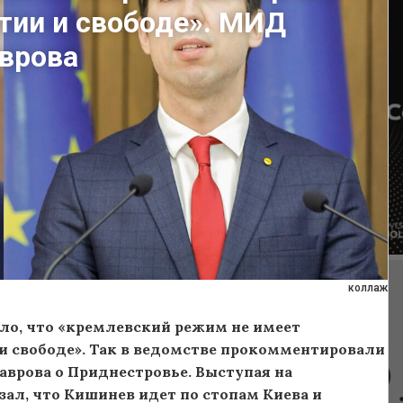
тии и свободе». МИД
врова
коллаж
о, что «кремлевский режим не имеет
и свободе». Так в ведомстве прокомментировали
аврова о Приднестровье. Выступая на
ал, что Кишинев идет по стопам Киева и