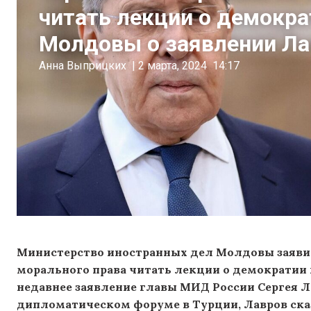
читать лекции о демокра
Молдовы о заявлении Ла
Анна Выприцких
|
2 марта, 2024
14:17
Министерство иностранных дел Молдовы заявил
морального права читать лекции о демократии 
недавнее заявление главы МИД России Сергея Л
дипломатическом форуме в Турции, Лавров сказ