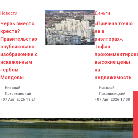
Новости
Деньги
Червь вместо
«Причина точно
креста?
не в
Правительство
риэлторах».
опубликовало
Тофан
изображение с
прокомментиров
искаженным
высокие цены
гербом
на
Молдовы
недвижимость
Николай
Николай
Пахольницкий
Пахольницкий
-
07 Авг. 2026
18:24
-
07 Авг. 2026
17:08