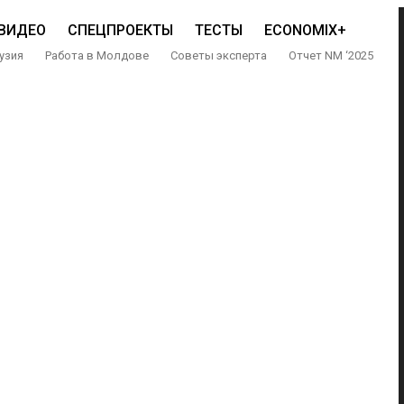
ВИДЕО
СПЕЦПРОЕКТЫ
ТЕСТЫ
ECONOMIX+
узия
Работа в Молдове
Советы эксперта
Отчет NM ‘2025