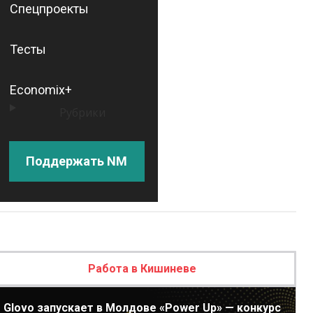
Спецпроекты
Тесты
Economix+
Рубрики
Поддержать NM
Работа в Кишиневе
Glovo запускает в Молдове «Power Up» — конкурс