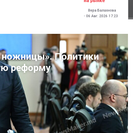
на рынке
Вера Балахнова
-
06 Авг. 2026
17:23
в ножницы». Политики
ую реформу