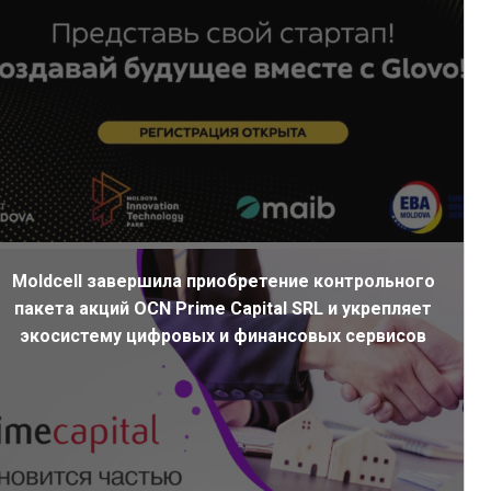
Moldcell завершила приобретение контрольного
пакета акций OCN Prime Capital SRL и укрепляет
экосистему цифровых и финансовых сервисов