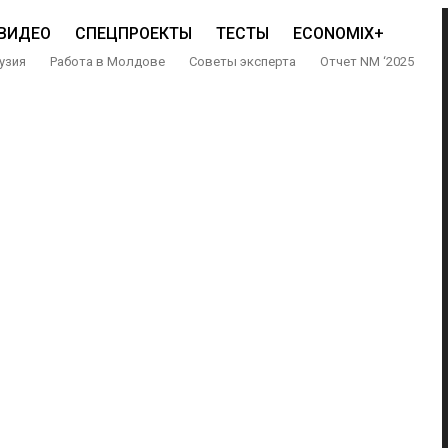
ВИДЕО
СПЕЦПРОЕКТЫ
ТЕСТЫ
ECONOMIX+
узия
Работа в Молдове
Советы эксперта
Отчет NM ‘2025