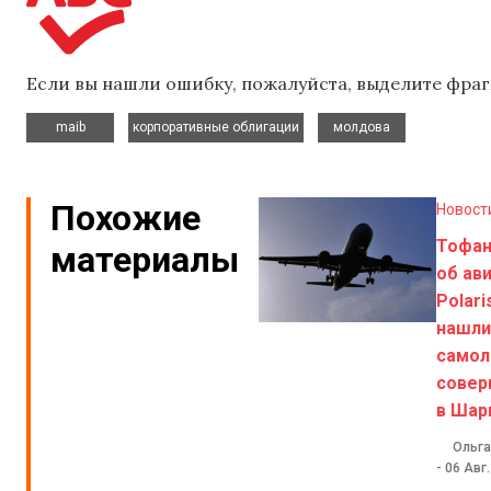
Если вы нашли ошибку, пожалуйста, выделите фраг
,
,
maib
корпоративные облигации
молдова
Похожие
Новост
Тофа
материалы
об ав
Polari
нашли
самол
совер
в Шар
Ольга
-
06 Авг