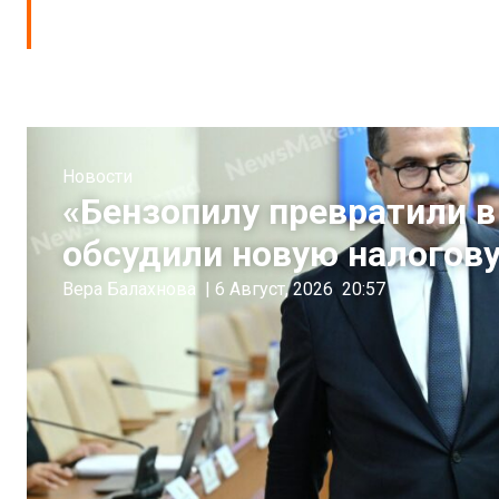
Новости
«Бензопилу превратили 
обсудили новую налогов
Вера Балахнова
|
6 Август, 2026
20:57