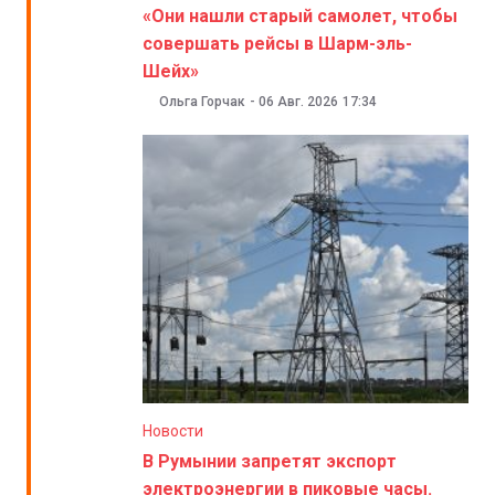
«Они нашли старый самолет, чтобы
совершать рейсы в Шарм-эль-
Шейх»
Ольга Горчак
-
06 Авг. 2026
17:34
Новости
В Румынии запретят экспорт
электроэнергии в пиковые часы.