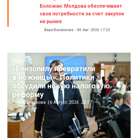
Боложан: Молдова обеспечивает
свои потребности за счет закупок
на рынке
Вера Балахнова
-
06 Авг. 2026
17:23
Новости
«Бензопилу превратили
в ножницы». Политики
обсудили новую налоговую
реформу
Вера Балахнова
|
6 Август, 2026
20:57