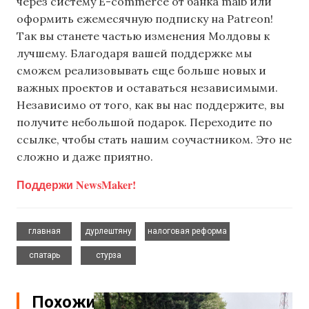
через систему E-commerce от банка maib или
оформить ежемесячную подписку на Patreon!
Так вы станете частью изменения Молдовы к
лучшему. Благодаря вашей поддержке мы
сможем реализовывать еще больше новых и
важных проектов и оставаться независимыми.
Независимо от того, как вы нас поддержите, вы
получите небольшой подарок. Переходите по
ссылке, чтобы стать нашим соучастником. Это не
сложно и даже приятно.
Поддержи NewsMaker!
,
,
,
главная
дурлештяну
налоговая реформа
,
спатарь
стурза
Похожие