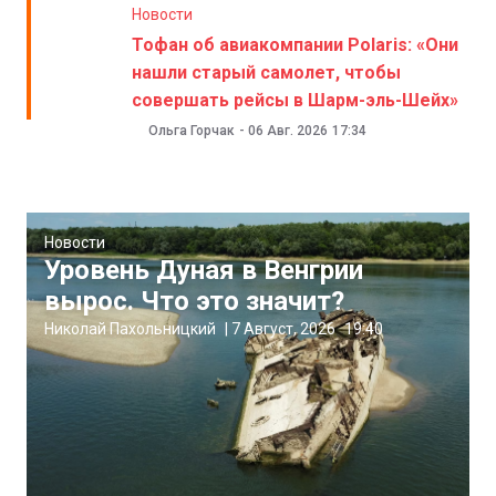
Новости
Тофан об авиакомпании Polaris: «Они
нашли старый самолет, чтобы
совершать рейсы в Шарм-эль-Шейх»
Ольга Горчак
-
06 Авг. 2026
17:34
Новости
Уровень Дуная в Венгрии
вырос. Что это значит?
Николай Пахольницкий
|
7 Август, 2026
19:40