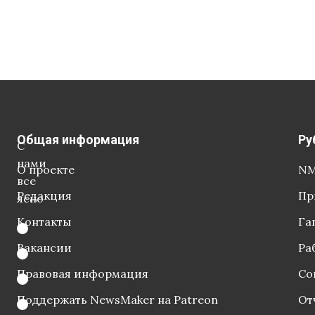
Общая информация
Ру
С
нами
О проекте
NM
все
Редакция
Пр
ясно
Контакты
Га
Вакансии
Ра
Правовая информация
Со
Поддержать NewsMaker на Patreon
От