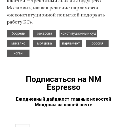
властей — тревожный знак для будущего
Молдовы», назвав решение парламента
«неконституционной попыткой подорвать
работу КС».
,
,
,
боррель
захарова
конституционный суд
,
,
,
,
михалко
молдова
парламент
россия
хоган
Подписаться на NM
Espresso
Ежедневный дайджест главных новостей
Молдовы на вашей почте