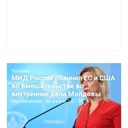
Политика
МИД России обвинил ЕС и США
во вмешательстве во
внутренние дела Молдовы
Вера Балахнова
|
26 апреля, 2021
19:34