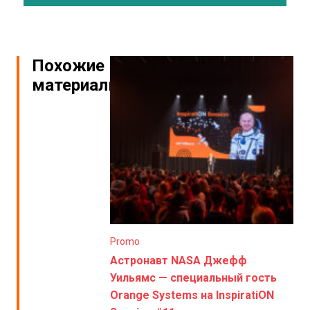
Похожие
материалы
Promo
Астронавт NASA Джефф
Уильямс — специальный гость
Orange Systems на InspiratiON