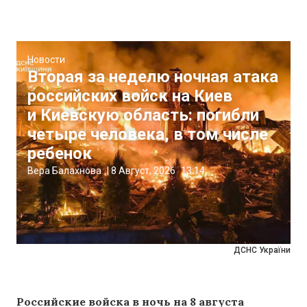
Новости
Вторая за неделю ночная атака
российских войск на Киев
и Киевскую область: погибли
четыре человека, в том числе
ребенок
Вера Балахнова
|
8 Август, 2026
13:14
ДСНС України
Российские войска в ночь на 8 августа