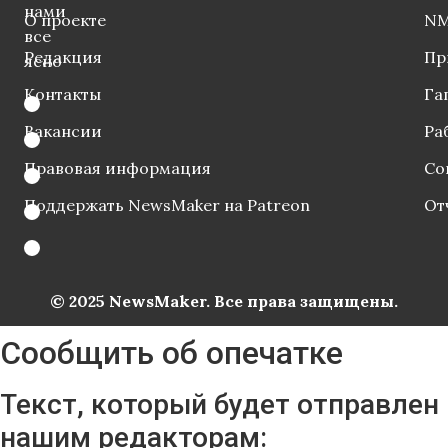
нами
О проекте
NM
все
Редакция
Пр
ясно
Контакты
Га
Вакансии
Ра
Правовая информация
Со
Поддержать NewsMaker на Patreon
От
© 2025 NewsMaker. Все права защищены.
Сообщить об опечатке
Текст, который будет отправлен
нашим редакторам: