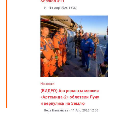
Session #11
P.
-
16 Апр 2026
16:33
Новости
(ВИДЕО) Астронавты миссии
«Артемида-2» облетели Луну
и вернулись на Землю
Вера Балахнова
-
11 Апр 2026
12:50