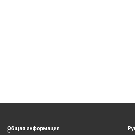
Общая информация
Ру
С