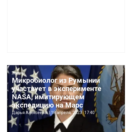
Жизнь
Микробиолог из Румынии
участвует в эксперименте
NASA, имитирующем
экспедицию на Марс
Дарья Алексеева
|
18 апреля, 2023
17:40