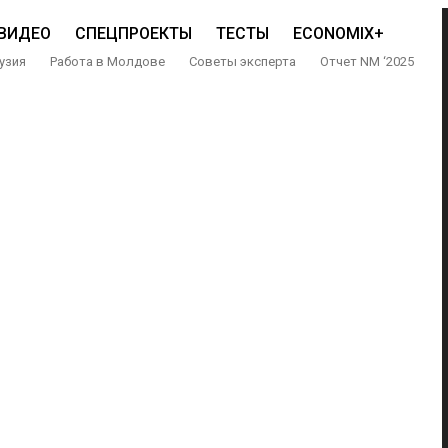
ВИДЕО
СПЕЦПРОЕКТЫ
ТЕСТЫ
ECONOMIX+
узия
Работа в Молдове
Советы эксперта
Отчет NM ‘2025