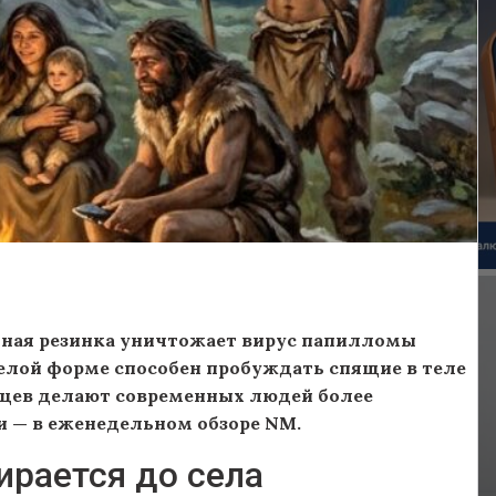
ьная резинка уничтожает вирус папилломы
желой форме способен пробуждать спящие в теле
льцев делают современных людей более
и — в еженедельном обзоре NM.
ирается до села