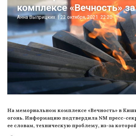
комплексе «Вечность» з
Анна Выприцких
|
22 октября, 2021
22:20
На мемориальном комплексе «Вечность» в Киши
огонь. Информацию подтвердила NM пресс-секр
ее словам, техническую проблему, из-за котор