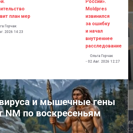
й.
России».
ительство
Moldpres
вит план мер
извинился
за ошибку
га Горчак
и начал
вг. 2026
14:23
внутреннее
расследование
Ольга Горчак
-
02 Авг. 2026
12:27
 вируса и мышечные гены
т NM по воскресеньям