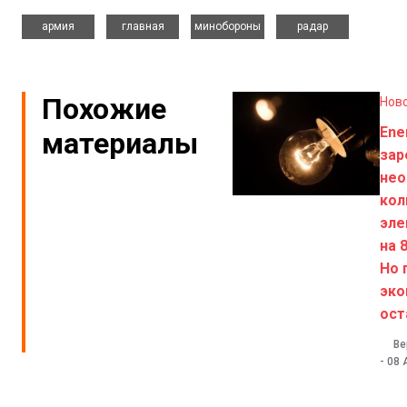
,
,
,
армия
главная
минобороны
радар
Похожие
Нов
Ene
материалы
зар
нео
кол
эле
на 
Но 
эко
ост
Ве
-
08 