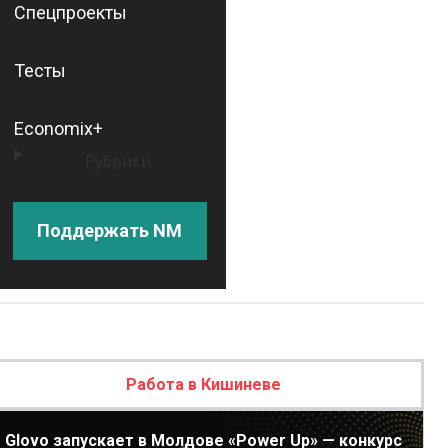
Спецпроекты
Тесты
Economix+
Рубрики
Поддержать NM
Работа в Кишиневе
Glovo запускает в Молдове «Power Up» — конкурс