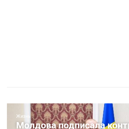
Жизнь
Молдова подписала контр