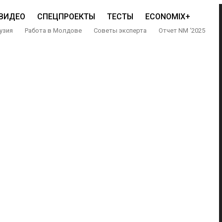
ВИДЕО
СПЕЦПРОЕКТЫ
ТЕСТЫ
ECONOMIX+
узия
Работа в Молдове
Советы эксперта
Отчет NM ‘2025