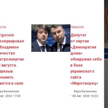
ости
Новости
rgocom
Депутат
езервировал
от партии
бходимое
«Демократия
ичество
дома»
ктроэнергии
обнаружил себя
8 августа.
в базе
призыв
украинского
номить
сайта
ается в силе
«Миротворец»
ра Балахнова
Вера Балахнова
Авг. 2026
17:40
-
08 Авг. 2026
16:02